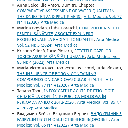
Anna Șeico, Ilie Anton, Dumitru Cheptea,
COMPARATIVE ASSESSMENT OF WATER QUALITY IN
THE DNIESTER AND PRUT RIVERS
,
Arta Medica: Vol. 77
Nr. 4 (2020): Arta Medica
Marina Bogdan, Liuba Corețchi,
CONTROLUL RISCULUI
PENTRU SĂNĂTATE, ASOCIAT EXPUNERII
PROFESIONALE LA RADIAȚII IONIZANTE
,
Arta Medica:
Vol. 92 Nr. 3 (2024): Arta Medica
Kristina Stîncă, Iurie Pînzaru,
EFECTELE GAZELOR
TOXICE ASUPRA SĂNĂTĂȚII UMANE
,
Arta Medica: Vol.
85 Nr. 4 (2022): Arta Medica
Maria-Victoria Racu, Ion Romulus Scorei, Iurie Pînzaru,
THE INFLUENCE OF BORON-CONTAINING
COMPOUNDS ON CARDIOVASCULAR HEALTH
,
Arta
Medica: Vol. 77 Nr. 4 (2020): Arta Medica
Tatiana Tonu,
INTOXICAȚIILE ACUTE DE ETIOLOGIE
CHIMICĂ LA COPII ÎN REPUBLICA MOLDOVA ÎN
PERIOADA ANILOR 2012-2020
,
Arta Medica: Vol. 85 Nr.
4 (2022): Arta Medica
Владимир Бебых, Владимир Берник,
ЭНДОКРИННЫЕ
РАЗРУШИТЕЛИ И ОБЩЕСТВЕННОЕ ЗДОРОВЬЕ
,
Arta
Medica: Vol. 85 Nr. 4 (2022): Arta Medica