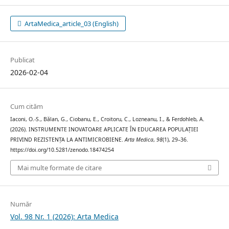
ArtaMedica_article_03 (English)
Publicat
2026-02-04
Cum cităm
Iaconi, O.-S., Bălan, G., Ciobanu, E., Croitoru, C., Lozneanu, I., & Ferdohleb, A.
(2026). INSTRUMENTE INOVATOARE APLICATE ÎN EDUCAREA POPULAȚIEI
PRIVIND REZISTENȚA LA ANTIMICROBIENE.
Arta Medica
,
98
(1), 29–36.
https://doi.org/10.5281/zenodo.18474254
Mai multe formate de citare
Număr
Vol. 98 Nr. 1 (2026): Arta Medica