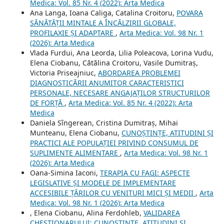
Medica: Vol. 85 Nr. 4 (2022): Arta Medica
Ana Langa, Ioana Caliga, Catalina Croitoru,
POVARA
SĂNĂTĂȚII MINTALE A ÎNCĂLZIRII GLOBALE,
PROFILAXIE ȘI ADAPTARE
,
Arta Medica: Vol. 98 Nr. 1
(2026): Arta Medica
Vlada Furdui, Ana Leorda, Lilia Poleacova, Lorina Vudu,
Elena Ciobanu, Cătălina Croitoru, Vasile Dumitraș,
Victoria Priseajniuc,
ABORDAREA PROBLEMEI
DIAGNOSTICĂRII ANUMITOR CARACTERISTICI
PERSONALE, NECESARE ANGAJAȚILOR STRUCTURILOR
DE FORȚĂ
,
Arta Medica: Vol. 85 Nr. 4 (2022): Arta
Medica
Daniela Sîngerean, Cristina Dumitraș, Mihai
Munteanu, Elena Ciobanu,
CUNOȘTINȚE, ATITUDINI ȘI
PRACTICI ALE POPULAȚIEI PRIVIND CONSUMUL DE
SUPLIMENTE ALIMENTARE
,
Arta Medica: Vol. 98 Nr. 1
(2026): Arta Medica
Oana-Simina Iaconi,
TERAPIA CU FAGI: ASPECTE
LEGISLATIVE ȘI MODELE DE IMPLEMENTARE
ACCESIBILE ȚĂRILOR CU VENITURI MICI ȘI MEDII
,
Arta
Medica: Vol. 98 Nr. 1 (2026): Arta Medica
, Elena Ciobanu, Alina Ferdohleb,
VALIDAREA
CHESTIONARULUI: CUNOȘTINȚE, ATITUDINI ȘI