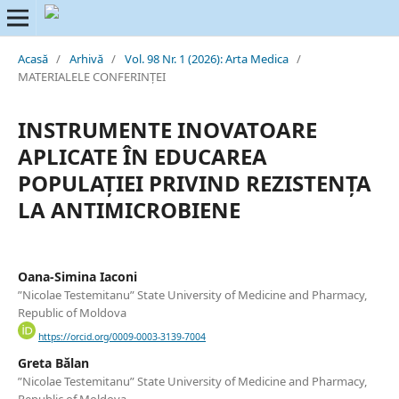
Acasă
/
Arhivă
/
Vol. 98 Nr. 1 (2026): Arta Medica
/
MATERIALELE CONFERINȚEI
INSTRUMENTE INOVATOARE
APLICATE ÎN EDUCAREA
POPULAȚIEI PRIVIND REZISTENȚA
LA ANTIMICROBIENE
Oana-Simina Iaconi
”Nicolae Testemitanu” State University of Medicine and Pharmacy,
Republic of Moldova
https://orcid.org/0009-0003-3139-7004
Greta Bălan
”Nicolae Testemitanu” State University of Medicine and Pharmacy,