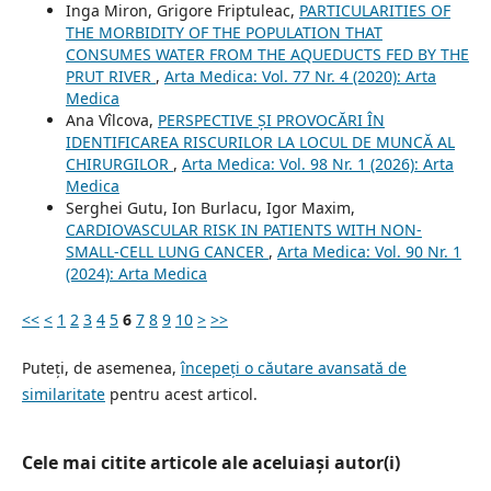
Inga Miron, Grigore Friptuleac,
PARTICULARITIES OF
THE MORBIDITY OF THE POPULATION THAT
CONSUMES WATER FROM THE AQUEDUCTS FED BY THE
PRUT RIVER
,
Arta Medica: Vol. 77 Nr. 4 (2020): Arta
Medica
Ana Vîlcova,
PERSPECTIVE ȘI PROVOCĂRI ÎN
IDENTIFICAREA RISCURILOR LA LOCUL DE MUNCĂ AL
CHIRURGILOR
,
Arta Medica: Vol. 98 Nr. 1 (2026): Arta
Medica
Serghei Gutu, Ion Burlacu, Igor Maxim,
CARDIOVASCULAR RISK IN PATIENTS WITH NON-
SMALL-CELL LUNG CANCER
,
Arta Medica: Vol. 90 Nr. 1
(2024): Arta Medica
<<
<
1
2
3
4
5
6
7
8
9
10
>
>>
Puteți, de asemenea,
începeți o căutare avansată de
similaritate
pentru acest articol.
Cele mai citite articole ale aceluiași autor(i)