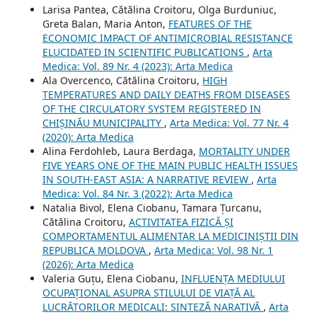
Larisa Pantea, Cătălina Croitoru, Olga Burduniuc,
Greta Balan, Maria Anton,
FEATURES OF THE
ECONOMIC IMPACT OF ANTIMICROBIAL RESISTANCE
ELUCIDATED IN SCIENTIFIC PUBLICATIONS
,
Arta
Medica: Vol. 89 Nr. 4 (2023): Arta Medica
Ala Overcenco, Cătălina Croitoru,
HIGH
TEMPERATURES AND DAILY DEATHS FROM DISEASES
OF THE CIRCULATORY SYSTEM REGISTERED IN
CHIȘINĂU MUNICIPALITY
,
Arta Medica: Vol. 77 Nr. 4
(2020): Arta Medica
Alina Ferdohleb, Laura Berdaga,
MORTALITY UNDER
FIVE YEARS ONE OF THE MAIN PUBLIC HEALTH ISSUES
IN SOUTH-EAST ASIA: A NARRATIVE REVIEW
,
Arta
Medica: Vol. 84 Nr. 3 (2022): Arta Medica
Natalia Bivol, Elena Ciobanu, Tamara Ţurcanu,
Cătălina Croitoru,
ACTIVITATEA FIZICĂ ȘI
COMPORTAMENTUL ALIMENTAR LA MEDICINIȘTII DIN
REPUBLICA MOLDOVA
,
Arta Medica: Vol. 98 Nr. 1
(2026): Arta Medica
Valeria Guțu, Elena Ciobanu,
INFLUENȚA MEDIULUI
OCUPAȚIONAL ASUPRA STILULUI DE VIAȚĂ AL
LUCRĂTORILOR MEDICALI: SINTEZĂ NARATIVĂ
,
Arta