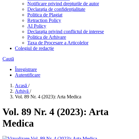
Notificare privind drepturile de autor
Declarația de confidențialitate
Politica de Plagiat
Retraction Policy
AI Policy
Declarația privind conflictul de interese
Politica de Arhivare
Taxa de Procesare a Articolelor
Colegiul de redacție
Caută
Înregistrare
Autentificare
Acasă
/
Arhivă
/
Vol. 89 Nr. 4 (2023): Arta Medica
Vol. 89 Nr. 4 (2023): Arta
Medica