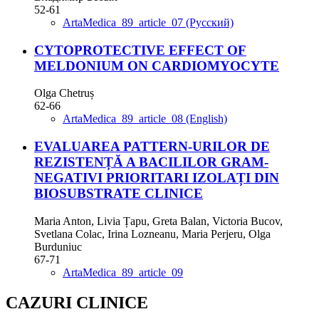
52-61
ArtaMedica_89_article_07 (Русский)
CYTOPROTECTIVE EFFECT OF
MELDONIUM ON CARDIOMYOCYTE
Olga Chetruș
62-66
ArtaMedica_89_article_08 (English)
EVALUAREA PATTERN-URILOR DE
REZISTENȚĂ A BACILILOR GRAM-
NEGATIVI PRIORITARI IZOLAȚI DIN
BIOSUBSTRATE CLINICE
Maria Anton, Livia Țapu, Greta Balan, Victoria Bucov,
Svetlana Colac, Irina Lozneanu, Maria Perjeru, Olga
Burduniuc
67-71
ArtaMedica_89_article_09
CAZURI CLINICE