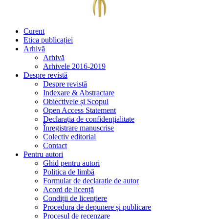
Curent
Etica publicației
Arhivă
Arhivă
Arhivele 2016-2019
Despre revistă
Despre revistă
Indexare & Abstractare
Obiectivele și Scopul
Open Access Statement
Declarația de confidențialitate
Înregistrare manuscrise
Colectiv editorial
Contact
Pentru autori
Ghid pentru autori
Politica de limbă
Formular de declarație de autor
Acord de licență
Condiții de licențiere
Procedura de depunere și publicare
Procesul de recenzare