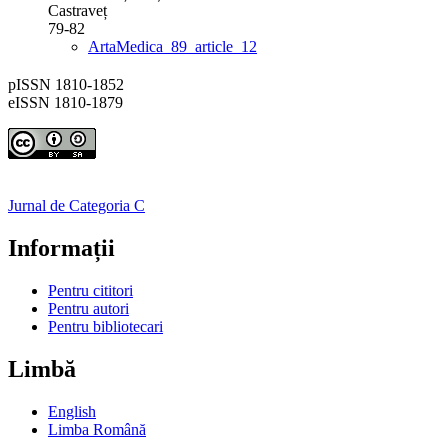
Castraveț
79-82
ArtaMedica_89_article_12
pISSN 1810-1852
eISSN 1810-1879
Jurnal de Categoria C
Informații
Pentru cititori
Pentru autori
Pentru bibliotecari
Limbă
English
Limba Română