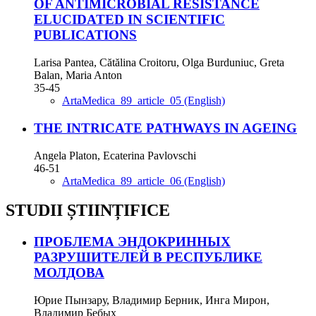
OF ANTIMICROBIAL RESISTANCE
ELUCIDATED IN SCIENTIFIC
PUBLICATIONS
Larisa Pantea, Cătălina Croitoru, Olga Burduniuc, Greta
Balan, Maria Anton
35-45
ArtaMedica_89_article_05 (English)
THE INTRICATE PATHWAYS IN AGEING
Angela Platon, Ecaterina Pavlovschi
46-51
ArtaMedica_89_article_06 (English)
STUDII ȘTIINȚIFICE
ПРОБЛЕМА ЭНДОКРИННЫХ
РАЗРУШИТЕЛЕЙ В РЕСПУБЛИКЕ
МОЛДОВА
Юрие Пынзару, Владимир Берник, Инга Мирон,
Владимир Бебых