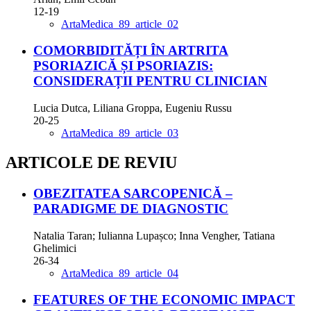
12-19
ArtaMedica_89_article_02
COMORBIDITĂȚI ÎN ARTRITA
PSORIAZICĂ ȘI PSORIAZIS:
CONSIDERAȚII PENTRU CLINICIAN
Lucia Dutca, Liliana Groppa, Eugeniu Russu
20-25
ArtaMedica_89_article_03
ARTICOLE DE REVIU
OBEZITATEA SARCOPENICĂ –
PARADIGME DE DIAGNOSTIC
Natalia Taran; Iulianna Lupașco; Inna Vengher, Tatiana
Ghelimici
26-34
ArtaMedica_89_article_04
FEATURES OF THE ECONOMIC IMPACT