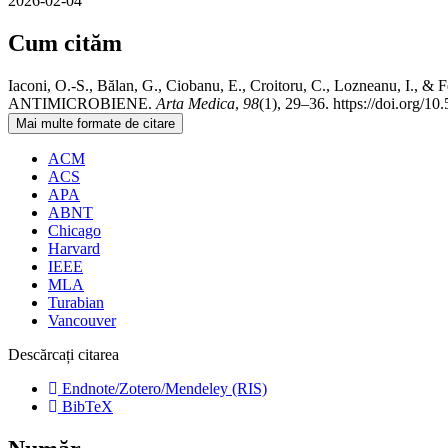
2026-02-04
Cum cităm
Iaconi, O.-S., Bălan, G., Ciobanu, E., Croitoru, C., Lozn
ANTIMICROBIENE.
Arta Medica
,
98
(1), 29–36. https://doi.org/
Mai multe formate de citare
ACM
ACS
APA
ABNT
Chicago
Harvard
IEEE
MLA
Turabian
Vancouver
Descărcați citarea
Endnote/Zotero/Mendeley (RIS)
BibTeX