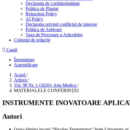
Declarația de confidențialitate
Politica de Plagiat
Retraction Policy
AI Policy
Declarația privind conflictul de interese
Politica de Arhivare
Taxa de Procesare a Articolelor
Colegiul de redacție
Caută
Înregistrare
Autentificare
Acasă
/
Arhivă
/
Vol. 98 Nr. 1 (2026): Arta Medica
/
MATERIALELE CONFERINȚEI
INSTRUMENTE INOVATOARE APLICAT
Autori
Oana-Simina Iaconi
”Nicolae Testemitanu” State University 