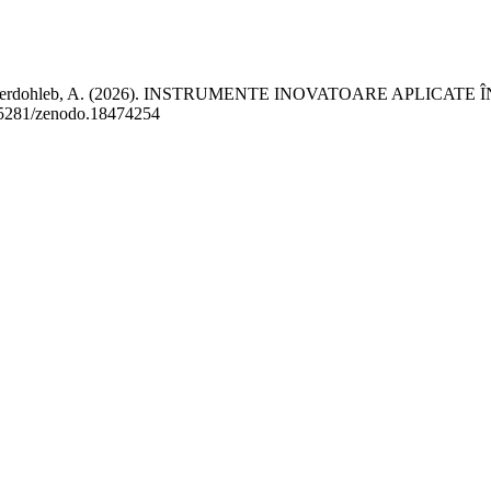
eanu, I., & Ferdohleb, A. (2026). INSTRUMENTE INOVATOARE A
10.5281/zenodo.18474254