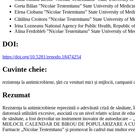
Greta Bălan
”Nicolae Testemitanu” State University of Medic
Elena Ciobanu
”Nicolae Testemitanu” State University of Me
Cătălina Croitoru
”Nicolae Testemitanu” State University of 
Irina Lozneanu
National Agency for Public Health, Republic 
Alina Ferdohleb
”Nicolae Testemitanu” State University of M
DOI:
https://doi.org/10.5281/zenodo.18474254
Cuvinte cheie:
rezistența la antimicrobiene, țări cu venituri mici și mijlocii, campanii 
Rezumat
Rezistența la antimicrobiene reprezintă o adevărată criză de sănătate, în
datorează utilizării excesive, asociată cu un nivel relativ scăzut de edu
de sănătate, a fost dezvoltat un instrument inovator de 
MIJLOCII. CALENDAR DE BIROU DE POPULARIZARE A CUNOȘTINȚELOR”
Farmacie „Nicolae Testemitanu” și promovat în cadrul mai multor evenime