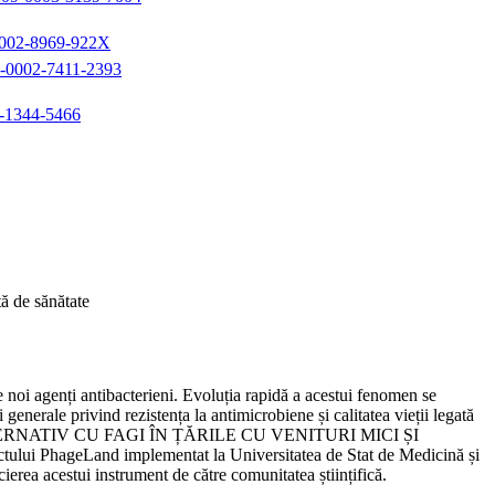
-0002-8969-922X
00-0002-7411-2393
3-1344-5466
tă de sănătate
de noi agenți antibacterieni. Evoluția rapidă a acestui fenomen se
generale privind rezistența la antimicrobiene și calitatea vieții legată
 ALTERNATIV CU FAGI ÎN ȚĂRILE CU VENITURI MICI ȘI
hageLand implementat la Universitatea de Stat de Medicină și
ierea acestui instrument de către comunitatea științifică.