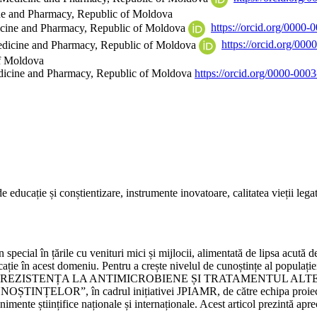
ine and Pharmacy, Republic of Moldova
dicine and Pharmacy, Republic of Moldova
https://orcid.org/0000
Medicine and Pharmacy, Republic of Moldova
https://orcid.org/00
of Moldova
edicine and Pharmacy, Republic of Moldova
https://orcid.org/0000-000
de educație și conștientizare, instrumente inovatoare, calitatea vieții lega
 special în țările cu venituri mici și mijlocii, alimentată de lipsa acută 
cație în acest domeniu. Pentru a crește nivelul de cunoștințe al populației 
autoeducare – „REZISTENȚA LA ANTIMICROBIENE ȘI TRATAMENTUL
, în cadrul inițiativei JPIAMR, de către echipa proiectului P
nte științifice naționale și internaționale. Acest articol prezintă aprec