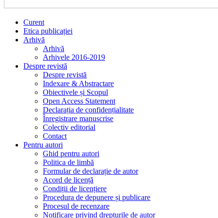
Curent
Etica publicației
Arhivă
Arhivă
Arhivele 2016-2019
Despre revistă
Despre revistă
Indexare & Abstractare
Obiectivele și Scopul
Open Access Statement
Declarația de confidențialitate
Înregistrare manuscrise
Colectiv editorial
Contact
Pentru autori
Ghid pentru autori
Politica de limbă
Formular de declarație de autor
Acord de licență
Condiții de licențiere
Procedura de depunere și publicare
Procesul de recenzare
Notificare privind drepturile de autor