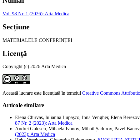
Număr
Vol. 98 Nr. 1 (2026): Arta Medica
Secțiune
MATERIALELE CONFERINȚEI
Licență
Copyright (c) 2026 Arta Medica
Această lucrare este licențiată în temeiul
Creative Commons Attributio
Articole similare
Elena Chirvas, Iulianna Lupașco, Inna Vengher, Elena Berezov
87 Nr. 2 (2023): Arta Medica
Andrei Galescu, Mihaela Ivanov, Mihail Șadurov, Pavel Banov
(2023): Arta Medica
Heba Verebcean, Gheorghe Rojnoveanu,
EVOLUȚIA ATITU