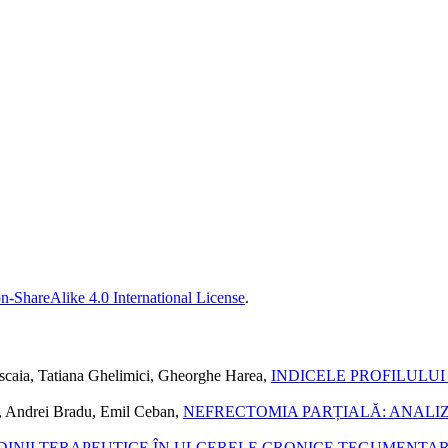
n-ShareAlike 4.0 International License
.
scaia, Tatiana Ghelimici, Gheorghe Harea,
INDICELE PROFILULUI
, Andrei Bradu, Emil Ceban,
NEFRECTOMIA PARȚIALĂ: ANALIZ
DINII TERAPEUTICE ÎN ULCERELE CRONICE TEGUMENTA