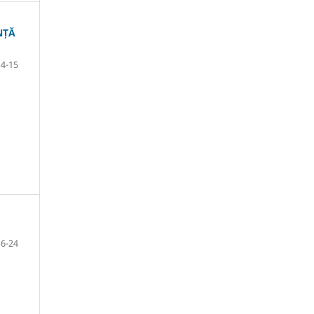
NȚĂ
4-15
16-24