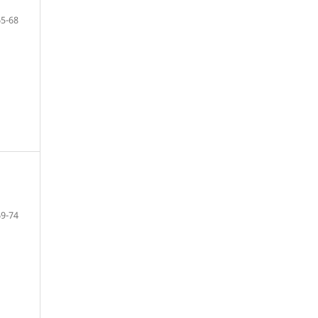
65-68
69-74