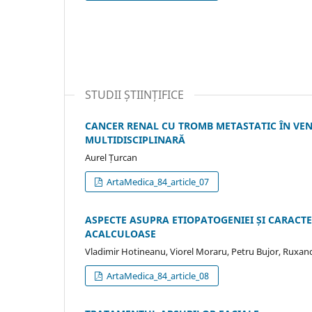
STUDII ȘTIINȚIFICE
CANCER RENAL CU TROMB METASTATIC ÎN VE
MULTIDISCIPLINARĂ
Aurel Țurcan
ArtaMedica_84_article_07
ASPECTE ASUPRA ETIOPATOGENIEI ȘI CARACTER
ACALCULOASE
Vladimir Hotineanu, Viorel Moraru, Petru Bujor, Ruxandr
ArtaMedica_84_article_08