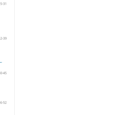
25-31
32-39
.
40-45
46-52