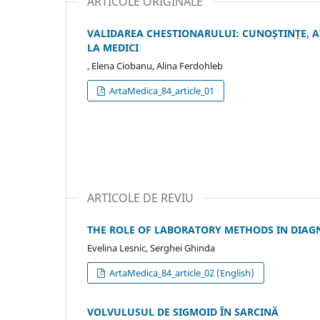
ARTICOLE ORIGINALE
VALIDAREA CHESTIONARULUI: CUNOȘTINȚE, AT
LA MEDICI
, Elena Ciobanu, Alina Ferdohleb
ArtaMedica_84_article_01
ARTICOLE DE REVIU
THE ROLE OF LABORATORY METHODS IN DIAG
Evelina Lesnic, Serghei Ghinda
ArtaMedica_84_article_02 (English)
VOLVULUSUL DE SIGMOID ÎN SARCINĂ