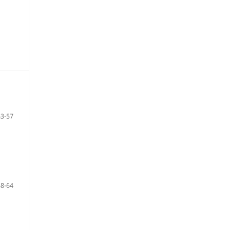
53-57
58-64