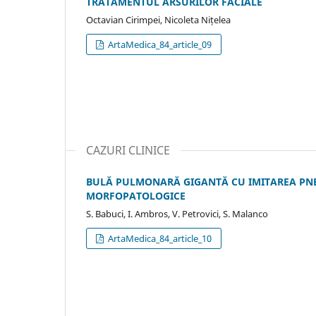
TRATAMENTUL ARSURILOR FACIALE
Octavian Cirimpei, Nicoleta Nițelea
ArtaMedica_84_article_09
CAZURI CLINICE
BULĂ PULMONARĂ GIGANTĂ CU IMITAREA PNEU
MORFOPATOLOGICE
S. Babuci, I. Ambros, V. Petrovici, S. Malanco
ArtaMedica_84_article_10