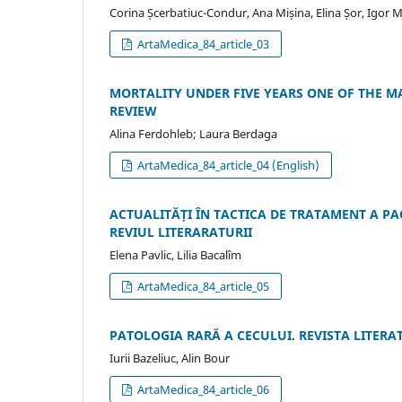
Corina Șcerbatiuc-Condur, Ana Mișina, Elina Șor, Igor M
ArtaMedica_84_article_03
MORTALITY UNDER FIVE YEARS ONE OF THE MA
REVIEW
Alina Ferdohleb; Laura Berdaga
ArtaMedica_84_article_04 (English)
ACTUALITĂȚI ÎN TACTICA DE TRATAMENT A 
REVIUL LITERARATURII
Elena Pavlic, Lilia Bacalîm
ArtaMedica_84_article_05
PATOLOGIA RARĂ A CECULUI. REVISTA LITERA
Iurii Bazeliuc, Alin Bour
ArtaMedica_84_article_06