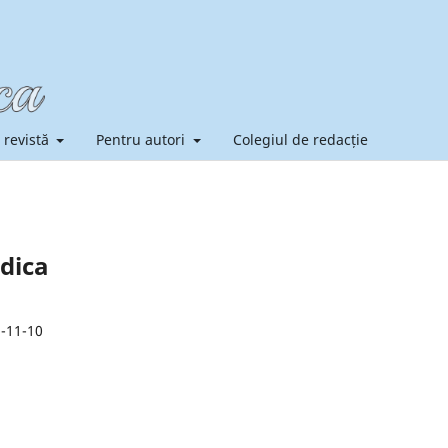
 revistă
Pentru autori
Colegiul de redacție
edica
-11-10