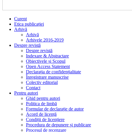
Curent
Etica publicației
Arhivă
Arhivă
Arhivele 2016-2019
Despre revistă
Despre revistă
Indexare & Abstractare
Obiectivele și Scopul
Open Access Statement
Declarația de confidențialitate
Înregistrare manuscrise
Colectiv editorial
Contact
Pentru autori
Ghid pentru autori
Politica de limbă
Formular de declarație de autor
Acord de licență
Condiții de licențiere
Procedura de depunere și publicare
Procesul de recenzare