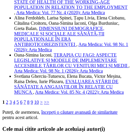
STATE OF HEALTH OF THE WORKING-AGE
POPULATION IN RELATION TO THE EMPLOYMENT
,
Arta Medica: Vol. 77 Nr. 4 (2020): Arta Medica
Alina Ferdohleb, Larisa Spinei, Țapu Livia, Elena Ciobanu,
Cătalina Croitoru, Oana-Simina Iaconi, Olga Burduniuc,
Greta Balan,
DIMENSIUNI DEMOGRAFICE,
MEDICALE ȘI SOCIALE ALE SĂNĂTĂ-ȚII
POPULAȚIONALE ÎN ERA
ANTIBIOTICOREZISTENȚEI
,
Arta Medica: Vol. 98 Nr. 1
(2026): Arta Medica
Oana-Simina Iaconi,
TERAPIA CU FAGI: ASPECTE
LEGISLATIVE ȘI MODELE DE IMPLEMENTARE
ACCESIBILE ȚĂRILOR CU VENITURI MICI ȘI MEDII
,
Arta Medica: Vol. 98 Nr. 1 (2026): Arta Medica
Svetlana Gherciu-Tutuescu, Elena Bucata, Victor Meșina,
Raisa Deleu, Iurie Pînzaru,
EVALUAREA STĂRII DE
SĂNĂTATE A ANGAJAȚILOR ÎN RELAȚIE CU
MUNCA
,
Arta Medica: Vol. 85 Nr. 4 (2022): Arta Medica
1
2
3
4
5
6
7
8
9
10
>
>>
Puteți, de asemenea,
începeți o căutare avansată de similaritate
pentru acest articol.
Cele mai citite articole ale aceluiași autor(i)