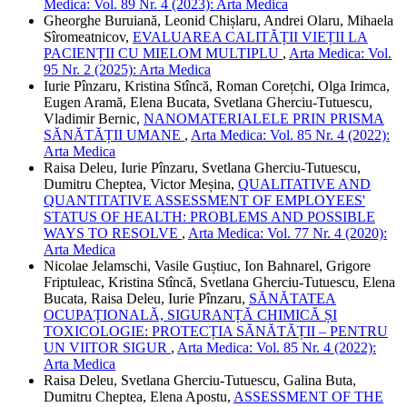
Medica: Vol. 89 Nr. 4 (2023): Arta Medica
Gheorghe Buruiană, Leonid Chișlaru, Andrei Olaru, Mihaela
Sîromeatnicov,
EVALUAREA CALITĂȚII VIEȚII LA
PACIENȚII CU MIELOM MULTIPLU
,
Arta Medica: Vol.
95 Nr. 2 (2025): Arta Medica
Iurie Pînzaru, Kristina Stîncă, Roman Corețchi, Olga Irimca,
Eugen Aramă, Elena Bucata, Svetlana Gherciu-Tutuescu,
Vladimir Bernic,
NANOMATERIALELE PRIN PRISMA
SĂNĂTĂȚII UMANE
,
Arta Medica: Vol. 85 Nr. 4 (2022):
Arta Medica
Raisa Deleu, Iurie Pînzaru, Svetlana Gherciu-Tutuescu,
Dumitru Cheptea, Victor Meșina,
QUALITATIVE AND
QUANTITATIVE ASSESSMENT OF EMPLOYEES'
STATUS OF HEALTH: PROBLEMS AND POSSIBLE
WAYS TO RESOLVE
,
Arta Medica: Vol. 77 Nr. 4 (2020):
Arta Medica
Nicolae Jelamschi, Vasile Guștiuc, Ion Bahnarel, Grigore
Friptuleac, Kristina Stîncă, Svetlana Gherciu-Tutuescu, Elena
Bucata, Raisa Deleu, Iurie Pînzaru,
SĂNĂTATEA
OCUPAȚIONALĂ, SIGURANȚĂ CHIMICĂ ȘI
TOXICOLOGIE: PROTECȚIA SĂNĂTĂȚII – PENTRU
UN VIITOR SIGUR
,
Arta Medica: Vol. 85 Nr. 4 (2022):
Arta Medica
Raisa Deleu, Svetlana Gherciu-Tutuescu, Galina Buta,
Dumitru Cheptea, Elena Apostu,
ASSESSMENT OF THE