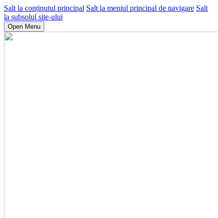
Salt la conținutul principal
Salt la meniul principal de navigare
Salt
la subsolul site-ului
Open Menu