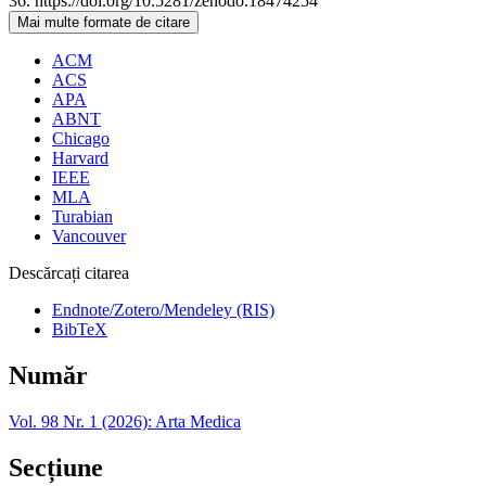
36. https://doi.org/10.5281/zenodo.18474254
Mai multe formate de citare
ACM
ACS
APA
ABNT
Chicago
Harvard
IEEE
MLA
Turabian
Vancouver
Descărcați citarea
Endnote/Zotero/Mendeley (RIS)
BibTeX
Număr
Vol. 98 Nr. 1 (2026): Arta Medica
Secțiune