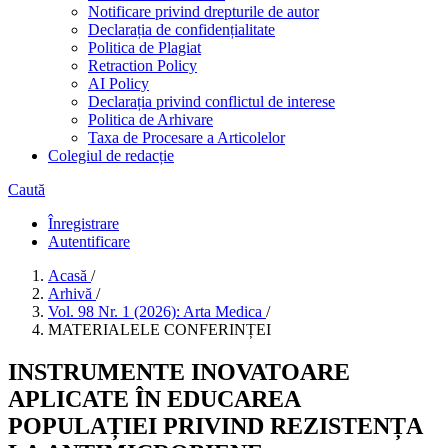
Notificare privind drepturile de autor
Declarația de confidențialitate
Politica de Plagiat
Retraction Policy
AI Policy
Declarația privind conflictul de interese
Politica de Arhivare
Taxa de Procesare a Articolelor
Colegiul de redacție
Caută
Înregistrare
Autentificare
Acasă
/
Arhivă
/
Vol. 98 Nr. 1 (2026): Arta Medica
/
MATERIALELE CONFERINȚEI
INSTRUMENTE INOVATOARE
APLICATE ÎN EDUCAREA
POPULAȚIEI PRIVIND REZISTENȚA