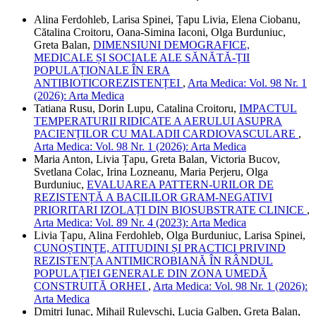
Alina Ferdohleb, Larisa Spinei, Țapu Livia, Elena Ciobanu,
Cătalina Croitoru, Oana-Simina Iaconi, Olga Burduniuc,
Greta Balan,
DIMENSIUNI DEMOGRAFICE,
MEDICALE ȘI SOCIALE ALE SĂNĂTĂ-ȚII
POPULAȚIONALE ÎN ERA
ANTIBIOTICOREZISTENȚEI
,
Arta Medica: Vol. 98 Nr. 1
(2026): Arta Medica
Tatiana Rusu, Dorin Lupu, Catalina Croitoru,
IMPACTUL
TEMPERATURII RIDICATE A AERULUI ASUPRA
PACIENȚILOR CU MALADII CARDIOVASCULARE
,
Arta Medica: Vol. 98 Nr. 1 (2026): Arta Medica
Maria Anton, Livia Țapu, Greta Balan, Victoria Bucov,
Svetlana Colac, Irina Lozneanu, Maria Perjeru, Olga
Burduniuc,
EVALUAREA PATTERN-URILOR DE
REZISTENȚĂ A BACILILOR GRAM-NEGATIVI
PRIORITARI IZOLAȚI DIN BIOSUBSTRATE CLINICE
,
Arta Medica: Vol. 89 Nr. 4 (2023): Arta Medica
Livia Țapu, Alina Ferdohleb, Olga Burduniuc, Larisa Spinei,
CUNOȘTINȚE, ATITUDINI ȘI PRACTICI PRIVIND
REZISTENȚA ANTIMICROBIANĂ ÎN RÂNDUL
POPULAȚIEI GENERALE DIN ZONA UMEDĂ
CONSTRUITĂ ORHEI
,
Arta Medica: Vol. 98 Nr. 1 (2026):
Arta Medica
Dmitri Iunac, Mihail Rulevschi, Lucia Galben, Greta Balan,