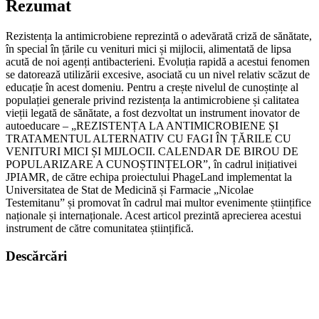
Rezumat
Rezistența la antimicrobiene reprezintă o adevărată criză de sănătate,
în special în țările cu venituri mici și mijlocii, alimentată de lipsa
acută de noi agenți antibacterieni. Evoluția rapidă a acestui fenomen
se datorează utilizării excesive, asociată cu un nivel relativ scăzut de
educație în acest domeniu. Pentru a crește nivelul de cunoștințe al
populației generale privind rezistența la antimicrobiene și calitatea
vieții legată de sănătate, a fost dezvoltat un instrument inovator de
autoeducare – „REZISTENȚA LA ANTIMICROBIENE ȘI
TRATAMENTUL ALTERNATIV CU FAGI ÎN ȚĂRILE CU
VENITURI MICI ȘI MIJLOCII. CALENDAR DE BIROU DE
POPULARIZARE A CUNOȘTINȚELOR”, în cadrul inițiativei
JPIAMR, de către echipa proiectului PhageLand implementat la
Universitatea de Stat de Medicină și Farmacie „Nicolae
Testemitanu” și promovat în cadrul mai multor evenimente științifice
naționale și internaționale. Acest articol prezintă aprecierea acestui
instrument de către comunitatea științifică.
Descărcări