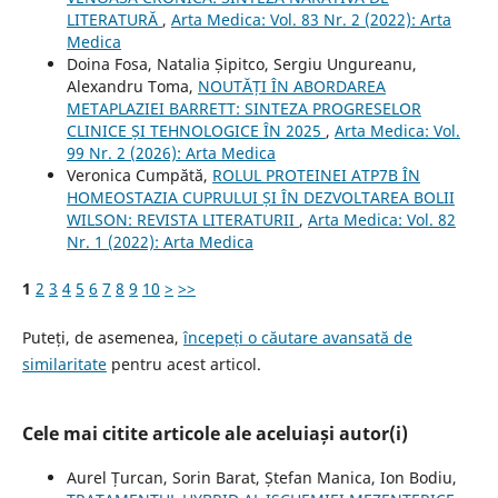
LITERATURĂ
,
Arta Medica: Vol. 83 Nr. 2 (2022): Arta
Medica
Doina Fosa, Natalia Șipitco, Sergiu Ungureanu,
Alexandru Toma,
NOUTĂȚI ÎN ABORDAREA
METAPLAZIEI BARRETT: SINTEZA PROGRESELOR
CLINICE ȘI TEHNOLOGICE ÎN 2025
,
Arta Medica: Vol.
99 Nr. 2 (2026): Arta Medica
Veronica Cumpătă,
ROLUL PROTEINEI ATP7B ÎN
HOMEOSTAZIA CUPRULUI ȘI ÎN DEZVOLTAREA BOLII
WILSON: REVISTA LITERATURII
,
Arta Medica: Vol. 82
Nr. 1 (2022): Arta Medica
1
2
3
4
5
6
7
8
9
10
>
>>
Puteți, de asemenea,
începeți o căutare avansată de
similaritate
pentru acest articol.
Cele mai citite articole ale aceluiași autor(i)
Aurel Țurcan, Sorin Barat, Ștefan Manica, Ion Bodiu,