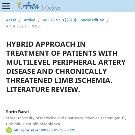
Acasă
/
Arhivă
/
Vol. 76 Nr. 3 (2020): Special edition
/
ARTICOLE DE REVIU
HYBRID APPROACH IN
TREATMENT OF PATIENTS WITH
MULTILEVEL PERIPHERAL ARTERY
DISEASE AND CHRONICALLY
THREATENED LIMB ISCHEMIA.
LITERATURE REVIEW.
Sorin Barat
State University of Medicine and Pharmacy “Nicolae Testemiţanu”,
Chișinău, Republic of Moldova
https://orcid.org/0000-0001-7253-822X