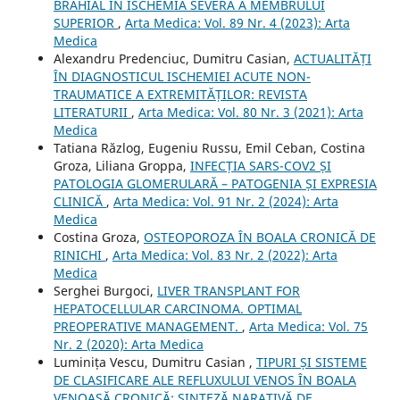
BRAHIAL ÎN ISCHEMIA SEVERĂ A MEMBRULUI
SUPERIOR
,
Arta Medica: Vol. 89 Nr. 4 (2023): Arta
Medica
Alexandru Predenciuc, Dumitru Casian,
ACTUALITĂȚI
ÎN DIAGNOSTICUL ISCHEMIEI ACUTE NON-
TRAUMATICE A EXTREMITĂȚILOR: REVISTA
LITERATURII
,
Arta Medica: Vol. 80 Nr. 3 (2021): Arta
Medica
Tatiana Răzlog, Eugeniu Russu, Emil Ceban, Costina
Groza, Liliana Groppa,
INFECȚIA SARS-COV2 ȘI
PATOLOGIA GLOMERULARĂ – PATOGENIA ȘI EXPRESIA
CLINICĂ
,
Arta Medica: Vol. 91 Nr. 2 (2024): Arta
Medica
Costina Groza,
OSTEOPOROZA ÎN BOALA CRONICĂ DE
RINICHI
,
Arta Medica: Vol. 83 Nr. 2 (2022): Arta
Medica
Serghei Burgoci,
LIVER TRANSPLANT FOR
HEPATOCELLULAR CARCINOMA. OPTIMAL
PREOPERATIVE MANAGEMENT.
,
Arta Medica: Vol. 75
Nr. 2 (2020): Arta Medica
Luminița Vescu, Dumitru Casian ,
TIPURI ȘI SISTEME
DE CLASIFICARE ALE REFLUXULUI VENOS ÎN BOALA
VENOASĂ CRONICĂ: SINTEZĂ NARATIVĂ DE