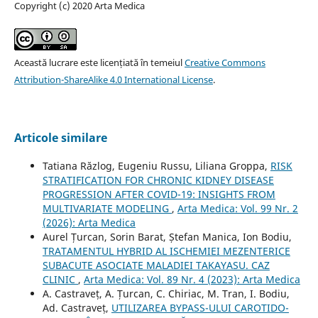
Copyright (c) 2020 Arta Medica
Această lucrare este licențiată în temeiul
Creative Commons
Attribution-ShareAlike 4.0 International License
.
Articole similare
Tatiana Răzlog, Eugeniu Russu, Liliana Groppa,
RISK
STRATIFICATION FOR CHRONIC KIDNEY DISEASE
PROGRESSION AFTER COVID-19: INSIGHTS FROM
MULTIVARIATE MODELING
,
Arta Medica: Vol. 99 Nr. 2
(2026): Arta Medica
Aurel Țurcan, Sorin Barat, Ștefan Manica, Ion Bodiu,
TRATAMENTUL HYBRID AL ISCHEMIEI MEZENTERICE
SUBACUTE ASOCIATE MALADIEI TAKAYASU. CAZ
CLINIC
,
Arta Medica: Vol. 89 Nr. 4 (2023): Arta Medica
A. Castraveț, A. Țurcan, C. Chiriac, M. Tran, I. Bodiu,
Ad. Castraveț,
UTILIZAREA BYPASS-ULUI CAROTIDO-