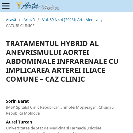
Acasă
/
Arhivă
/
Vol. 89 Nr. 4 (2023): Arta Medica
/
CAZURI CLINICE
TRATAMENTUL HYBRID AL
ANEVRISMULUI AORTEI
ABDOMINALE INFRARENALE CU
IMPLICAREA ARTEREI ILIACE
COMUNE – CAZ CLINIC
Sorin Barat
IMSP Spitalul Clinic Republican „Timofei Moșneaga”, Chișinău,
Republica Moldova
Aurel Țurcan
Universitatea de Stat de Medicină și Farmacie „Nicolae