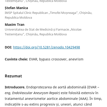
Testemițanu”, Chișinău, Republica Moldova
Ștefan Manica
IMSP Spitalul Clinic Republican „Timofei Moșneaga”, Chișinău,
Republica Moldova
Maxim Tran
Universitatea de Stat de Medicină și Farmacie „Nicolae
Testemițanu”, Chișinău, Republica Moldova
DOI:
https://doi.org/10.5281/zenodo.10429498
Cuvinte cheie:
EVAR, bypass crossover, anevrism
Rezumat
Introducere.
Endoprotezarea de aortă abdominală (EVAR –
eng
,
EndoVascular Aneurysm Repair)
este folosită extensiv în
tratamentul anevrismelor aortice abdominale (AAA). În timp,
indicațiile s-au extins progresiv și, uneori, atunci când