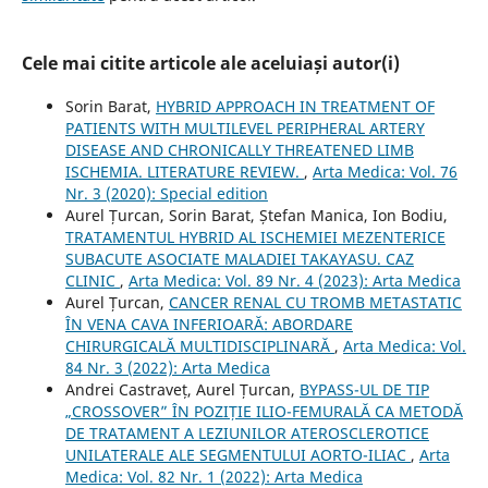
Cele mai citite articole ale aceluiași autor(i)
Sorin Barat,
HYBRID APPROACH IN TREATMENT OF
PATIENTS WITH MULTILEVEL PERIPHERAL ARTERY
DISEASE AND CHRONICALLY THREATENED LIMB
ISCHEMIA. LITERATURE REVIEW.
,
Arta Medica: Vol. 76
Nr. 3 (2020): Special edition
Aurel Țurcan, Sorin Barat, Ștefan Manica, Ion Bodiu,
TRATAMENTUL HYBRID AL ISCHEMIEI MEZENTERICE
SUBACUTE ASOCIATE MALADIEI TAKAYASU. CAZ
CLINIC
,
Arta Medica: Vol. 89 Nr. 4 (2023): Arta Medica
Aurel Țurcan,
CANCER RENAL CU TROMB METASTATIC
ÎN VENA CAVA INFERIOARĂ: ABORDARE
CHIRURGICALĂ MULTIDISCIPLINARĂ
,
Arta Medica: Vol.
84 Nr. 3 (2022): Arta Medica
Andrei Castraveț, Aurel Țurcan,
BYPASS-UL DE TIP
„CROSSOVER” ÎN POZIȚIE ILIO-FEMURALĂ CA METODĂ
DE TRATAMENT A LEZIUNILOR ATEROSCLEROTICE
UNILATERALE ALE SEGMENTULUI AORTO-ILIAC
,
Arta
Medica: Vol. 82 Nr. 1 (2022): Arta Medica