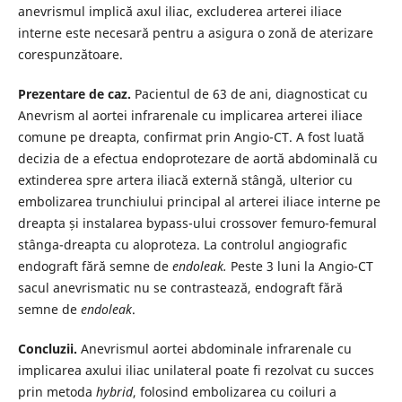
anevrismul implică axul iliac, excluderea arterei iliace
interne este necesară pentru a asigura o zonă de aterizare
corespunzătoare.
Prezentare de caz.
Pacientul de 63 de ani, diagnosticat cu
Anevrism al aortei infrarenale cu implicarea arterei iliace
comune pe dreapta, confirmat prin Angio-CT. A fost luată
decizia de a efectua endoprotezare de aortă abdominală cu
extinderea spre artera iliacă externă stângă, ulterior cu
embolizarea trunchiului principal al arterei iliace interne pe
dreapta și instalarea bypass-ului crossover femuro-femural
stânga-dreapta cu aloproteza. La controlul angiografic
endograft fără semne de
endoleak.
Peste 3 luni la Angio-CT
sacul anevrismatic nu se contrastează, endograft fără
semne de
endoleak
.
Concluzii.
Anevrismul aortei abdominale infrarenale cu
implicarea axului iliac unilateral poate fi rezolvat cu succes
prin metoda
hybrid
, folosind embolizarea cu coiluri a