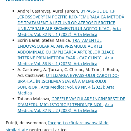
Andrei Castraveț, Aurel Țurcan,
BYPASS-UL DE TIP
„CROSSOVER” ÎN POZIȚIE ILIO-FEMURALĂ CA METODĂ
DE TRATAMENT A LEZIUNILOR ATEROSCLEROTICE
UNILATERALE ALE SEGMENTULUI AORTO-ILIAC
,
Arta
Medica: Vol. 82 Nr. 1 (2022): Arta Medica
Sorin Barat, Ștefan Manica,
TRATAMENTUL
ENDOVASCULAR AL ANEVRISMULUI AORTEI
ABDOMINALE CU IMPLICAREA ARTERELOR ILIACE
INTERNE PRIN METODA EVAR - CAZ CLINIC
,
Arta
Medica: Vol. 86 Nr. 1 (2023): Arta Medica
A. Castraveț, A. Țurcan, C. Chiriac, M. Tran, I. Bodiu,
Ad. Castraveț,
UTILIZAREA BYPASS-ULUI CAROTIDO-
BRAHIAL ÎN ISCHEMIA SEVERĂ A MEMBRULUI
SUPERIOR
,
Arta Medica: Vol. 89 Nr. 4 (2023): Arta
Medica
Tatiana Malcova,
GREFELE VASCULARE INGINEREȘTI DE
DIAMETRU MIC: ISTORIC ȘI TENDINȚE NOI
,
Arta
Medica: Vol. 87 Nr. 2 (2023): Arta Medica
Puteți, de asemenea,
începeți o căutare avansată de
similaritate
pentru acest articol.