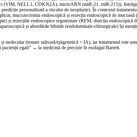
ici (VIM, NELL1, CDKN2A), microARN (miR-21, miR-215)),
Intelig
de predicție personalizată a riscului de neoplazie). În contextul tratame
mplicat, mucozectomia endoscopică și rezecția endoscopică de mucoasă (R
rapie) și rezecțiile endoscopice segmentare (REM, disecția endoscopică 
ux laparoscopică și abordările hibride (endoluminale-chirurgicale) își men
 molecular (testare salivară/epigenetică + IA), iar tratamentul este unul t
ți pacienții egali” → la medicină de precizie în esofagul Barrett.