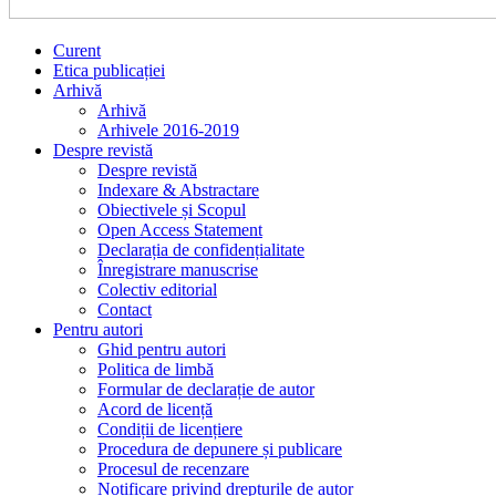
Curent
Etica publicației
Arhivă
Arhivă
Arhivele 2016-2019
Despre revistă
Despre revistă
Indexare & Abstractare
Obiectivele și Scopul
Open Access Statement
Declarația de confidențialitate
Înregistrare manuscrise
Colectiv editorial
Contact
Pentru autori
Ghid pentru autori
Politica de limbă
Formular de declarație de autor
Acord de licență
Condiții de licențiere
Procedura de depunere și publicare
Procesul de recenzare
Notificare privind drepturile de autor