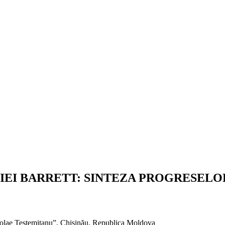
EI BARRETT: SINTEZA PROGRESELOR 
colae Testemițanu”, Chișinău, Republica Moldova