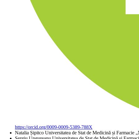
https://orcid.org/0009-0009-5389-788X
Natalia Șipitco
Universitatea de Stat de Medicină și Farmacie 
Sergiu Ungureanu
Universitatea de Stat de Medicină și Farma