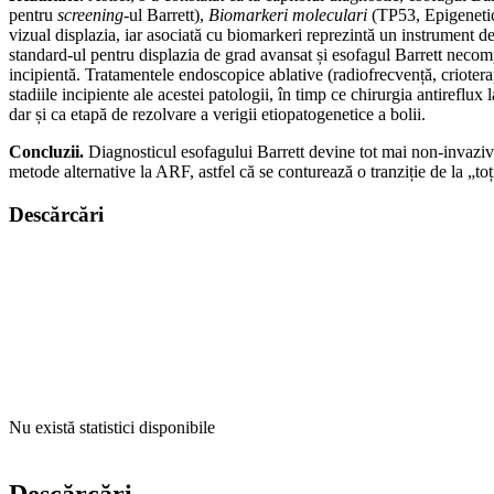
pentru
screening
-ul Barrett),
Biomarkeri moleculari
(TP53, Epigenet
vizual displazia, iar asociată cu biomarkeri reprezintă un instrument 
standard-ul pentru displazia de grad avansat și esofagul Barrett neco
incipientă. Tratamentele endoscopice ablative (radiofrecvență, criote
stadiile incipiente ale acestei patologii, în timp ce chirurgia antirefl
dar și ca etapă de rezolvare a verigii etiopatogenetice a bolii.
Concluzii.
Diagnosticul esofagului Barrett devine tot mai non-invaziv și
metode alternative la ARF, astfel că se conturează o tranziție de la „to
Descărcări
Nu există statistici disponibile
Descărcări