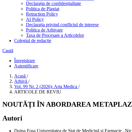
Declarația de confidențialitate
Politica de Plagiat
Retraction Policy
AI Policy
Declarația privind conflictul de interese
Politica de Arhivare
Taxa de Procesare a Articolelor
Colegiul de redacție
Caută
Înregistrare
Autentificare
Acasă
/
Arhivă
/
Vol. 99 Nr. 2 (2026): Arta Medica
/
ARTICOLE DE REVIU
NOUTĂȚI ÎN ABORDAREA METAPLAZI
Autori
Doina Fosa
Universitatea de Stat de Medicină și Farmacie „Ni