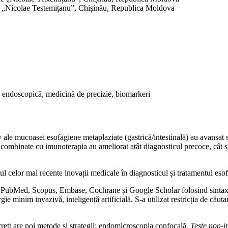
ie „Nicolae Testemițanu”, Chișinău, Republica Moldova
ie endoscopică, medicină de precizie, biomarkeri
iv ale mucoasei esofagiene metaplaziate (gastrică/intestinală) au avansat s
 combinate cu imunoterapia au ameliorat atât diagnosticul precoce, cât ș
tul celor mai recente inovații medicale în diagnosticul și tratamentul esof
te PubMed, Scopus, Embase, Cochrane și Google Scholar folosind sintax
 minim invazivă, inteligență artificială. S-a utilizat restricția de căutare 
arrett are noi metode și strategii: endomicroscopia confocală
, Teste non-i