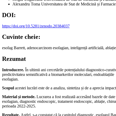
Alexandru Toma
Universitatea de Stat de Medicină și Farmac
DOI:
https://doi.org/10.5281/zenodo.20384037
Cuvinte cheie:
esofag Barrett, adenocarcinom esofagian, inteligență artificială, ablaț
Rezumat
Introducere.
În ultimii ani cercetările potențialului diagnostico-curat
predictivitatea semnificativă a biomarkerilor moleculari, endoablațiile
esofagian.
Scopul
acestei lucrări este de a analiza, sintetiza și de a aprecia impac
Material și metode.
Lucrarea a fost realizată accesând bazele de da
esofagian, diagnostic endoscopic, tratament endoscopic, ablație, chirurgie
perioada 2022-2025.
Rezultate.
Astfel, s-a constatat că la capitolul diagnostic, esofagul B