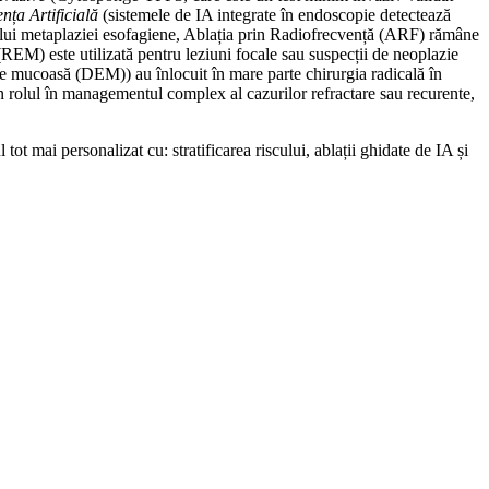
ența Artificială
(sistemele de IA integrate în endoscopie detectează
ntului metaplaziei esofagiene, Ablația prin Radiofrecvență (ARF) rămâne
EM) este utilizată pentru leziuni focale sau suspecții de neoplazie
de mucoasă (DEM)) au înlocuit în mare parte chirurgia radicală în
țin rolul în managementul complex al cazurilor refractare sau recurente,
ot mai personalizat cu: stratificarea riscului, ablații ghidate de IA și