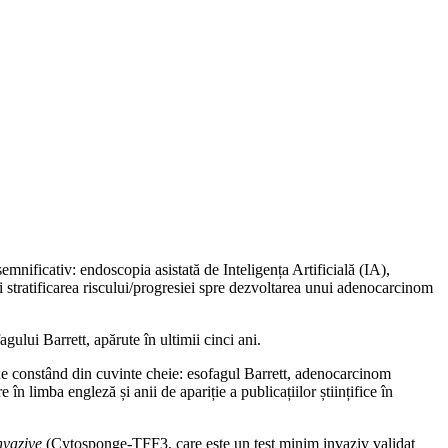
emnificativ: endoscopia asistată de Inteligența Artificială (IA),
i stratificarea riscului/progresiei spre dezvoltarea unui adenocarcinom
agului Barrett, apărute în ultimii cinci ani.
e constând din cuvinte cheie: esofagul Barrett, adenocarcinom
în limba engleză și anii de apariție a publicațiilor științifice în
nvazive
(Cytosponge-TFF3, care este un test minim invaziv validat