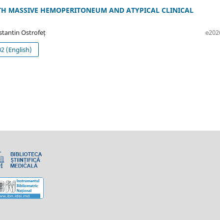
H MASSIVE HEMOPERITONEUM AND ATYPICAL CLINICAL
stantin Ostrofeț
e202
 (English)