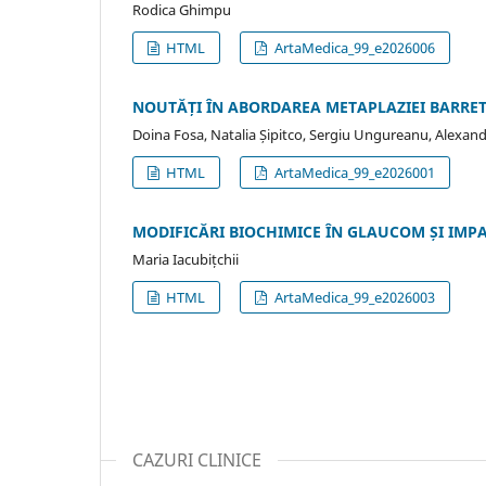
Rodica Ghimpu
HTML
ArtaMedica_99_e2026006
NOUTĂȚI ÎN ABORDAREA METAPLAZIEI BARRETT
Doina Fosa, Natalia Șipitco, Sergiu Ungureanu, Alexa
HTML
ArtaMedica_99_e2026001
MODIFICĂRI BIOCHIMICE ÎN GLAUCOM ȘI IMP
Maria Iacubițchii
HTML
ArtaMedica_99_e2026003
CAZURI CLINICE