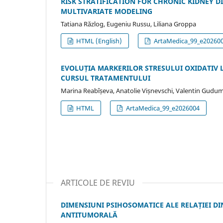
RISK STRATIFICATION FOR CHRONIC KIDNEY D
MULTIVARIATE MODELING
Tatiana Răzlog, Eugeniu Russu, Liliana Groppa
HTML (English)
ArtaMedica_99_e2026005
EVOLUȚIA MARKERILOR STRESULUI OXIDATIV 
CURSUL TRATAMENTULUI
Marina Reabîșeva, Anatolie Vișnevschi, Valentin Gudum
HTML
ArtaMedica_99_e2026004
ARTICOLE DE REVIU
DIMENSIUNI PSIHOSOMATICE ALE RELAȚIEI DI
ANTITUMORALĂ