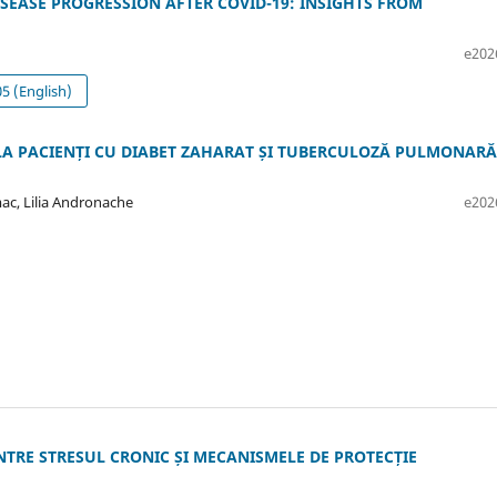
ISEASE PROGRESSION AFTER COVID-19: INSIGHTS FROM
e202
 (English)
LA PACIENȚI CU DIABET ZAHARAT ȘI TUBERCULOZĂ PULMONARĂ
ac, Lilia Andronache
e202
NTRE STRESUL CRONIC ȘI MECANISMELE DE PROTECȚIE