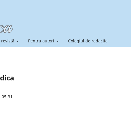
 revistă
Pentru autori
Colegiul de redacție
edica
-05-31