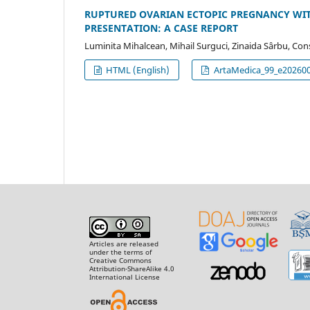
RUPTURED OVARIAN ECTOPIC PREGNANCY WIT
PRESENTATION: A CASE REPORT
Luminita Mihalcean, Mihail Surguci, Zinaida Sârbu, Con
HTML (English)
ArtaMedica_99_e2026002
Articles are released
under the terms of
Creative Commons
Attribution-ShareAlike 4.0
International License