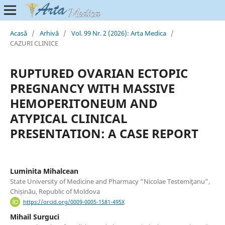
Acasă
/
Arhivă
/
Vol. 99 Nr. 2 (2026): Arta Medica
/
CAZURI CLINICE
RUPTURED OVARIAN ECTOPIC
PREGNANCY WITH MASSIVE
HEMOPERITONEUM AND
ATYPICAL CLINICAL
PRESENTATION: A CASE REPORT
Luminita Mihalcean
State University of Medicine and Pharmacy “Nicolae Testemiţanu”,
Chișinău, Republic of Moldova
https://orcid.org/0009-0005-1581-495X
Mihail Surguci