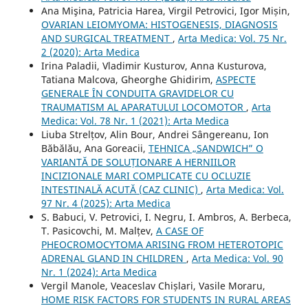
Ana Mişina, Patricia Harea, Virgil Petrovici, Igor Mișin,
OVARIAN LEIOMYOMA: HISTOGENESIS, DIAGNOSIS
AND SURGICAL TREATMENT
,
Arta Medica: Vol. 75 Nr.
2 (2020): Arta Medica
Irina Paladii, Vladimir Kusturov, Anna Kusturova,
Tatiana Malcova, Gheorghe Ghidirim,
ASPECTE
GENERALE ÎN CONDUITA GRAVIDELOR CU
TRAUMATISM AL APARATULUI LOCOMOTOR
,
Arta
Medica: Vol. 78 Nr. 1 (2021): Arta Medica
Liuba Strelțov, Alin Bour, Andrei Sângereanu, Ion
Băbălău, Ana Goreacii,
TEHNICA „SANDWICH” O
VARIANTĂ DE SOLUȚIONARE A HERNIILOR
INCIZIONALE MARI COMPLICATE CU OCLUZIE
INTESTINALĂ ACUTĂ (CAZ CLINIC)
,
Arta Medica: Vol.
97 Nr. 4 (2025): Arta Medica
S. Babuci, V. Petrovici, I. Negru, I. Ambros, A. Berbeca,
T. Pasicovchi, M. Malțev,
A CASE OF
PHEOCROMOCYTOMA ARISING FROM HETEROTOPIC
ADRENAL GLAND IN CHILDREN
,
Arta Medica: Vol. 90
Nr. 1 (2024): Arta Medica
Vergil Manole, Veaceslav Chișlari, Vasile Moraru,
HOME RISK FACTORS FOR STUDENTS IN RURAL AREAS