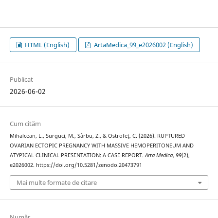
HTML (English)
ArtaMedica_99_e2026002 (English)
Publicat
2026-06-02
Cum cităm
Mihalcean, L., Surguci, M., Sârbu, Z., & Ostrofeț, C. (2026). RUPTURED
OVARIAN ECTOPIC PREGNANCY WITH MASSIVE HEMOPERITONEUM AND
ATYPICAL CLINICAL PRESENTATION: A CASE REPORT.
Arta Medica
,
99
(2),
e2026002. https://doi.org/10.5281/zenodo.20473791
Mai multe formate de citare
Număr