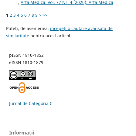
,
Arta Medica: Vol. 77 Nr. 4 (2020): Arta Medica
1
2
3
4
5
6
7
8
9
>
>>
Puteți, de asemenea,
începeți o căutare avansată de
similaritate
pentru acest articol.
pISSN 1810-1852
eISSN 1810-1879
Jurnal de Categoria C
Informații