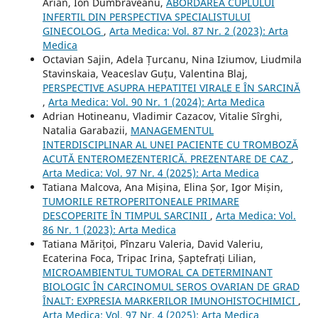
Arian, Ion Dumbraveanu,
ABORDAREA CUPLULUI
INFERTIL DIN PERSPECTIVA SPECIALISTULUI
GINECOLOG
,
Arta Medica: Vol. 87 Nr. 2 (2023): Arta
Medica
Octavian Sajin, Adela Țurcanu, Nina Iziumov, Liudmila
Stavinskaia, Veaceslav Guțu, Valentina Blaj,
PERSPECTIVE ASUPRA HEPATITEI VIRALE E ÎN SARCINĂ
,
Arta Medica: Vol. 90 Nr. 1 (2024): Arta Medica
Adrian Hotineanu, Vladimir Cazacov, Vitalie Sîrghi,
Natalia Garabazii,
MANAGEMENTUL
INTERDISCIPLINAR AL UNEI PACIENTE CU TROMBOZĂ
ACUTĂ ENTEROMEZENTERICĂ. PREZENTARE DE CAZ
,
Arta Medica: Vol. 97 Nr. 4 (2025): Arta Medica
Tatiana Malcova, Ana Mișina, Elina Șor, Igor Mișin,
TUMORILE RETROPERITONEALE PRIMARE
DESCOPERITE ÎN TIMPUL SARCINII
,
Arta Medica: Vol.
86 Nr. 1 (2023): Arta Medica
Tatiana Mărițoi, Pînzaru Valeria, David Valeriu,
Ecaterina Foca, Tripac Irina, Șaptefrați Lilian,
MICROAMBIENTUL TUMORAL CA DETERMINANT
BIOLOGIC ÎN CARCINOMUL SEROS OVARIAN DE GRAD
ÎNALT: EXPRESIA MARKERILOR IMUNOHISTOCHIMICI
,
Arta Medica: Vol. 97 Nr. 4 (2025): Arta Medica