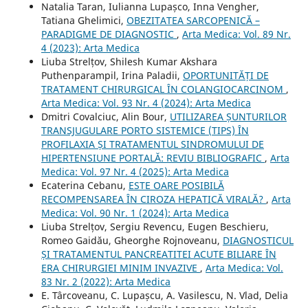
Natalia Taran, Iulianna Lupașco, Inna Vengher,
Tatiana Ghelimici,
OBEZITATEA SARCOPENICĂ –
PARADIGME DE DIAGNOSTIC
,
Arta Medica: Vol. 89 Nr.
4 (2023): Arta Medica
Liuba Strelțov, Shilesh Kumar Akshara
Puthenparampil, Irina Paladii,
OPORTUNITĂȚI DE
TRATAMENT CHIRURGICAL ÎN COLANGIOCARCINOM
,
Arta Medica: Vol. 93 Nr. 4 (2024): Arta Medica
Dmitri Covalciuc, Alin Bour,
UTILIZAREA ȘUNTURILOR
TRANSJUGULARE PORTO SISTEMICE (TIPS) ÎN
PROFILAXIA ȘI TRATAMENTUL SINDROMULUI DE
HIPERTENSIUNE PORTALĂ: REVIU BIBLIOGRAFIC
,
Arta
Medica: Vol. 97 Nr. 4 (2025): Arta Medica
Ecaterina Cebanu,
ESTE OARE POSIBILĂ
RECOMPENSAREA ÎN CIROZA HEPATICĂ VIRALĂ?
,
Arta
Medica: Vol. 90 Nr. 1 (2024): Arta Medica
Liuba Strelțov, Sergiu Revencu, Eugen Beschieru,
Romeo Gaidău, Gheorghe Rojnoveanu,
DIAGNOSTICUL
ȘI TRATAMENTUL PANCREATITEI ACUTE BILIARE ÎN
ERA CHIRURGIEI MINIM INVAZIVE
,
Arta Medica: Vol.
83 Nr. 2 (2022): Arta Medica
E. Târcoveanu, C. Lupașcu, A. Vasilescu, N. Vlad, Delia