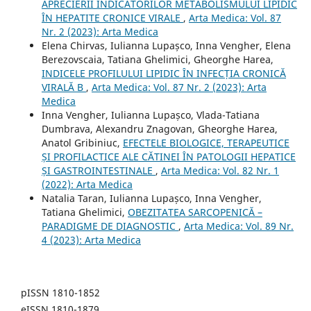
APRECIERII INDICATORILOR METABOLISMULUI LIPIDIC
ÎN HEPATITE CRONICE VIRALE
,
Arta Medica: Vol. 87
Nr. 2 (2023): Arta Medica
Elena Chirvas, Iulianna Lupașco, Inna Vengher, Elena
Berezovscaia, Tatiana Ghelimici, Gheorghe Harea,
INDICELE PROFILULUI LIPIDIC ÎN INFECȚIA CRONICĂ
VIRALĂ B
,
Arta Medica: Vol. 87 Nr. 2 (2023): Arta
Medica
Inna Vengher, Iulianna Lupașco, Vlada-Tatiana
Dumbrava, Alexandru Znagovan, Gheorghe Harea,
Anatol Gribiniuc,
EFECTELE BIOLOGICE, TERAPEUTICE
ȘI PROFILACTICE ALE CĂTINEI ÎN PATOLOGII HEPATICE
ȘI GASTROINTESTINALE
,
Arta Medica: Vol. 82 Nr. 1
(2022): Arta Medica
Natalia Taran, Iulianna Lupașco, Inna Vengher,
Tatiana Ghelimici,
OBEZITATEA SARCOPENICĂ –
PARADIGME DE DIAGNOSTIC
,
Arta Medica: Vol. 89 Nr.
4 (2023): Arta Medica
pISSN 1810-1852
eISSN 1810-1879