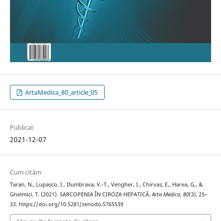
ArtaMedica_80_article_05
Publicat
2021-12-07
Cum cităm
Taran, N., Lupașco, I., Dumbrava, V.-T., Vengher, I., Chirvas, E., Harea, G., &
Ghelmici, T. (2021). SARCOPENIA ÎN CIROZA HEPATICĂ.
Arta Medica
,
80
(3), 25–
33. https://doi.org/10.5281/zenodo.5765539