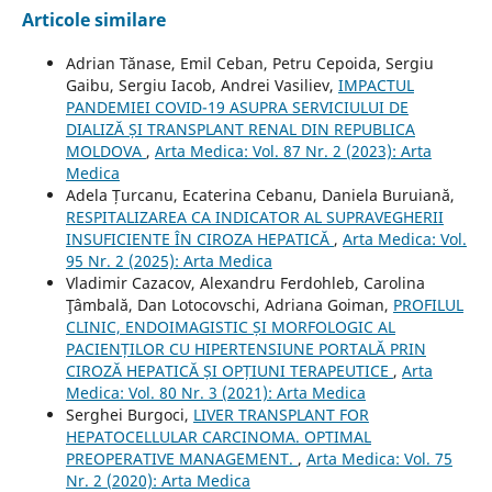
Articole similare
Adrian Tănase, Emil Ceban, Petru Cepoida, Sergiu
Gaibu, Sergiu Iacob, Andrei Vasiliev,
IMPACTUL
PANDEMIEI COVID-19 ASUPRA SERVICIULUI DE
DIALIZĂ ȘI TRANSPLANT RENAL DIN REPUBLICA
MOLDOVA
,
Arta Medica: Vol. 87 Nr. 2 (2023): Arta
Medica
Adela Țurcanu, Ecaterina Cebanu, Daniela Buruiană,
RESPITALIZAREA CA INDICATOR AL SUPRAVEGHERII
INSUFICIENTE ÎN CIROZA HEPATICĂ
,
Arta Medica: Vol.
95 Nr. 2 (2025): Arta Medica
Vladimir Cazacov, Alexandru Ferdohleb, Carolina
Ţâmbală, Dan Lotocovschi, Adriana Goiman,
PROFILUL
CLINIC, ENDOIMAGISTIC ȘI MORFOLOGIC AL
PACIENȚILOR CU HIPERTENSIUNE PORTALĂ PRIN
CIROZĂ HEPATICĂ ȘI OPȚIUNI TERAPEUTICE
,
Arta
Medica: Vol. 80 Nr. 3 (2021): Arta Medica
Serghei Burgoci,
LIVER TRANSPLANT FOR
HEPATOCELLULAR CARCINOMA. OPTIMAL
PREOPERATIVE MANAGEMENT.
,
Arta Medica: Vol. 75
Nr. 2 (2020): Arta Medica