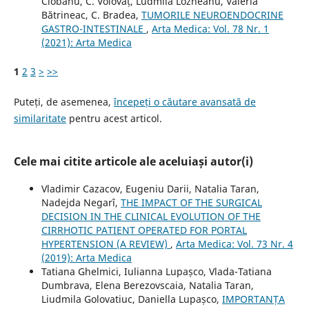
Ciobanu, C. Volovăț, Ludmila Lozneanu, Valeria
Bătrineac, C. Bradea,
TUMORILE NEUROENDOCRINE
GASTRO-INTESTINALE
,
Arta Medica: Vol. 78 Nr. 1
(2021): Arta Medica
1
2
3
>
>>
Puteți, de asemenea,
începeți o căutare avansată de
similaritate
pentru acest articol.
Cele mai citite articole ale aceluiași autor(i)
Vladimir Cazacov, Eugeniu Darii, Natalia Taran,
Nadejda Negarî,
THE IMPACT OF THE SURGICAL
DECISION IN THE CLINICAL EVOLUTION OF THE
CIRRHOTIC PATIENT OPERATED FOR PORTAL
HYPERTENSION (A REVIEW)
,
Arta Medica: Vol. 73 Nr. 4
(2019): Arta Medica
Tatiana Ghelmici, Iulianna Lupașco, Vlada-Tatiana
Dumbrava, Elena Berezovscaia, Natalia Taran,
Liudmila Golovatiuc, Daniella Lupașco,
IMPORTANȚA