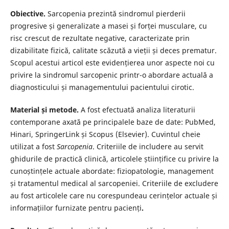
Obiective.
Sarcopenia prezintă sindromul pierderii
progresive și generalizate a masei și forței musculare, cu
risc crescut de rezultate negative, caracterizate prin
dizabilitate fizică, calitate scăzută a vieții și deces prematur.
Scopul acestui articol este evidențierea unor aspecte noi cu
privire la sindromul sarcopenic printr-o abordare actuală a
diagnosticului și managementului pacientului cirotic.
Material și metode.
A fost efectuată analiza literaturii
contemporane axată pe principalele baze de date: PubMed,
Hinari, SpringerLink și Scopus (Elsevier). Cuvintul cheie
utilizat a fost
Sarcopenia
. Criteriile de includere au servit
ghidurile de practică clinică, articolele științifice cu privire la
cunoștințele actuale abordate: fiziopatologie, management
și tratamentul medical al sarcopeniei. Criteriile de excludere
au fost articolele care nu corespundeau cerințelor actuale și
informațiilor furnizate pentru pacienți
.