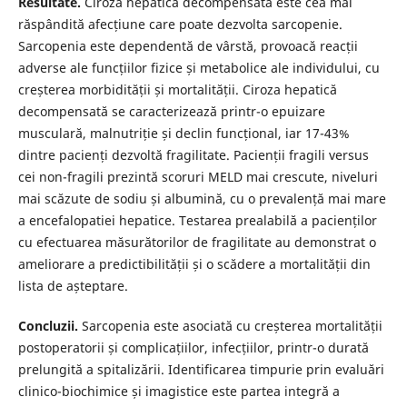
Resultate.
Ciroza hepatică decompensată este cea mai
răspândită afecțiune care poate dezvolta sarcopenie.
Sarcopenia este dependentă de vârstă, provoacă reacții
adverse ale funcțiilor fizice și metabolice ale individului, cu
creșterea morbidității și mortalității. Ciroza hepatică
decompensată se caracterizează printr-o epuizare
musculară, malnutriție și declin funcțional, iar 17-43%
dintre pacienți dezvoltă fragilitate. Pacienții fragili versus
cei non-fragili prezintă scoruri MELD mai crescute, niveluri
mai scăzute de sodiu și albumină, cu o prevalență mai mare
a encefalopatiei hepatice. Testarea prealabilă a pacienților
cu efectuarea măsurătorilor de fragilitate au demonstrat o
ameliorare a predictibilității și o scădere a mortalității din
lista de așteptare.
Concluzii.
Sarcopenia este asociată cu creșterea mortalității
postoperatorii și complicațiilor, infecțiilor, printr-o durată
prelungită a spitalizării. Identificarea timpurie prin evaluări
clinico-biochimice și imagistice este partea integră a