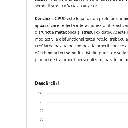
semnalizare LXR/RXR și FXR/RXR.
Concluzii.
GPUD este legat de un profil biochim
apoasă, care reflectă interacțiunea dintre activ
disfuncția metabolică și stresul oxidativ. Aceste 
mod activ la disfuncționalitatea rețelei trabecular
Profilarea bazată pe compoziția umorii apoase ar
găsi biomarkeri semnificativi din punct de vedere
planuri de tratament personalizate, bazate pe 
Descărcări