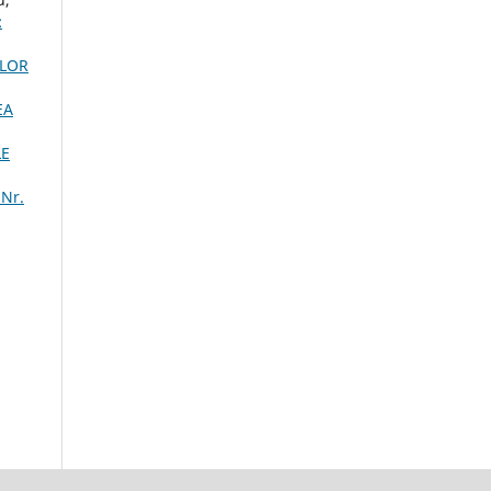
:
ILOR
EA
LE
 Nr.