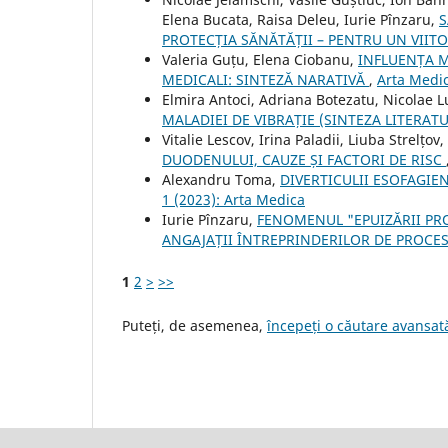
Elena Bucata, Raisa Deleu, Iurie Pînzaru,
S
PROTECȚIA SĂNĂTĂȚII – PENTRU UN VIIT
Valeria Guțu, Elena Ciobanu,
INFLUENȚA M
MEDICALI: SINTEZĂ NARATIVĂ
,
Arta Medic
Elmira Antoci, Adriana Botezatu, Nicolae 
MALADIEI DE VIBRAȚIE (SINTEZA LITERATU
Vitalie Lescov, Irina Paladii, Liuba Strelțo
DUODENULUI, CAUZE ȘI FACTORI DE RISC
Alexandru Toma,
DIVERTICULII ESOFAGIEN
1 (2023): Arta Medica
Iurie Pînzaru,
FENOMENUL "EPUIZĂRII PRO
ANGAJAȚII ÎNTREPRINDERILOR DE PROCE
1
2
>
>>
Puteți, de asemenea,
începeți o căutare avansată