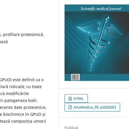
 profilare proteomică,
oasă
PUD) este definit ca o
ară ridicată; cu toate
că modificările
HTML
în patogeneza bolii.
recente date proteomice,
ArtaMedica_99_e2026003
e biochimice în GPUD și
ctează compoziția umorii
Publicat