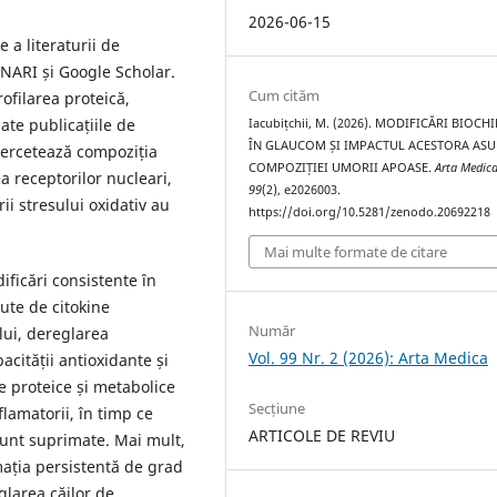
2026-06-15
e a literaturii de
INARI și Google Scholar.
Cum cităm
rofilarea proteică,
ate publicațiile de
Iacubițchii, M. (2026). MODIFICĂRI BIOCH
ÎN GLAUCOM ȘI IMPACTUL ACESTORA AS
 cercetează compoziția
COMPOZIȚIEI UMORII APOASE.
Arta Medic
 receptorilor nucleari,
99
(2), e2026003.
ii stresului oxidativ au
https://doi.org/10.5281/zenodo.20692218
Mai multe formate de citare
ficări consistente în
ute de citokine
Număr
ui, dereglarea
Vol. 99 Nr. 2 (2026): Arta Medica
acității antioxidante și
le proteice și metabolice
Secțiune
lamatorii, în timp ce
ARTICOLE DE REVIU
 sunt suprimate. Mai mult,
mația persistentă de grad
glarea căilor de