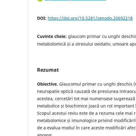
DOI:
https://doi.org/10.5281/zenodo.20692218
Cuvinte cheie:
glaucom primar cu unghi deschis,
metabolomică și a stresului oxidativ, umoare ap
Rezumat
Obiective.
Glaucomul primar cu unghi deschis (G
neuropatie optică cauzată de presiunea intraocul
acestea, cercetări tot mai numeroase sugerează 
metabolice și biochimice joacă un rol important 
Scopul acestui reviu este de a rezuma cele mai 
metabolomice și imunologice privind modificăril
de a evalua modul în care aceste modificări afe
apoase.