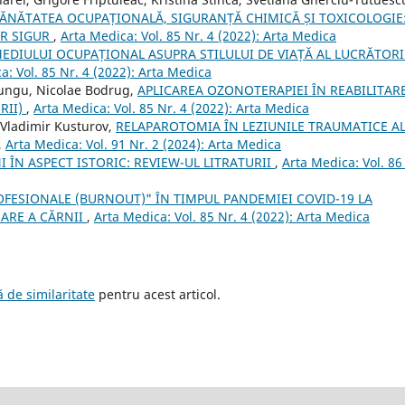
ĂNĂTATEA OCUPAȚIONALĂ, SIGURANȚĂ CHIMICĂ ȘI TOXICOLOGIE
OR SIGUR
,
Arta Medica: Vol. 85 Nr. 4 (2022): Arta Medica
EDIULUI OCUPAȚIONAL ASUPRA STILULUI DE VIAȚĂ AL LUCRĂTOR
a: Vol. 85 Nr. 4 (2022): Arta Medica
Lungu, Nicolae Bodrug,
APLICAREA OZONOTERAPIEI ÎN REABILITAR
RII)
,
Arta Medica: Vol. 85 Nr. 4 (2022): Arta Medica
v, Vladimir Kusturov,
RELAPAROTOMIA ÎN LEZIUNILE TRAUMATICE A
,
Arta Medica: Vol. 91 Nr. 2 (2024): Arta Medica
I ÎN ASPECT ISTORIC: REVIEW-UL LITRATURII
,
Arta Medica: Vol. 86
FESIONALE (BURNOUT)" ÎN TIMPUL PANDEMIEI COVID-19 LA
SARE A CĂRNII
,
Arta Medica: Vol. 85 Nr. 4 (2022): Arta Medica
 de similaritate
pentru acest articol.