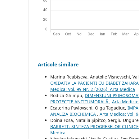
Articole similare
Marina Reabîșeva, Anatolie Vișnevschi, V
OXIDATIV LA PACIENȚI CU DIABET ZAHA
Medica: Vol. 99 Nr. 2 (2026): Arta Medica
Rodica Ghimpu,
DIMENSIUNI PSIHOSOMATI
PROTECȚIE ANTITUMORALĂ
,
Arta Medica: 
Ecaterina Pavlovschi, Olga Tagadiuc,
IMPA
ANALIZĂ BIOCHIMICĂ
,
Arta Medica: Vol. 9
Doina Fosa, Natalia Șipitco, Sergiu Ungu
BARRETT: SINTEZA PROGRESELOR CLINICE
Medica
Nicolae Jelamschi, Vasile Guștiuc, Ion Bahn