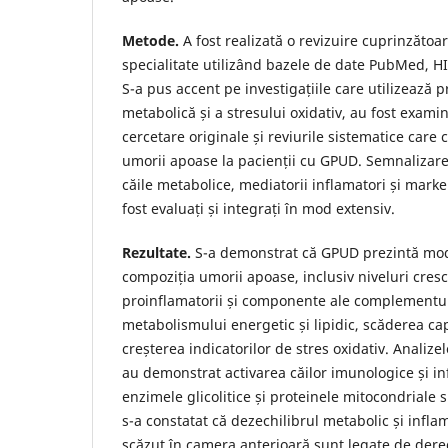
Metode.
A fost realizată o revizuire cuprinzătoar
specialitate utilizând bazele de date PubMed, H
S-a pus accent pe investigațiile care utilizează p
metabolică și a stresului oxidativ, au fost examin
cercetare originale și reviurile sistematice care
umorii apoase la pacienții cu GPUD. Semnalizarea
căile metabolice, mediatorii inflamatori și marker
fost evaluați și integrați în mod extensiv.
Rezultate.
S-a demonstrat că GPUD prezintă modi
compoziția umorii apoase, inclusiv niveluri cresc
proinflamatorii și componente ale complementul
metabolismului energetic și lipidic, scăderea cap
creșterea indicatorilor de stres oxidativ. Analize
au demonstrat activarea căilor imunologice și inf
enzimele glicolitice și proteinele mitocondriale
s-a constatat că dezechilibrul metabolic și infla
scăzut în camera anterioară sunt legate de dere