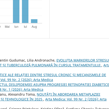
alentin Gudumac, Lilia Andronache,
EVOLUȚIA MARKERILOR STRESU
RAT ȘI TUBERCULOZĂ PULMONARĂ ÎN CURSUL TRATAMENTULUI
,
Art
CE ALE RELAȚIEI DINTRE STRESUL CRONIC ȘI MECANISMELE DE
Vol. 99 Nr. 2 (2026): Arta Medica
CTUL DISLIPIDEMIEI ASUPRA PROGRESIEI RETINOPATIEI DIABETICE
8 Nr. 1 (2026): Arta Medica
reanu, Alexandru Toma,
NOUTĂȚI ÎN ABORDAREA METAPLAZIEI
 ȘI TEHNOLOGICE ÎN 2025
,
Arta Medica: Vol. 99 Nr. 2 (2026): Arta
arel, Grigore Friptuleac, Kristina Stîncă, Svetlana Gherciu-Tutuesc