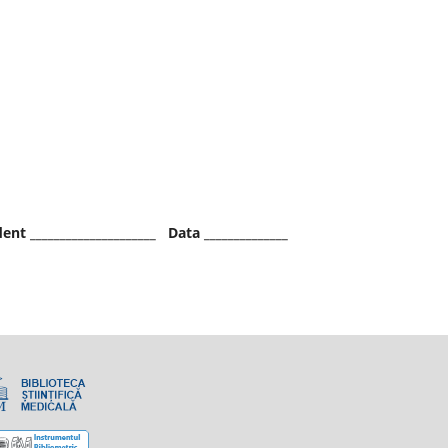
dent
_____________________
Data
______________