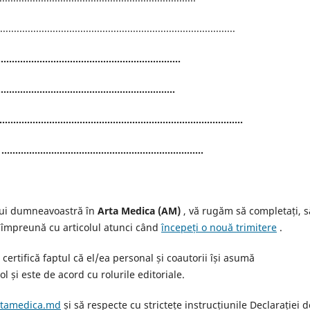
.....................................................................................
...............................................................
...........................................................
.......................................................................
.........................................................
ului dumneavoastră în
Arta Medica
(AM)
, vă rugăm să completați, s
ar împreună cu articolul atunci când
începeți o nouă trimitere
.
ertifică faptul că el/ea personal și coautorii își asumă
l și este de acord cu rolurile editoriale.
tamedica.md
și să respecte cu strictețe instrucțiunile Declarației d