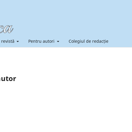
 revistă
Pentru autori
Colegiul de redacție
autor
............................................................