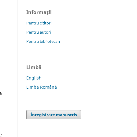
Informații
Pentru cititori
Pentru autori
Pentru bibliotecari
Limbă
English
Limba Română
ă
Înregistrare manuscris
e