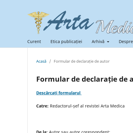
Curent
Etica publicației
Arhivă
Despre
Acasă
/
Formular de declarație de autor
Formular de declarație de 
Descărcați formularul
Catre:
Redactorul-șef al revistei Arta Medica
De la:
Autor sau autor corespondent: .............................