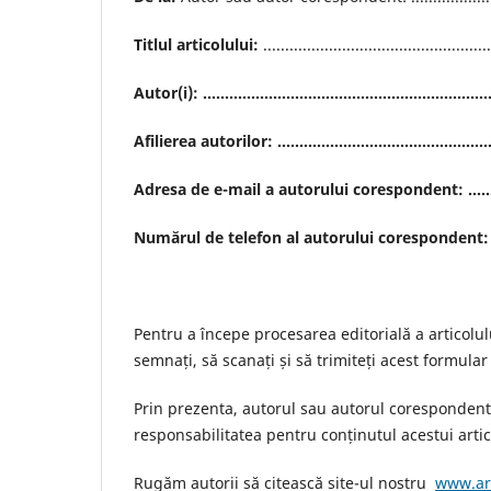
Titlul articolului:
....................................................
Autor(i): ....................................................................
Afilierea autorilor: .....................................................
Adresa de e-mail a autorului corespondent: ......................
Numărul de telefon al autorului corespondent: ................
Pentru a începe procesarea editorială a articol
semnați, să scanați și să trimiteți acest formul
Prin prezenta, autorul sau autorul corespondent c
responsabilitatea pentru conținutul acestui artico
Rugăm autorii să citească site-ul nostru
www.ar