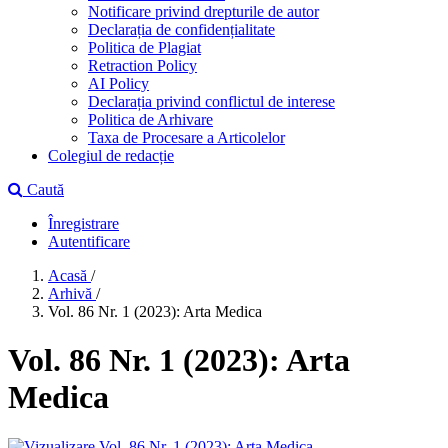
Notificare privind drepturile de autor
Declarația de confidențialitate
Politica de Plagiat
Retraction Policy
AI Policy
Declarația privind conflictul de interese
Politica de Arhivare
Taxa de Procesare a Articolelor
Colegiul de redacție
Caută
Înregistrare
Autentificare
Acasă
/
Arhivă
/
Vol. 86 Nr. 1 (2023): Arta Medica
Vol. 86 Nr. 1 (2023): Arta
Medica