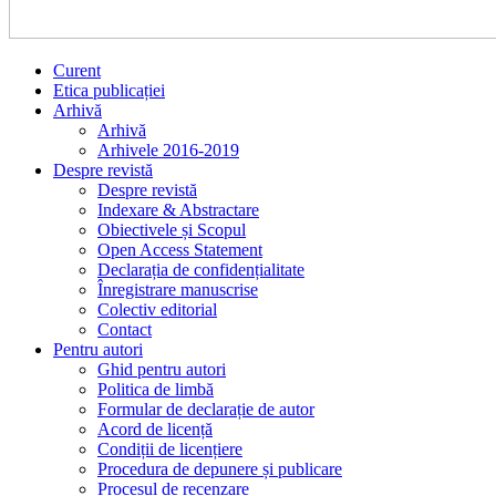
Curent
Etica publicației
Arhivă
Arhivă
Arhivele 2016-2019
Despre revistă
Despre revistă
Indexare & Abstractare
Obiectivele și Scopul
Open Access Statement
Declarația de confidențialitate
Înregistrare manuscrise
Colectiv editorial
Contact
Pentru autori
Ghid pentru autori
Politica de limbă
Formular de declarație de autor
Acord de licență
Condiții de licențiere
Procedura de depunere și publicare
Procesul de recenzare