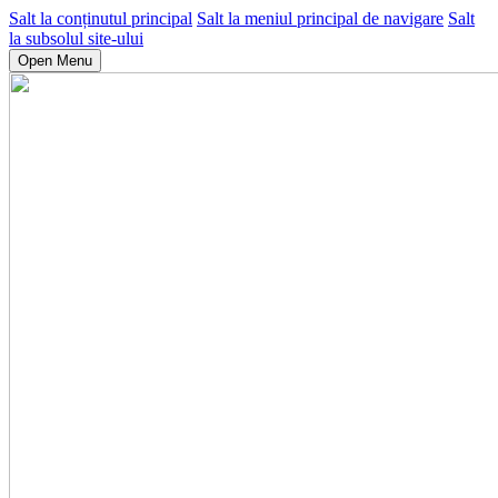
Salt la conținutul principal
Salt la meniul principal de navigare
Salt
la subsolul site-ului
Open Menu