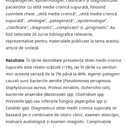
etiopatogeniei, epidemiologiei, clasificării și diagnosticului
pacienților cu otită medie cronică supurată, folosind
cuvintele cheie: „otită medie cronică”, „otită medie cronică
supurată”, „etiologie”, „patogeneză”, „epidemiologie”,
„clasificare”, „diagnostic”, „complicații” și „prognostic”. Au
fost selectate 26 surse bibliografice relevante,
reprezentative pentru materialele publicate la tema acestui
articol de sinteză.
Rezultate
. În țările dezvoltate prevalența otitei medii cronice
supurate este relativ scăzută (<1%), iar în țările cu venituri
mici aceasta variază de la 7% până la 46%. Agenții patogeni
cauzali sunt bacteriile aerobe (
Pseudomonas aeruginosa,
Staphylococcus aureus, Proteus mirabilis, Escherichia coli
),
bacteriile anaerobe (
Bacteroides spp, Clostridium spp,
Prevotella spp
) sau infecțiile fungice (
Aspergillus spp
și
Candida spp
). Diagnosticul otitei medii cronice supurate se
bazează pe o combinație de istoric clinic, examen otoscopic,
evaluare audiologică și examen imagistic. Complicațiile