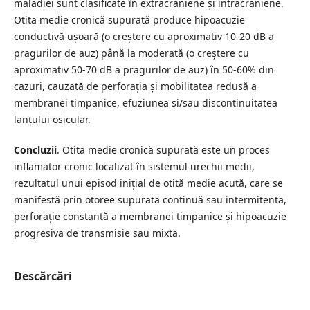
maladiei sunt clasificate în extracraniene și intracraniene.
Otita medie cronică supurată produce hipoacuzie
conductivă ușoară (o creștere cu aproximativ 10-20 dB a
pragurilor de auz) până la moderată (o creștere cu
aproximativ 50-70 dB a pragurilor de auz) în 50-60% din
cazuri, cauzată de perforația și mobilitatea redusă a
membranei timpanice, efuziunea și/sau discontinuitatea
lanțului osicular.
Concluzii
. Otita medie cronică supurată este un proces
inflamator cronic localizat în sistemul urechii medii,
rezultatul unui episod inițial de otită medie acută, care se
manifestă prin otoree supurată continuă sau intermitentă,
perforație constantă a membranei timpanice şi hipoacuzie
progresivă de transmisie sau mixtă.
Descărcări