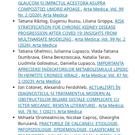
GLAUCOM ȘI IMPACTUL ACESTORA ASUPRA
COMPOZIȚIEI UMORII APOASE
,
Arta Medica: Vol. 99
Nr. 2 (2026): Arta Medica
Tatiana Răzlog, Eugeniu Russu, Liliana Groppa,
RISK
STRATIFICATION FOR CHRONIC KIDNEY DISEASE
PROGRESSION AFTER COVID-19: INSIGHTS FROM
MULTIVARIATE MODELING
,
Arta Medica: Vol. 99 Nr. 2
(2026): Arta Medica
Tatiana Ghelmici, Iulianna Lupașco, Vlada-Tatiana
Dumbrava, Elena Berezovscaia, Natalia Taran,
Liudmila Golovatiuc, Daniella Lupașco,
IMPORTANȚA
APRECIERII INDICATORILOR METABOLISMULUI LIPIDIC
ÎN HEPATITE CRONICE VIRALE
,
Arta Medica: Vol. 87 Nr.
2 (2023): Arta Medica
Ion Cotoneț, Alexandru Ferdohleb,
ACTUALITĂȚI ÎN
DIAGNOSTICUL ȘI TRATAMENTUL MODERN AL
OBSTRUCȚIILOR BILIARE DISTALE COMPLICATE CU
ICTER MECANIC. REVISTA LITERATURII
,
Arta Medica:
Vol. 78 Nr. 1 (2021): Arta Medica
Mihaela Sîromeatnicov, Nicolae Caproș, Gheorghe
Buruiană,
FRACTURILE DE CALCANEU: ETIOLOGIE,
PATOFIZIOLOGIE, EPIDEMIOLOGIE, CLASIFICARE ȘI