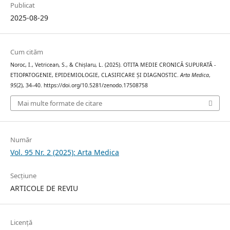
Publicat
2025-08-29
Cum cităm
Noroc, I., Vetricean, S., & Chișlaru, L. (2025). OTITA MEDIE CRONICĂ SUPURATĂ -
ETIOPATOGENIE, EPIDEMIOLOGIE, CLASIFICARE ȘI DIAGNOSTIC.
Arta Medica
,
95
(2), 34–40. https://doi.org/10.5281/zenodo.17508758
Mai multe formate de citare
Număr
Vol. 95 Nr. 2 (2025): Arta Medica
Secțiune
ARTICOLE DE REVIU
Licență