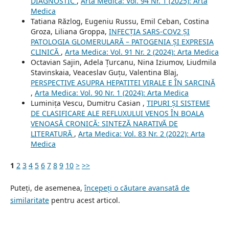
DIAGNOSTIC
,
Arta Medica: Vol. 94 Nr. 1 (2025): Arta
Medica
Tatiana Răzlog, Eugeniu Russu, Emil Ceban, Costina
Groza, Liliana Groppa,
INFECȚIA SARS-COV2 ȘI
PATOLOGIA GLOMERULARĂ – PATOGENIA ȘI EXPRESIA
CLINICĂ
,
Arta Medica: Vol. 91 Nr. 2 (2024): Arta Medica
Octavian Sajin, Adela Țurcanu, Nina Iziumov, Liudmila
Stavinskaia, Veaceslav Guțu, Valentina Blaj,
PERSPECTIVE ASUPRA HEPATITEI VIRALE E ÎN SARCINĂ
,
Arta Medica: Vol. 90 Nr. 1 (2024): Arta Medica
Luminița Vescu, Dumitru Casian ,
TIPURI ȘI SISTEME
DE CLASIFICARE ALE REFLUXULUI VENOS ÎN BOALA
VENOASĂ CRONICĂ: SINTEZĂ NARATIVĂ DE
LITERATURĂ
,
Arta Medica: Vol. 83 Nr. 2 (2022): Arta
Medica
1
2
3
4
5
6
7
8
9
10
>
>>
Puteți, de asemenea,
începeți o căutare avansată de
similaritate
pentru acest articol.