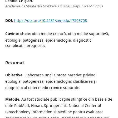
Leonid Chișlaru
Academia de Științe din Moldova, Chişinău, Republica Moldova
DOI:
https://doi.org/10.5281/zenodo.17508758
Cuvinte cheie:
otita medie cronică, otita medie supurativă,
etiologie, patogeneză, epidemiologie, diagnostic,
complicații, prognostic
Rezumat
Obiective
. Elaborarea unei sinteze narative privind
etiologia, patogeneza, epidemiologia, clasificarea și
diagnosticul otitei medii cronice supurate.
Metode
. Au fost studiate publicațiile științifice din bazele de
date PubMed, Hinari, SpringerLink, National Center of
Biotechnology Information și Medline pentru evaluarea