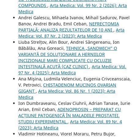
COMPOUNDS
,
Arta Medica: Vol. 99 Nr. 2 (2026): Arta
Medica
Andrei Galescu, Mihaela Ivanov, Mihail Șadurov, Pavel
Banov, Andrei Bradu, Emil Ceban,
NEFRECTOMIA
PARȚIALĂ: ANALIZA REZULTATELOR DE 10 ANI
,
Arta
Medica: Vol. 87 Nr. 2 (2023): Arta Medica
Liuba Strelțov, Alin Bour, Andrei Sângereanu, Ion
Băbălău, Ana Goreacii,
TEHNICA „SANDWICH” O
VARIANTĂ DE SOLUȚIONARE A HERNIILOR
INCIZIONALE MARI COMPLICATE CU OCLUZIE
INTESTINALĂ ACUTĂ (CAZ CLINIC)
,
Arta Medica: Vol.
97 Nr. 4 (2025): Arta Medica
Ana Mişina, Ludmila Velenciuc, Eugenia Crivceanscaia,
V. Petrovici,
CHISTADENOM MUCINOS OVARIAN
GIGANT
,
Arta Medica: Vol. 86 Nr. 1 (2023): Arta
Medica
Ion Dumbraveanu, Ceslav Ciuhrii, Adrian Tanase, Iurie
Arian, Emil Ceban,
ADENOPROSIN – PREPARAT CU
ACȚIUNE PATOGENICĂ ÎN MALADIILE PROSTATEI.
STUDIU EXPERIMENTAL
,
Arta Medica: Vol. 89 Nr. 4
(2023): Arta Medica
Vladimir Hotineanu, Viorel Moraru, Petru Bujor,