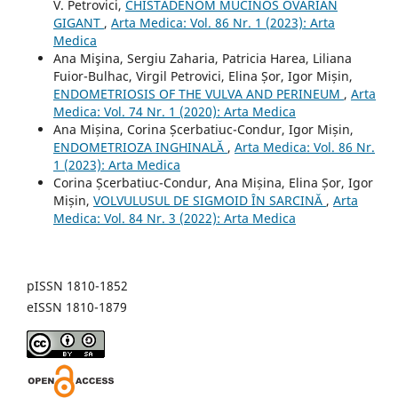
V. Petrovici,
CHISTADENOM MUCINOS OVARIAN
GIGANT
,
Arta Medica: Vol. 86 Nr. 1 (2023): Arta
Medica
Ana Mişina, Sergiu Zaharia, Patricia Harea, Liliana
Fuior-Bulhac, Virgil Petrovici, Elina Șor, Igor Mișin,
ENDOMETRIOSIS OF THE VULVA AND PERINEUM
,
Arta
Medica: Vol. 74 Nr. 1 (2020): Arta Medica
Ana Mișina, Corina Șcerbatiuc-Condur, Igor Mișin,
ENDOMETRIOZA INGHINALĂ
,
Arta Medica: Vol. 86 Nr.
1 (2023): Arta Medica
Corina Șcerbatiuc-Condur, Ana Mișina, Elina Șor, Igor
Mișin,
VOLVULUSUL DE SIGMOID ÎN SARCINĂ
,
Arta
Medica: Vol. 84 Nr. 3 (2022): Arta Medica
pISSN 1810-1852
eISSN 1810-1879