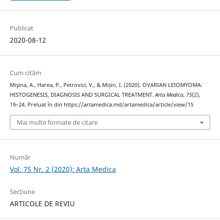
Publicat
2020-08-12
Cum cităm
Mişina, A., Harea, P., Petrovici, V., & Mișin, I. (2020). OVARIAN LEIOMYOMA:
HISTOGENESIS, DIAGNOSIS AND SURGICAL TREATMENT.
Arta Medica
,
75
(2),
19–24. Preluat în din https://artamedica.md/artamedica/article/view/15
Mai multe formate de citare
Număr
Vol. 75 Nr. 2 (2020): Arta Medica
Secțiune
ARTICOLE DE REVIU