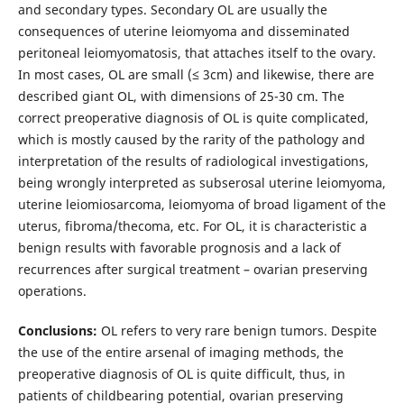
and secondary types. Secondary OL are usually the
consequences of uterine leiomyoma and disseminated
peritoneal leiomyomatosis, that attaches itself to the ovary.
In most cases, OL are small (≤ 3cm) and likewise, there are
described giant OL, with dimensions of 25-30 cm. The
correct preoperative diagnosis of OL is quite complicated,
which is mostly caused by the rarity of the pathology and
interpretation of the results of radiological investigations,
being wrongly interpreted as subserosal uterine leiomyoma,
uterine leiomiosarcoma, leiomyoma of broad ligament of the
uterus, fibroma/thecoma, etc. For OL, it is characteristic a
benign results with favorable prognosis and a lack of
recurrences after surgical treatment – ovarian preserving
operations.
Conclusions:
OL refers to very rare benign tumors. Despite
the use of the entire arsenal of imaging methods, the
preoperative diagnosis of OL is quite difficult, thus, in
patients of childbearing potential, ovarian preserving