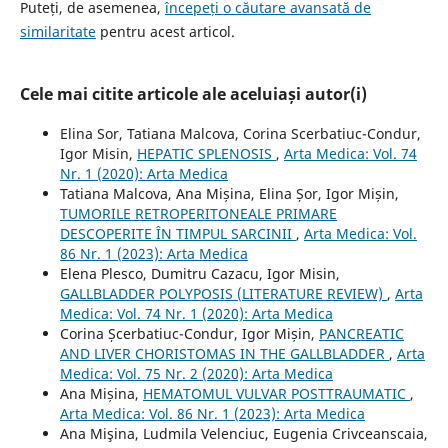
Puteți, de asemenea,
începeți o căutare avansată de
similaritate
pentru acest articol.
Cele mai citite articole ale aceluiași autor(i)
Elina Sor, Tatiana Malcova, Corina Scerbatiuc-Condur,
Igor Misin,
HEPATIC SPLENOSIS
,
Arta Medica: Vol. 74
Nr. 1 (2020): Arta Medica
Tatiana Malcova, Ana Mișina, Elina Șor, Igor Mișin,
TUMORILE RETROPERITONEALE PRIMARE
DESCOPERITE ÎN TIMPUL SARCINII
,
Arta Medica: Vol.
86 Nr. 1 (2023): Arta Medica
Elena Plesco, Dumitru Cazacu, Igor Misin,
GALLBLADDER POLYPOSIS (LITERATURE REVIEW)
,
Arta
Medica: Vol. 74 Nr. 1 (2020): Arta Medica
Corina Șcerbatiuc-Condur, Igor Mișin,
PANCREATIC
AND LIVER CHORISTOMAS IN THE GALLBLADDER
,
Arta
Medica: Vol. 75 Nr. 2 (2020): Arta Medica
Ana Mișina,
HEMATOMUL VULVAR POSTTRAUMATIC
,
Arta Medica: Vol. 86 Nr. 1 (2023): Arta Medica
Ana Mişina, Ludmila Velenciuc, Eugenia Crivceanscaia,