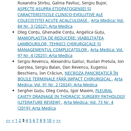
Ruxandra Știrbu, Galina Pavliuc, Sergiu Bujor,
ASPECTE ASUPRA ETIOPATOGENIEI ȘI
CARACTERISTICILE CLINICO-EVOLUTIVE ALE
COLECISTITEI ACUTE ACALCULOASE
,
Arta Medica: Vol.
84 Nr. 3 (2022): Arta Medica
Oleg Conțu, Ghenadie Conțu, Angelica Guțu,
MAMOPLASTIA DE REDUCERE: VIABILITATEA
LAMBOURILOR, TEHNICI CHIRURGICALE ȘI
MANAGEMENTUL COMPLICAȚIILOR
,
Arta Medica: Vol.
97 Nr. 4 (2025): Arta Medica
Sergiu Revencu, Alexandru Gaitur, Ruslan Pretula, Ion
Garștea, Sergiu Balan, Dan Revencu, Eugeniu
Beschieru, Ion Crăciun,
NECROZA PANCREATICĂ ÎN
BOLILE TERMINALE FĂRĂ IMPACT CHIRURGICAL
,
Arta
Medica: Vol. 91 Nr. 2 (2024): Arta Medica
Serghei Guțu, Oleg Conțu, Igor Maxim,
PLEURAL
CAVITY DRAINAGE IN THORACIC SURGERY PATHOLOGY
(LITERATURE REVIEW)
,
Arta Medica: Vol. 73 Nr. 4
(2019): Arta Medica
<<
<
1
2
3
4
5
6
7
8
9
10
>
>>