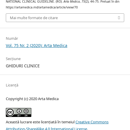
NATIONAL CLINICAL GUIDELINE. (RO).
Arta Medica
,
75
(2), 44–75. Preluat în din
https://artamedica.md/artamedica/article/view/70
Mai multe formate de citare
Număr
Vol. 75 Nr. 2 (2020): Arta Medica
Secțiune
GHIDURI CLINICE
Licență
Copyright (c) 2020 Arta Medica
Această lucrare este licențiată în temeiul
Creative Commons
Attribution-ShareAlike 4.0 International License
.