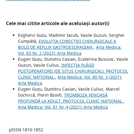
Cele mai citite articole ale aceluiași autor(i)
Evghenii Guţu, Vladimir Iacub, Vasile Guzun, Serghei
Cumpătă,
EVOLUȚIA CORECȚIEI CHIRURGICALE A
BOLII DE REFLUX GASTROESOFAGIAN
,
Arta Medica:
Vol. 83 Nr. 2 (2022): Arta Medica
Eugen Guţu, Dumitru Casian, Ecaterina Busuioc, Vasile
Guzun, Vasile Culiuc,
INFECȚIA PLĂGII
POSTOPERATORII (DE SITUS CHIRURGICAL). PROTOCOL
CLINIC NAŢIONAL
,
Arta Medica: Vol. 80 Nr. 3 (2021):
Arta Medica
Eugen Guţu, Dumitru Casian, Vasile Culiuc, Marcel
Sochircă, Florin Bzovîi,
TROMBOZA VENOASĂ
PROFUNDĂ LA ADULT. PROTOCOL CLINIC NAȚIONAL
,
Arta Medica: Vol. 81 Nr. 4 (2021): Arta Medica
pISSN 1810-1852