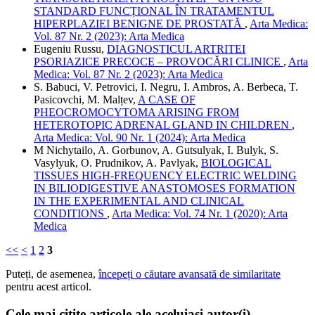
STANDARD FUNCȚIONAL ÎN TRATAMENTUL
HIPERPLAZIEI BENIGNE DE PROSTATĂ
,
Arta Medica:
Vol. 87 Nr. 2 (2023): Arta Medica
Eugeniu Russu,
DIAGNOSTICUL ARTRITEI
PSORIAZICE PRECOCE – PROVOCĂRI CLINICE
,
Arta
Medica: Vol. 87 Nr. 2 (2023): Arta Medica
S. Babuci, V. Petrovici, I. Negru, I. Ambros, A. Berbeca, T.
Pasicovchi, M. Malțev,
A CASE OF
PHEOCROMOCYTOMA ARISING FROM
HETEROTOPIC ADRENAL GLAND IN CHILDREN
,
Arta Medica: Vol. 90 Nr. 1 (2024): Arta Medica
M Nichytailo, A. Gorbunov, A. Gutsulyak, I. Bulyk, S.
Vasylyuk, O. Prudnikov, A. Pavlyak,
BIOLOGICAL
TISSUES HIGH-FREQUENCY ELECTRIC WELDING
IN BILIODIGESTIVE ANASTOMOSES FORMATION
IN THE EXPERIMENTAL AND CLINICAL
CONDITIONS
,
Arta Medica: Vol. 74 Nr. 1 (2020): Arta
Medica
<<
<
1
2
3
Puteți, de asemenea,
începeți o căutare avansată de similaritate
pentru acest articol.
Cele mai citite articole ale aceluiași autor(i)