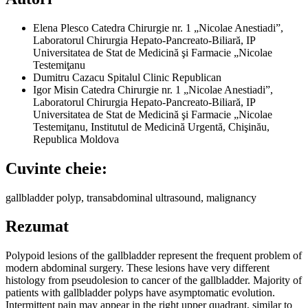
Elena Plesco
Catedra Chirurgie nr. 1 „Nicolae Anestiadi”,
Laboratorul Chirurgia Hepato-Pancreato-Biliară, IP
Universitatea de Stat de Medicină şi Farmacie „Nicolae
Testemiţanu
Dumitru Cazacu
Spitalul Clinic Republican
Igor Misin
Catedra Chirurgie nr. 1 „Nicolae Anestiadi”,
Laboratorul Chirurgia Hepato-Pancreato-Biliară, IP
Universitatea de Stat de Medicină şi Farmacie „Nicolae
Testemiţanu, Institutul de Medicină Urgentă, Chişinău,
Republica Moldova
Cuvinte cheie:
gallbladder polyp, transabdominal ultrasound, malignancy
Rezumat
Polypoid lesions of the gallbladder represent the frequent problem of
modern abdominal surgery. These lesions have very different
histology from pseudolesion to cancer of the gallbladder. Majority of
patients with gallbladder polyps have asymptomatic evolution.
Intermittent pain may appear in the right upper quadrant, similar to