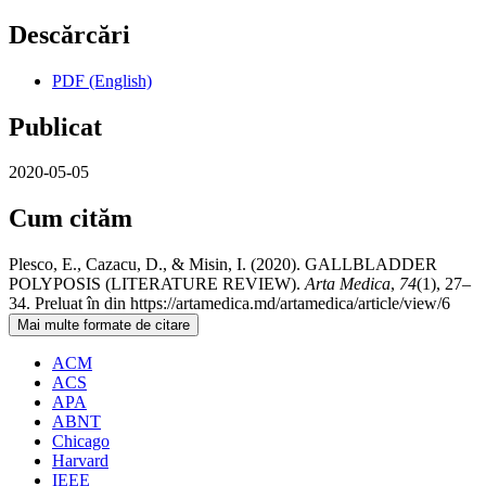
Descărcări
PDF (English)
Publicat
2020-05-05
Cum cităm
Plesco, E., Cazacu, D., & Misin, I. (2020). GALLBLADDER
POLYPOSIS (LITERATURE REVIEW).
Arta Medica
,
74
(1), 27–
34. Preluat în din https://artamedica.md/artamedica/article/view/6
Mai multe formate de citare
ACM
ACS
APA
ABNT
Chicago
Harvard
IEEE