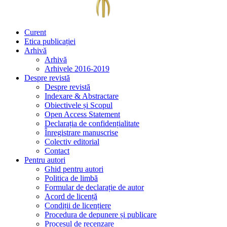
Curent
Etica publicației
Arhivă
Arhivă
Arhivele 2016-2019
Despre revistă
Despre revistă
Indexare & Abstractare
Obiectivele și Scopul
Open Access Statement
Declarația de confidențialitate
Înregistrare manuscrise
Colectiv editorial
Contact
Pentru autori
Ghid pentru autori
Politica de limbă
Formular de declarație de autor
Acord de licență
Condiții de licențiere
Procedura de depunere și publicare
Procesul de recenzare