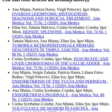
Ana Mişina, Patricia Harea, Virgil Petrovici, Igor Mișin,
OVARIAN LEIOMYOMA: HISTOGENESIS,
DIAGNOSIS AND SURGICAL TREATMENT
,
Arta
Medica: Vol. 75 Nr. 2 (2020): Arta Medica
Elina Sor, Tatiana Malcova, Corina Scerbatiuc-Condur, Igor
Misin,
HEPATIC SPLENOSIS
,
Arta Medica: Vol. 74 Nr. 1
(2020): Arta Medica
Tatiana Malcova, Ana Mișina, Elina Șor, Igor Mișin,
TUMORILE RETROPERITONEALE PRIMARE
DESCOPERITE ÎN TIMPUL SARCINII
,
Arta Medica: Vol.
86 Nr. 1 (2023): Arta Medica
Corina Șcerbatiuc-Condur, Igor Mișin,
PANCREATIC AND
LIVER CHORISTOMAS IN THE GALLBLADDER
,
Arta
Medica: Vol. 75 Nr. 2 (2020): Arta Medica
Ana Mişina, Sergiu Zaharia, Patricia Harea, Liliana Fuior-
Bulhac, Virgil Petrovici, Elina Șor, Igor Mișin,
ENDOMETRIOSIS OF THE VULVA AND PERINEUM
,
Arta Medica: Vol. 74 Nr. 1 (2020): Arta Medica
Ana Mișina, Corina Șcerbatiuc-Condur, Igor Mișin,
ENDOMETRIOZA INGHINALĂ
,
Arta Medica: Vol. 86
Nr. 1 (2023): Arta Medica
Corina Șcerbatiuc-Condur, Ana Mișina, Elina Șor, Igor Mișin,
VOLVULUSUL DE SIGMOID ÎN SARCINĂ
,
Arta