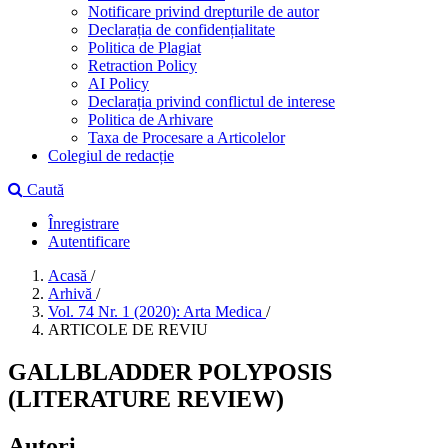
Notificare privind drepturile de autor
Declarația de confidențialitate
Politica de Plagiat
Retraction Policy
AI Policy
Declarația privind conflictul de interese
Politica de Arhivare
Taxa de Procesare a Articolelor
Colegiul de redacție
Caută
Înregistrare
Autentificare
Acasă
/
Arhivă
/
Vol. 74 Nr. 1 (2020): Arta Medica
/
ARTICOLE DE REVIU
GALLBLADDER POLYPOSIS
(LITERATURE REVIEW)
Autori