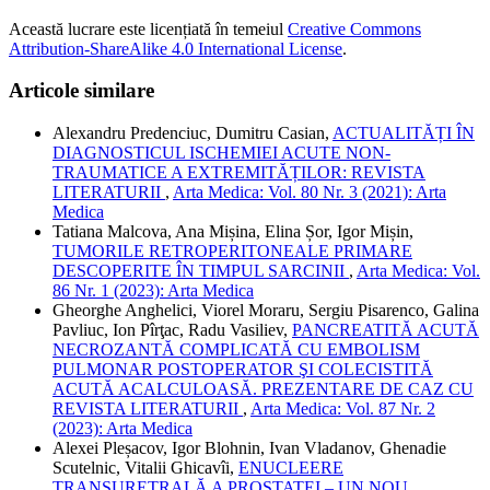
Această lucrare este licențiată în temeiul
Creative Commons
Attribution-ShareAlike 4.0 International License
.
Articole similare
Alexandru Predenciuc, Dumitru Casian,
ACTUALITĂȚI ÎN
DIAGNOSTICUL ISCHEMIEI ACUTE NON-
TRAUMATICE A EXTREMITĂȚILOR: REVISTA
LITERATURII
,
Arta Medica: Vol. 80 Nr. 3 (2021): Arta
Medica
Tatiana Malcova, Ana Mișina, Elina Șor, Igor Mișin,
TUMORILE RETROPERITONEALE PRIMARE
DESCOPERITE ÎN TIMPUL SARCINII
,
Arta Medica: Vol.
86 Nr. 1 (2023): Arta Medica
Gheorghe Anghelici, Viorel Moraru, Sergiu Pisarenco, Galina
Pavliuc, Ion Pîrţac, Radu Vasiliev,
PANCREATITĂ ACUTĂ
NECROZANTĂ COMPLICATĂ CU EMBOLISM
PULMONAR POSTOPERATOR ŞI COLECISTITĂ
ACUTĂ ACALCULOASĂ. PREZENTARE DE CAZ CU
REVISTA LITERATURII
,
Arta Medica: Vol. 87 Nr. 2
(2023): Arta Medica
Alexei Pleșacov, Igor Blohnin, Ivan Vladanov, Ghenadie
Scutelnic, Vitalii Ghicavîi,
ENUCLEERE
TRANSURETRALĂ A PROSTATEI – UN NOU