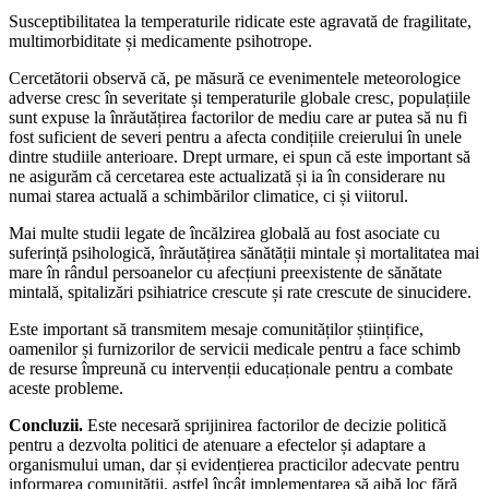
Susceptibilitatea la temperaturile ridicate este agravată de fragilitate,
multimorbiditate și medicamente psihotrope.
Cercetătorii observă că, pe măsură ce evenimentele meteorologice
adverse cresc în severitate și temperaturile globale cresc, populațiile
sunt expuse la înrăutățirea factorilor de mediu care ar putea să nu fi
fost suficient de severi pentru a afecta condițiile creierului în unele
dintre studiile anterioare. Drept urmare, ei spun că este important să
ne asigurăm că cercetarea este actualizată și ia în considerare nu
numai starea actuală a schimbărilor climatice, ci și viitorul.
Mai multe studii legate de încălzirea globală au fost asociate cu
suferință psihologică, înrăutățirea sănătății mintale și mortalitatea mai
mare în rândul persoanelor cu afecțiuni preexistente de sănătate
mintală, spitalizări psihiatrice crescute și rate crescute de sinucidere.
Este important să transmitem mesaje comunităților științifice,
oamenilor și furnizorilor de servicii medicale pentru a face schimb
de resurse împreună cu intervenții educaționale pentru a combate
aceste probleme.
Concluzii.
Este necesară sprijinirea factorilor de decizie politică
pentru a dezvolta politici de atenuare a efectelor și adaptare a
organismului uman, dar și evidențierea practicilor adecvate pentru
informarea comunității, astfel încât implementarea să aibă loc fără