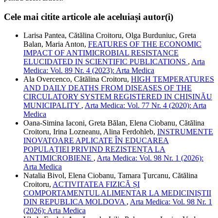
Cele mai citite articole ale aceluiași autor(i)
Larisa Pantea, Cătălina Croitoru, Olga Burduniuc, Greta
Balan, Maria Anton,
FEATURES OF THE ECONOMIC
IMPACT OF ANTIMICROBIAL RESISTANCE
ELUCIDATED IN SCIENTIFIC PUBLICATIONS
,
Arta
Medica: Vol. 89 Nr. 4 (2023): Arta Medica
Ala Overcenco, Cătălina Croitoru,
HIGH TEMPERATURES
AND DAILY DEATHS FROM DISEASES OF THE
CIRCULATORY SYSTEM REGISTERED IN CHIȘINĂU
MUNICIPALITY
,
Arta Medica: Vol. 77 Nr. 4 (2020): Arta
Medica
Oana-Simina Iaconi, Greta Bălan, Elena Ciobanu, Cătălina
Croitoru, Irina Lozneanu, Alina Ferdohleb,
INSTRUMENTE
INOVATOARE APLICATE ÎN EDUCAREA
POPULAȚIEI PRIVIND REZISTENȚA LA
ANTIMICROBIENE
,
Arta Medica: Vol. 98 Nr. 1 (2026):
Arta Medica
Natalia Bivol, Elena Ciobanu, Tamara Ţurcanu, Cătălina
Croitoru,
ACTIVITATEA FIZICĂ ȘI
COMPORTAMENTUL ALIMENTAR LA MEDICINIȘTII
DIN REPUBLICA MOLDOVA
,
Arta Medica: Vol. 98 Nr. 1
(2026): Arta Medica