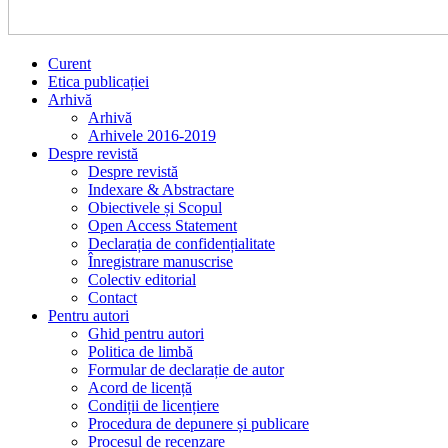
Curent
Etica publicației
Arhivă
Arhivă
Arhivele 2016-2019
Despre revistă
Despre revistă
Indexare & Abstractare
Obiectivele și Scopul
Open Access Statement
Declarația de confidențialitate
Înregistrare manuscrise
Colectiv editorial
Contact
Pentru autori
Ghid pentru autori
Politica de limbă
Formular de declarație de autor
Acord de licență
Condiții de licențiere
Procedura de depunere și publicare
Procesul de recenzare