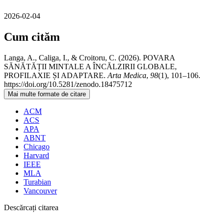
2026-02-04
Cum cităm
Langa, A., Caliga, I., & Croitoru, C. (2026). POVARA
SĂNĂTĂȚII MINTALE A ÎNCĂLZIRII GLOBALE,
PROFILAXIE ȘI ADAPTARE.
Arta Medica
,
98
(1), 101–106.
https://doi.org/10.5281/zenodo.18475712
Mai multe formate de citare
ACM
ACS
APA
ABNT
Chicago
Harvard
IEEE
MLA
Turabian
Vancouver
Descărcați citarea