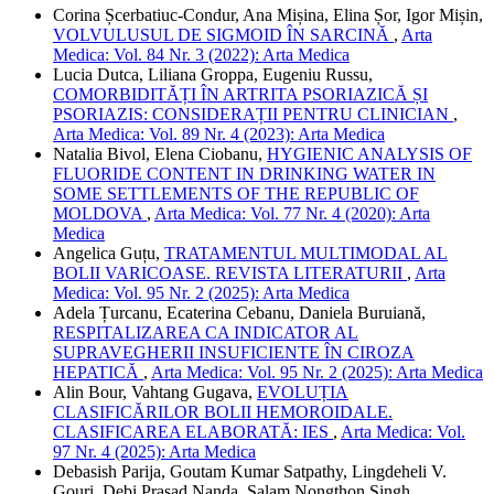
Corina Șcerbatiuc-Condur, Ana Mișina, Elina Șor, Igor Mișin,
VOLVULUSUL DE SIGMOID ÎN SARCINĂ
,
Arta
Medica: Vol. 84 Nr. 3 (2022): Arta Medica
Lucia Dutca, Liliana Groppa, Eugeniu Russu,
COMORBIDITĂȚI ÎN ARTRITA PSORIAZICĂ ȘI
PSORIAZIS: CONSIDERAȚII PENTRU CLINICIAN
,
Arta Medica: Vol. 89 Nr. 4 (2023): Arta Medica
Natalia Bivol, Elena Ciobanu,
HYGIENIC ANALYSIS OF
FLUORIDE CONTENT IN DRINKING WATER IN
SOME SETTLEMENTS OF THE REPUBLIC OF
MOLDOVA
,
Arta Medica: Vol. 77 Nr. 4 (2020): Arta
Medica
Angelica Guțu,
TRATAMENTUL MULTIMODAL AL
BOLII VARICOASE. REVISTA LITERATURII
,
Arta
Medica: Vol. 95 Nr. 2 (2025): Arta Medica
Adela Țurcanu, Ecaterina Cebanu, Daniela Buruiană,
RESPITALIZAREA CA INDICATOR AL
SUPRAVEGHERII INSUFICIENTE ÎN CIROZA
HEPATICĂ
,
Arta Medica: Vol. 95 Nr. 2 (2025): Arta Medica
Alin Bour, Vahtang Gugava,
EVOLUȚIA
CLASIFICĂRILOR BOLII HEMOROIDALE.
CLASIFICAREA ELABORATĂ: IES
,
Arta Medica: Vol.
97 Nr. 4 (2025): Arta Medica
Debasish Parija, Goutam Kumar Satpathy, Lingdeheli V.
Gouri, Debi Prasad Nanda, Salam Nongthon Singh,