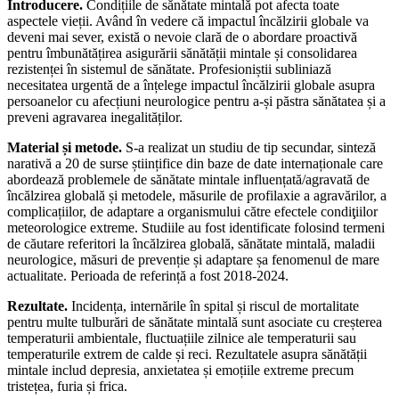
Introducere.
Condițiile de sănătate mintală pot afecta toate
aspectele vieții. Având în vedere că impactul încălzirii globale va
deveni mai sever, există o nevoie clară de o abordare proactivă
pentru îmbunătățirea asigurării sănătății mintale și consolidarea
rezistenței în sistemul de sănătate. Profesioniștii subliniază
necesitatea urgentă de a înțelege impactul încălzirii globale asupra
persoanelor cu afecțiuni neurologice pentru a-și păstra sănătatea și a
preveni agravarea inegalităților.
Material și metode.
S-a realizat un studiu de tip secundar, sinteză
narativă a 20 de surse științifice din baze de date internaționale care
abordează problemele de sănătate mintale influențată/agravată de
încălzirea globală și metodele, măsurile de profilaxie a agravărilor, a
complicațiilor, de adaptare a organismului către efectele condiţiilor
meteorologice extreme. Studiile au fost identificate folosind termeni
de căutare referitori la încălzirea globală, sănătate mintală, maladii
neurologice, măsuri de prevenție și adaptare șa fenomenul de mare
actualitate. Perioada de referință a fost 2018-2024.
Rezultate.
Incidența, internările în spital și riscul de mortalitate
pentru multe tulburări de sănătate mintală sunt asociate cu creșterea
temperaturii ambientale, fluctuațiile zilnice ale temperaturii sau
temperaturile extrem de calde și reci. Rezultatele asupra sănătății
mintale includ depresia, anxietatea și emoțiile extreme precum
tristețea, furia și frica.