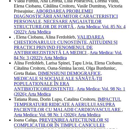
Vlada Furdui, Ana Leorda, Lilia Poleacova, Lorina Vudu,
Elena Ciobanu, Cătălina Croitoru, Vasile Dumitraș, Victoria
Priseajniuc,
ABORDAREA PROBLEMEI
DIAGNOSTICĂRII ANUMITOR CARACTERISTICI
PERSONALE, NECESARE ANGAJAȚILOR
STRUCTURILOR DE FORȚĂ
,
Arta Medica: Vol. 85 Nr. 4
(2022): Arta Medica
, Elena Ciobanu, Alina Ferdohleb,
VALIDAREA
CHESTIONARULUI: CUNOȘTINȚE, ATITUDINI ȘI
PRACTICI PRIVIND FENOMENUL DE
ANTIBIOREZISTENȚĂ LA MEDICI
,
Arta Medica: Vol.
84 Nr. 3 (2022): Arta Medica
Alina Ferdohleb, Larisa Spinei, Țapu Livia, Elena Ciobanu,
Cătalina Croitoru, Oana-Simina Iaconi, Olga Burduniuc,
Greta Balan,
DIMENSIUNI DEMOGRAFICE,
MEDICALE ȘI SOCIALE ALE SĂNĂTĂ-ȚII
POPULAȚIONALE ÎN ERA
ANTIBIOTICOREZISTENȚEI
,
Arta Medica: Vol. 98 Nr. 1
(2026): Arta Medica
Tatiana Rusu, Dorin Lupu, Catalina Croitoru,
IMPACTUL
TEMPERATURII RIDICATE A AERULUI ASUPRA
PACIENȚILOR CU MALADII CARDIOVASCULARE
,
Arta Medica: Vol. 98 Nr. 1 (2026): Arta Medica
Ioana Caliga,
PREVENIREA AFECȚIUNILOR ȘI
COMPLICAȚIILOR ÎN TIMPUL CANICULEI: