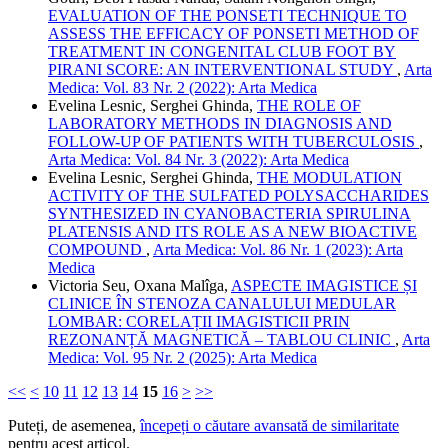
EVALUATION OF THE PONSETI TECHNIQUE TO
ASSESS THE EFFICACY OF PONSETI METHOD OF
TREATMENT IN CONGENITAL CLUB FOOT BY
PIRANI SCORE: AN INTERVENTIONAL STUDY
,
Arta
Medica: Vol. 83 Nr. 2 (2022): Arta Medica
Evelina Lesnic, Serghei Ghinda,
THE ROLE OF
LABORATORY METHODS IN DIAGNOSIS AND
FOLLOW-UP OF PATIENTS WITH TUBERCULOSIS
,
Arta Medica: Vol. 84 Nr. 3 (2022): Arta Medica
Evelina Lesnic, Serghei Ghinda,
THE MODULATION
ACTIVITY OF THE SULFATED POLYSACCHARIDES
SYNTHESIZED IN CYANOBACTERIA SPIRULINA
PLATENSIS AND ITS ROLE AS A NEW BIOACTIVE
COMPOUND
,
Arta Medica: Vol. 86 Nr. 1 (2023): Arta
Medica
Victoria Seu, Oxana Malîga,
ASPECTE IMAGISTICE ȘI
CLINICE ÎN STENOZA CANALULUI MEDULAR
LOMBAR: CORELAȚII IMAGISTICII PRIN
REZONANȚĂ MAGNETICĂ – TABLOU CLINIC
,
Arta
Medica: Vol. 95 Nr. 2 (2025): Arta Medica
<<
<
10
11
12
13
14
15
16
>
>>
Puteți, de asemenea,
începeți o căutare avansată de similaritate
pentru acest articol.