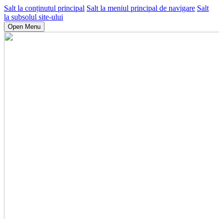
Salt la conținutul principal
Salt la meniul principal de navigare
Salt
la subsolul site-ului
Open Menu