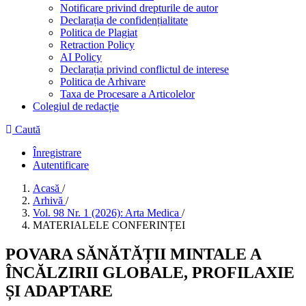
Notificare privind drepturile de autor
Declarația de confidențialitate
Politica de Plagiat
Retraction Policy
AI Policy
Declarația privind conflictul de interese
Politica de Arhivare
Taxa de Procesare a Articolelor
Colegiul de redacție
Caută
Înregistrare
Autentificare
Acasă
/
Arhivă
/
Vol. 98 Nr. 1 (2026): Arta Medica
/
MATERIALELE CONFERINȚEI
POVARA SĂNĂTĂȚII MINTALE A
ÎNCĂLZIRII GLOBALE, PROFILAXIE
ȘI ADAPTARE