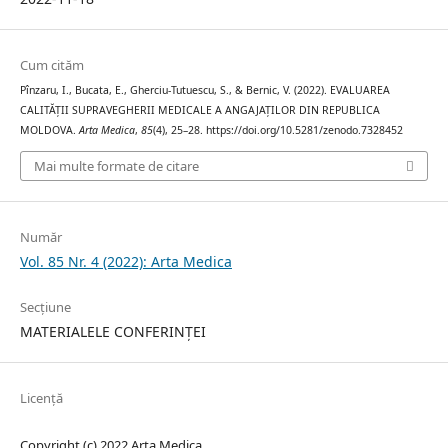
Cum cităm
Pînzaru, I., Bucata, E., Gherciu-Tutuescu, S., & Bernic, V. (2022). EVALUAREA
CALITĂȚII SUPRAVEGHERII MEDICALE A ANGAJAȚILOR DIN REPUBLICA
MOLDOVA.
Arta Medica
,
85
(4), 25–28. https://doi.org/10.5281/zenodo.7328452
Mai multe formate de citare
Număr
Vol. 85 Nr. 4 (2022): Arta Medica
Secțiune
MATERIALELE CONFERINȚEI
Licență
Copyright (c) 2022 Arta Medica