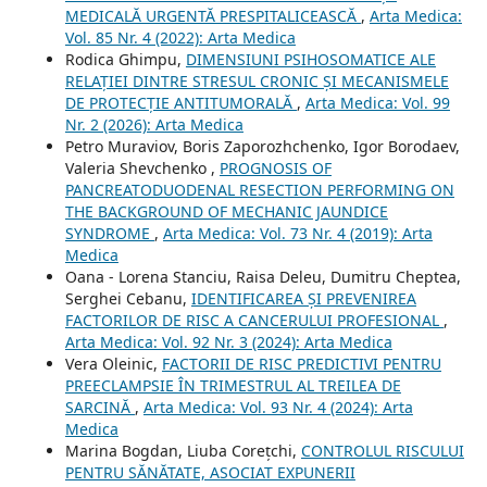
MEDICALĂ URGENTĂ PRESPITALICEASCĂ
,
Arta Medica:
Vol. 85 Nr. 4 (2022): Arta Medica
Rodica Ghimpu,
DIMENSIUNI PSIHOSOMATICE ALE
RELAȚIEI DINTRE STRESUL CRONIC ȘI MECANISMELE
DE PROTECȚIE ANTITUMORALĂ
,
Arta Medica: Vol. 99
Nr. 2 (2026): Arta Medica
Petro Muraviov, Boris Zaporozhchenko, Igor Borodaev,
Valeria Shevchenko ,
PROGNOSIS OF
PANCREATODUODENAL RESECTION PERFORMING ON
THE BACKGROUND OF MECHANIC JAUNDICE
SYNDROME
,
Arta Medica: Vol. 73 Nr. 4 (2019): Arta
Medica
Oana - Lorena Stanciu, Raisa Deleu, Dumitru Cheptea,
Serghei Cebanu,
IDENTIFICAREA ȘI PREVENIREA
FACTORILOR DE RISC A CANCERULUI PROFESIONAL
,
Arta Medica: Vol. 92 Nr. 3 (2024): Arta Medica
Vera Oleinic,
FACTORII DE RISC PREDICTIVI PENTRU
PREECLAMPSIE ÎN TRIMESTRUL AL TREILEA DE
SARCINĂ
,
Arta Medica: Vol. 93 Nr. 4 (2024): Arta
Medica
Marina Bogdan, Liuba Corețchi,
CONTROLUL RISCULUI
PENTRU SĂNĂTATE, ASOCIAT EXPUNERII