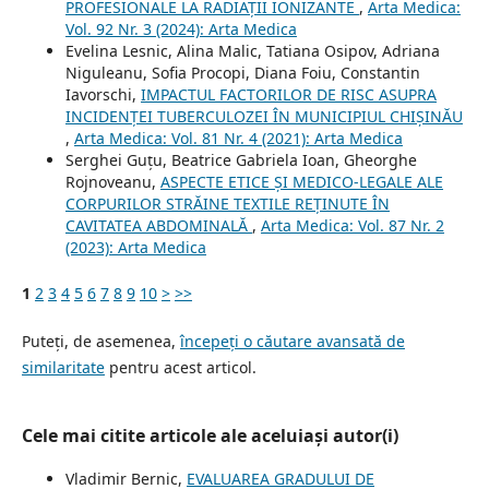
PROFESIONALE LA RADIAȚII IONIZANTE
,
Arta Medica:
Vol. 92 Nr. 3 (2024): Arta Medica
Evelina Lesnic, Alina Malic, Tatiana Osipov, Adriana
Niguleanu, Sofia Procopi, Diana Foiu, Constantin
Iavorschi,
IMPACTUL FACTORILOR DE RISC ASUPRA
INCIDENȚEI TUBERCULOZEI ÎN MUNICIPIUL CHIȘINĂU
,
Arta Medica: Vol. 81 Nr. 4 (2021): Arta Medica
Serghei Guțu, Beatrice Gabriela Ioan, Gheorghe
Rojnoveanu,
ASPECTE ETICE ȘI MEDICO-LEGALE ALE
CORPURILOR STRĂINE TEXTILE REȚINUTE ÎN
CAVITATEA ABDOMINALĂ
,
Arta Medica: Vol. 87 Nr. 2
(2023): Arta Medica
1
2
3
4
5
6
7
8
9
10
>
>>
Puteți, de asemenea,
începeți o căutare avansată de
similaritate
pentru acest articol.
Cele mai citite articole ale aceluiași autor(i)
Vladimir Bernic,
EVALUAREA GRADULUI DE