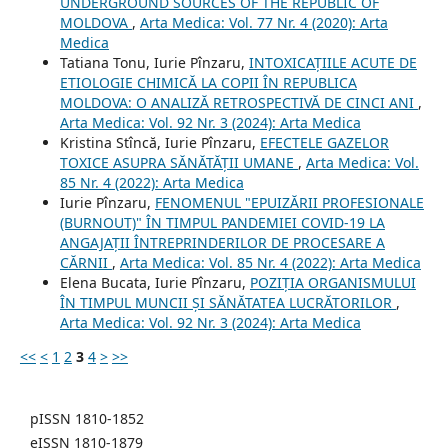
UNDERGROUND SOURCES OF THE REPUBLIC OF
MOLDOVA
,
Arta Medica: Vol. 77 Nr. 4 (2020): Arta
Medica
Tatiana Tonu, Iurie Pînzaru,
INTOXICAȚIILE ACUTE DE
ETIOLOGIE CHIMICĂ LA COPII ÎN REPUBLICA
MOLDOVA: O ANALIZĂ RETROSPECTIVĂ DE CINCI ANI
,
Arta Medica: Vol. 92 Nr. 3 (2024): Arta Medica
Kristina Stîncă, Iurie Pînzaru,
EFECTELE GAZELOR
TOXICE ASUPRA SĂNĂTĂȚII UMANE
,
Arta Medica: Vol.
85 Nr. 4 (2022): Arta Medica
Iurie Pînzaru,
FENOMENUL "EPUIZĂRII PROFESIONALE
(BURNOUT)" ÎN TIMPUL PANDEMIEI COVID-19 LA
ANGAJAȚII ÎNTREPRINDERILOR DE PROCESARE A
CĂRNII
,
Arta Medica: Vol. 85 Nr. 4 (2022): Arta Medica
Elena Bucata, Iurie Pînzaru,
POZIȚIA ORGANISMULUI
ÎN TIMPUL MUNCII ȘI SĂNĂTATEA LUCRĂTORILOR
,
Arta Medica: Vol. 92 Nr. 3 (2024): Arta Medica
<<
<
1
2
3
4
>
>>
pISSN 1810-1852
eISSN 1810-1879