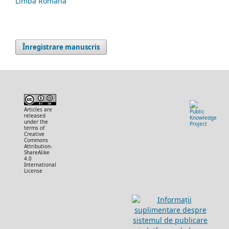
Limba Română
Înregistrare manuscris
Articles are
released
under the
terms of
Creative
Commons
Attribution-
ShareAlike
4.0
International
License