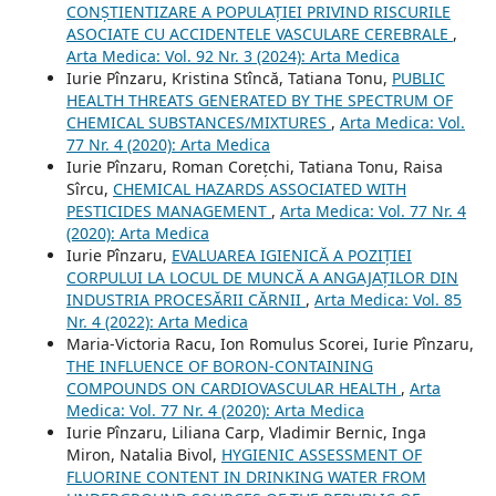
CONȘTIENTIZARE A POPULAȚIEI PRIVIND RISCURILE
ASOCIATE CU ACCIDENTELE VASCULARE CEREBRALE
,
Arta Medica: Vol. 92 Nr. 3 (2024): Arta Medica
Iurie Pînzaru, Kristina Stîncă, Tatiana Tonu,
PUBLIC
HEALTH THREATS GENERATED BY THE SPECTRUM OF
CHEMICAL SUBSTANCES/MIXTURES
,
Arta Medica: Vol.
77 Nr. 4 (2020): Arta Medica
Iurie Pînzaru, Roman Corețchi, Tatiana Tonu, Raisa
Sîrcu,
CHEMICAL HAZARDS ASSOCIATED WITH
PESTICIDES MANAGEMENT
,
Arta Medica: Vol. 77 Nr. 4
(2020): Arta Medica
Iurie Pînzaru,
EVALUAREA IGIENICĂ A POZIȚIEI
CORPULUI LA LOCUL DE MUNCĂ A ANGAJAȚILOR DIN
INDUSTRIA PROCESĂRII CĂRNII
,
Arta Medica: Vol. 85
Nr. 4 (2022): Arta Medica
Maria-Victoria Racu, Ion Romulus Scorei, Iurie Pînzaru,
THE INFLUENCE OF BORON-CONTAINING
COMPOUNDS ON CARDIOVASCULAR HEALTH
,
Arta
Medica: Vol. 77 Nr. 4 (2020): Arta Medica
Iurie Pînzaru, Liliana Carp, Vladimir Bernic, Inga
Miron, Natalia Bivol,
HYGIENIC ASSESSMENT OF
FLUORINE CONTENT IN DRINKING WATER FROM