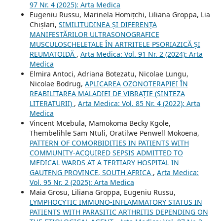
97 Nr. 4 (2025): Arta Medica
Eugeniu Russu, Marinela Homițchi, Liliana Groppa, Lia
Chișlari,
SIMILITUDINEA ȘI DIFERENȚA
MANIFESTĂRILOR ULTRASONOGRAFICE
MUSCULOSCHELETALE ÎN ARTRITELE PSORIAZICĂ ȘI
REUMATOIDĂ
,
Arta Medica: Vol. 91 Nr. 2 (2024): Arta
Medica
Elmira Antoci, Adriana Botezatu, Nicolae Lungu,
Nicolae Bodrug,
APLICAREA OZONOTERAPIEI ÎN
REABILITAREA MALADIEI DE VIBRAȚIE (SINTEZA
LITERATURII)
,
Arta Medica: Vol. 85 Nr. 4 (2022): Arta
Medica
Vincent Mcebula, Mamokoma Becky Kgole,
Thembelihle Sam Ntuli, Oratilwe Penwell Mokoena,
PATTERN OF COMORBIDITIES IN PATIENTS WITH
COMMUNITY-ACQUIRED SEPSIS ADMITTED TO
MEDICAL WARDS AT A TERTIARY HOSPITAL IN
GAUTENG PROVINCE, SOUTH AFRICA
,
Arta Medica:
Vol. 95 Nr. 2 (2025): Arta Medica
Maia Grosu, Liliana Groppa, Eugeniu Russu,
LYMPHOCYTIC IMMUNO-INFLAMMATORY STATUS IN
PATIENTS WITH PARASITIC ARTHRITIS DEPENDING ON