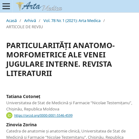
Acasă
/
Arhivă
/
Vol. 78 Nr. 1 (2021): Arta Medica
/
ARTICOLE DE REVIU
PARTICULARITĂȚI ANATOMO-
MORFOMETRICE ALE VENEI
JUGULARE INTERNE. REVISTA
LITERATURII
Tatiana Cotoneț
Universitatea de Stat de Medicină și Farmacie “Nicolae Testemițanu”,
Chișinău, Republica Moldova
https://orcid.org/0000-0001-5546-4599
Zinovia Zorina
Catedra de anatomie și anatomie clinică, Universitatea de Stat de
Medicină și Farmacie “Nicolae Testemițanu”, Chișinău, Republica