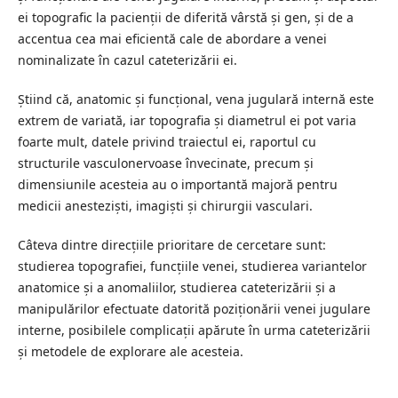
ei topografic la pacienții de diferită vârstă și gen, și de a
accentua cea mai eficientă cale de abordare a venei
nominalizate în cazul cateterizării ei.
Știind că, anatomic și funcțional, vena jugulară internă este
extrem de variată, iar topografia și diametrul ei pot varia
foarte mult, datele privind traiectul ei, raportul cu
structurile vasculonervoase învecinate, precum și
dimensiunile acesteia au o importantă majoră pentru
medicii anesteziști, imagiști și chirurgii vasculari.
Câteva dintre direcțiile prioritare de cercetare sunt:
studierea topografiei, funcțiile venei, studierea variantelor
anatomice și a anomaliilor, studierea cateterizării și a
manipulărilor efectuate datorită poziționării venei jugulare
interne, posibilele complicații apărute în urma cateterizării
și metodele de explorare ale acesteia.