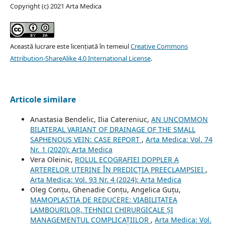
Copyright (c) 2021 Arta Medica
Această lucrare este licențiată în temeiul
Creative Commons
Attribution-ShareAlike 4.0 International License
.
Articole similare
Anastasia Bendelic, Ilia Catereniuc,
AN UNCOMMON
BILATERAL VARIANT OF DRAINAGE OF THE SMALL
SAPHENOUS VEIN: CASE REPORT
,
Arta Medica: Vol. 74
Nr. 1 (2020): Arta Medica
Vera Oleinic,
ROLUL ECOGRAFIEI DOPPLER A
ARTERELOR UTERINE ÎN PREDICȚIA PREECLAMPSIEI
,
Arta Medica: Vol. 93 Nr. 4 (2024): Arta Medica
Oleg Conțu, Ghenadie Conțu, Angelica Guțu,
MAMOPLASTIA DE REDUCERE: VIABILITATEA
LAMBOURILOR, TEHNICI CHIRURGICALE ȘI
MANAGEMENTUL COMPLICAȚIILOR
,
Arta Medica: Vol.