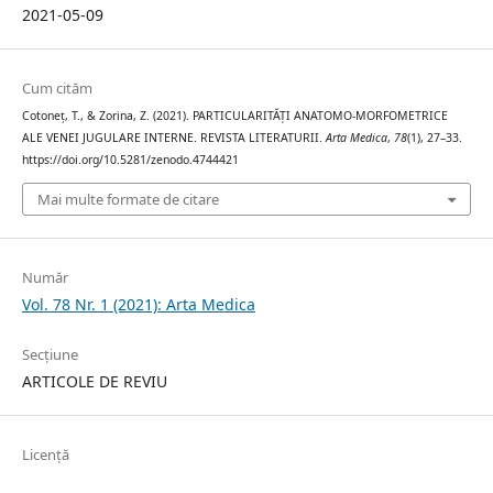
2021-05-09
Cum cităm
Cotoneț, T., & Zorina, Z. (2021). PARTICULARITĂȚI ANATOMO-MORFOMETRICE
ALE VENEI JUGULARE INTERNE. REVISTA LITERATURII.
Arta Medica
,
78
(1), 27–33.
https://doi.org/10.5281/zenodo.4744421
Mai multe formate de citare
Număr
Vol. 78 Nr. 1 (2021): Arta Medica
Secțiune
ARTICOLE DE REVIU
Licență