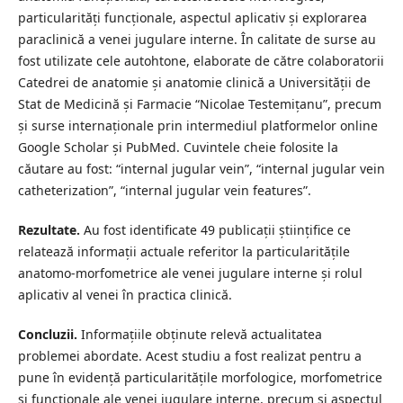
particularități funcționale, aspectul aplicativ și explorarea
paraclinică a venei jugulare interne. În calitate de surse au
fost utilizate cele autohtone, elaborate de către colaboratorii
Catedrei de anatomie și anatomie clinică a Universității de
Stat de Medicină și Farmacie “Nicolae Testemițanu”, precum
și surse internaționale prin intermediul platformelor online
Google Scholar și PubMed. Cuvintele cheie folosite la
căutare au fost: “internal jugular vein”, “internal jugular vein
catheterization”, “internal jugular vein features”.
Rezultate.
Au fost identificate 49 publicații științifice ce
relatează informații actuale referitor la particularitățile
anatomo-morfometrice ale venei jugulare interne și rolul
aplicativ al venei în practica clinică.
Concluzii.
Informațiile obținute relevă actualitatea
problemei abordate. Acest studiu a fost realizat pentru a
pune în evidență particularitățile morfologice, morfometrice
și funcționale ale venei jugulare interne, precum și aspectul