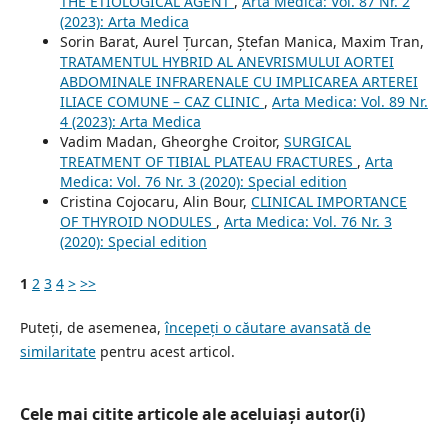
THE ETIOLOGICAL AGENT
,
Arta Medica: Vol. 87 Nr. 2
(2023): Arta Medica
Sorin Barat, Aurel Țurcan, Ștefan Manica, Maxim Tran,
TRATAMENTUL HYBRID AL ANEVRISMULUI AORTEI
ABDOMINALE INFRARENALE CU IMPLICAREA ARTEREI
ILIACE COMUNE – CAZ CLINIC
,
Arta Medica: Vol. 89 Nr.
4 (2023): Arta Medica
Vadim Madan, Gheorghe Croitor,
SURGICAL
TREATMENT OF TIBIAL PLATEAU FRACTURES
,
Arta
Medica: Vol. 76 Nr. 3 (2020): Special edition
Cristina Cojocaru, Alin Bour,
CLINICAL IMPORTANCE
OF THYROID NODULES
,
Arta Medica: Vol. 76 Nr. 3
(2020): Special edition
1
2
3
4
>
>>
Puteți, de asemenea,
începeți o căutare avansată de
similaritate
pentru acest articol.
Cele mai citite articole ale aceluiași autor(i)