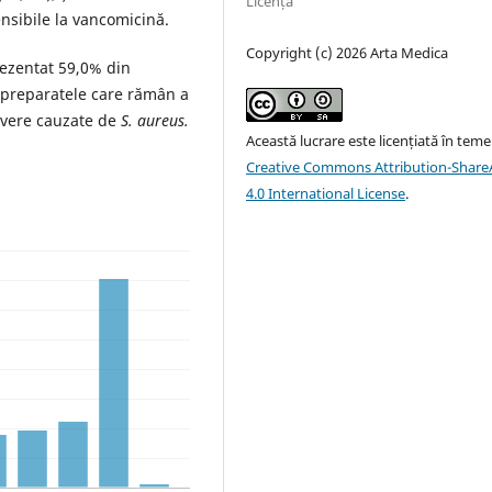
Licență
sensibile la vancomicină.
Copyright (c) 2026 Arta Medica
rezentat 59,0% din
t preparatele care rămân a
severe cauzate de
S. aureus.
Această lucrare este licențiată în teme
Creative Commons Attribution-ShareA
4.0 International License
.