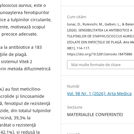
ylococcus aureus
, este o
 Cunoaşterea fenotipurilor
Cum cităm
tice a tulpinilor circulante,
Iunac, D., Rulevschi, M., Galben, L., & Balan
tente, motivează scopul
(2026). SENSIBILITATEA LA ANTIBIOTICE A
ii precoce adecvate.
TULPINILOR DE STAPHYLOCOCCUS AUREU
IZOLATE DIN INFECȚIILE DE PLAGĂ.
Arta M
ea la antibiotice a 183
98
(1), 114–117.
cţiile de plagă.
https://doi.org/10.5281/zenodo.18475886
 sistemul Vitek 2
Mai multe formate de citare
 prin metoda difuzimetrică
Număr
%) au fost meticilino-
Vol. 98 Nr. 1 (2026): Arta Medica
acrolide şi lincosamide
ă, fenotipul de rezistenţă
Secțiune
ide, din totalul tulpinilor
MATERIALELE CONFERINȚEI
micină, 39,3% la
arătat o rezistenţă
(42,1%), și redusă la