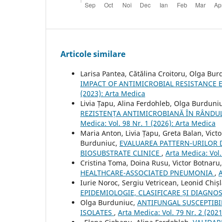
Articole similare
Larisa Pantea, Cătălina Croitoru, Olga Bu
IMPACT OF ANTIMICROBIAL RESISTANCE E
(2023): Arta Medica
Livia Țapu, Alina Ferdohleb, Olga Burduniu
REZISTENȚA ANTIMICROBIANĂ ÎN RÂNDU
Medica: Vol. 98 Nr. 1 (2026): Arta Medica
Maria Anton, Livia Țapu, Greta Balan, Vict
Burduniuc,
EVALUAREA PATTERN-URILOR D
BIOSUBSTRATE CLINICE
,
Arta Medica: Vol.
Cristina Toma, Doina Rusu, Victor Botnaru
HEALTHCARE-ASSOCIATED PNEUMONIA
,
A
Iurie Noroc, Sergiu Vetricean, Leonid Chiș
EPIDEMIOLOGIE, CLASIFICARE ȘI DIAGNO
Olga Burduniuc,
ANTIFUNGAL SUSCEPTIBI
ISOLATES
,
Arta Medica: Vol. 79 Nr. 2 (202