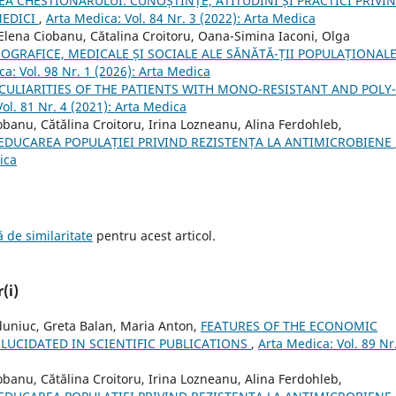
EA CHESTIONARULUI: CUNOȘTINȚE, ATITUDINI ȘI PRACTICI PRIVI
MEDICI
,
Arta Medica: Vol. 84 Nr. 3 (2022): Arta Medica
, Elena Ciobanu, Cătalina Croitoru, Oana-Simina Iaconi, Olga
GRAFICE, MEDICALE ȘI SOCIALE ALE SĂNĂTĂ-ȚII POPULAȚIONALE
a: Vol. 98 Nr. 1 (2026): Arta Medica
CULIARITIES OF THE PATIENTS WITH MONO-RESISTANT AND POLY-
ol. 81 Nr. 4 (2021): Arta Medica
banu, Cătălina Croitoru, Irina Lozneanu, Alina Ferdohleb,
EDUCAREA POPULAȚIEI PRIVIND REZISTENȚA LA ANTIMICROBIENE
ica
 de similaritate
pentru acest articol.
(i)
rduniuc, Greta Balan, Maria Anton,
FEATURES OF THE ECONOMIC
LUCIDATED IN SCIENTIFIC PUBLICATIONS
,
Arta Medica: Vol. 89 Nr
banu, Cătălina Croitoru, Irina Lozneanu, Alina Ferdohleb,