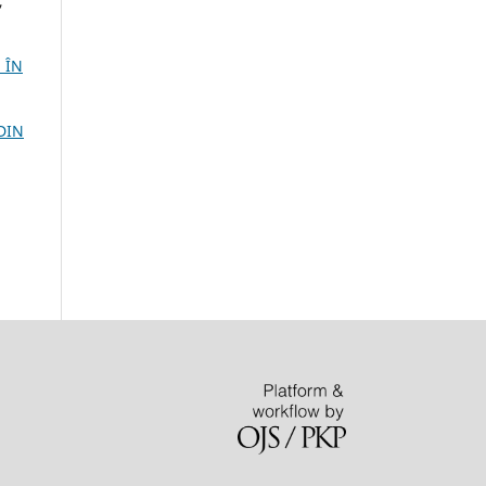
,
 ÎN
DIN