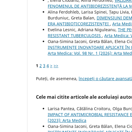
, Elena Ciobanu, Alina Ferdohleb,
VALIDAR
FENOMENUL DE ANTIBIOREZISTENȚĂ LA 
Alina Ferdohleb, Larisa Spinei, Țapu Livia
Burduniuc, Greta Balan,
DIMENSIUNI DEMO
ERA ANTIBIOTICOREZISTENȚEI
,
Arta Medic
Evelina Lesnic, Adriana Niguleanu,
THE PE
RESISTANT TUBERCULOSIS
,
Arta Medica: V
Oana-Simina Iaconi, Greta Bălan, Elena Cio
INSTRUMENTE INOVATOARE APLICATE ÎN 
Arta Medica: Vol. 98 Nr. 1 (2026): Arta Med
1
2
3
4
>
>>
Puteți, de asemenea,
începeți o căutare avansată
Cele mai citite articole ale aceluiași autor
Larisa Pantea, Cătălina Croitoru, Olga Bu
IMPACT OF ANTIMICROBIAL RESISTANCE E
(2023): Arta Medica
Oana-Simina Iaconi, Greta Bălan, Elena Cio