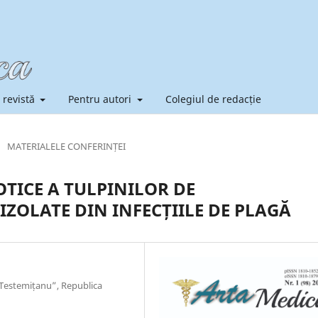
 revistă
Pentru autori
Colegiul de redacție
/
MATERIALELE CONFERINȚEI
OTICE A TULPINILOR DE
ZOLATE DIN INFECȚIILE DE PLAGĂ
 Testemițanu”, Republica