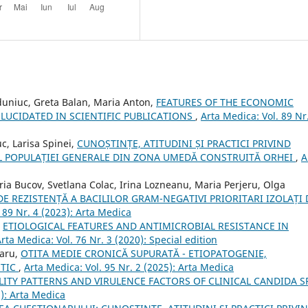
rduniuc, Greta Balan, Maria Anton,
FEATURES OF THE ECONOMIC
LUCIDATED IN SCIENTIFIC PUBLICATIONS
,
Arta Medica: Vol. 89 Nr
c, Larisa Spinei,
CUNOȘTINȚE, ATITUDINI ȘI PRACTICI PRIVIND
L POPULAȚIEI GENERALE DIN ZONA UMEDĂ CONSTRUITĂ ORHEI
,
A
oria Bucov, Svetlana Colac, Irina Lozneanu, Maria Perjeru, Olga
E REZISTENȚĂ A BACILILOR GRAM-NEGATIVI PRIORITARI IZOLAȚI 
 89 Nr. 4 (2023): Arta Medica
,
ETIOLOGICAL FEATURES AND ANTIMICROBIAL RESISTANCE IN
rta Medica: Vol. 76 Nr. 3 (2020): Special edition
laru,
OTITA MEDIE CRONICĂ SUPURATĂ - ETIOPATOGENIE,
STIC
,
Arta Medica: Vol. 95 Nr. 2 (2025): Arta Medica
LITY PATTERNS AND VIRULENCE FACTORS OF CLINICAL CANDIDA S
1): Arta Medica