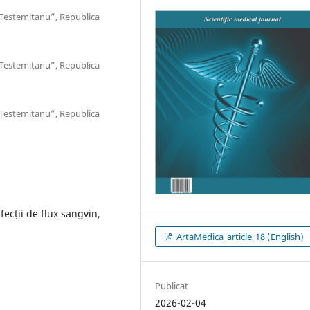
 Testemițanu”, Republica
 Testemițanu”, Republica
 Testemițanu”, Republica
fecții de flux sangvin,
ArtaMedica_article_18 (English)
Publicat
2026-02-04