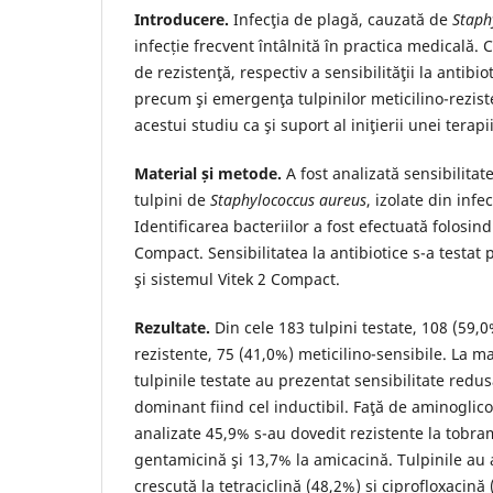
Introducere.
Infecţia de plagă, cauzată de
Staph
infecție frecvent întâlnită în practica medicală.
de rezistenţă, respectiv a sensibilităţii la antibio
precum şi emergenţa tulpinilor meticilino-rezis
acestui studiu ca şi suport al iniţierii unei terap
Material și metode.
A fost analizată sensibilitat
tulpini de
Staphylococcus aureus
, izolate din infe
Identificarea bacteriilor a fost efectuată folosind
Compact. Sensibilitatea la antibiotice s-a testat
şi sistemul Vitek 2 Compact.
Rezultate.
Din cele 183 tulpini testate, 108 (59,0
rezistente, 75 (41,0%) meticilino-sensibile. La m
tulpinile testate au prezentat sensibilitate redus
dominant fiind cel inductibil. Faţă de aminoglicoz
analizate 45,9% s-au dovedit rezistente la tobra
gentamicină şi 13,7% la amicacină. Tulpinile au 
crescută la tetraciclină (48,2%) și ciprofloxacină 