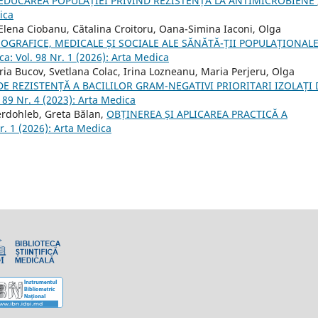
EDUCAREA POPULAȚIEI PRIVIND REZISTENȚA LA ANTIMICROBIENE
ica
, Elena Ciobanu, Cătalina Croitoru, Oana-Simina Iaconi, Olga
GRAFICE, MEDICALE ȘI SOCIALE ALE SĂNĂTĂ-ȚII POPULAȚIONALE
a: Vol. 98 Nr. 1 (2026): Arta Medica
oria Bucov, Svetlana Colac, Irina Lozneanu, Maria Perjeru, Olga
E REZISTENȚĂ A BACILILOR GRAM-NEGATIVI PRIORITARI IZOLAȚI 
 89 Nr. 4 (2023): Arta Medica
erdohleb, Greta Bălan,
OBȚINEREA ȘI APLICAREA PRACTICĂ A
r. 1 (2026): Arta Medica