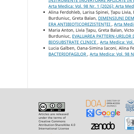
INSTRUMENTE INOVATOARE APLICATE ÎN 
Arta Medica: Vol. 98 Nr. 1 (2026): Arta Med
Alina Ferdohleb, Larisa Spinei, Țapu Livia
Burduniuc, Greta Balan,
DIMENSIUNI DEMO
ERA ANTIBIOTICOREZISTENȚEI
,
Arta Medic
Maria Anton, Livia Țapu, Greta Balan, Vict
Burduniuc,
EVALUAREA PATTERN-URILOR D
BIOSUBSTRATE CLINICE
,
Arta Medica: Vol.
Lucia Galben, Oana-Simina Iaconi, Alina F
BACTERIOFAGILOR
,
Arta Medica: Vol. 98 N
Articles are released
under the terms of
Creative Commons
Attribution-ShareAlike 4.0
International License