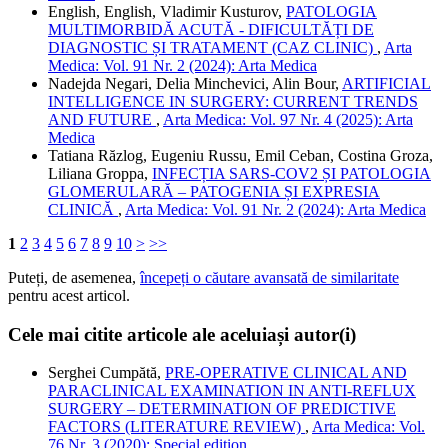
English, English, Vladimir Kusturov,
PATOLOGIA
MULTIMORBIDĂ ACUTĂ - DIFICULTĂȚI DE
DIAGNOSTIC ȘI TRATAMENT (CAZ CLINIC)
,
Arta
Medica: Vol. 91 Nr. 2 (2024): Arta Medica
Nadejda Negari, Delia Minchevici, Alin Bour,
ARTIFICIAL
INTELLIGENCE IN SURGERY: CURRENT TRENDS
AND FUTURE
,
Arta Medica: Vol. 97 Nr. 4 (2025): Arta
Medica
Tatiana Răzlog, Eugeniu Russu, Emil Ceban, Costina Groza,
Liliana Groppa,
INFECȚIA SARS-COV2 ȘI PATOLOGIA
GLOMERULARĂ – PATOGENIA ȘI EXPRESIA
CLINICĂ
,
Arta Medica: Vol. 91 Nr. 2 (2024): Arta Medica
1
2
3
4
5
6
7
8
9
10
>
>>
Puteți, de asemenea,
începeți o căutare avansată de similaritate
pentru acest articol.
Cele mai citite articole ale aceluiași autor(i)
Serghei Cumpătă,
PRE-OPERATIVE CLINICAL AND
PARACLINICAL EXAMINATION IN ANTI-REFLUX
SURGERY – DETERMINATION OF PREDICTIVE
FACTORS (LITERATURE REVIEW)
,
Arta Medica: Vol.
76 Nr. 3 (2020): Special edition