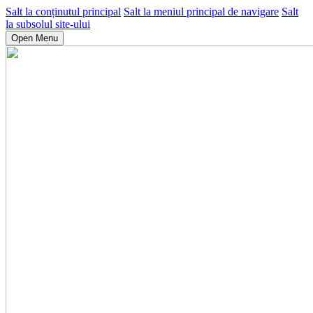
Salt la conținutul principal
Salt la meniul principal de navigare
Salt
la subsolul site-ului
Open Menu