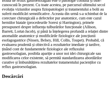
Boala de reflux gastroesofagian este o patologie comună și bine-
cunoscută în prezent. Cu toate acestea, pe parcursul ultimului secol
evoluția viziunilor asupra fiziopatologiei și tratamentului a bolii au
suferit modificări semnificative. Aceasta din urmă s-a schimbat de la
corectare chirurgicală a defectelor pur anatomice, cum este cazul
herniilor hiatale (procedeurile Soresi și Harrington), primele
presupuneri despre influența tulburărilor funcționale (Allison,
Barrett, Lortat-Jacob), și până la înțelegerea profundă a relației dintre
anomaliile anatomice și modificările fiziologice ale joncțiunii
esofagogastrice (Nissen, Belsey, Hill, Collis, Toupet). Probabil, că
evaluarea prudentă și obiectivă a rezultatelor imediate și tardive,
ținând cont de fundamentele fiziologice ale refluxului
gastroesofagian, posibila apariție a unor noi idei chirurgicale sau
modificarea celor existente, să permită standardizarea abordărilor
curative și îmbunătățirea rezultatelor tratamentului pacienților cu
reflux gastroesofagian.
Descărcări