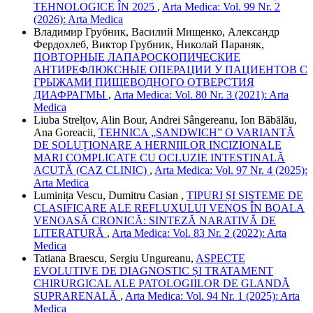
TEHNOLOGICE ÎN 2025
,
Arta Medica: Vol. 99 Nr. 2
(2026): Arta Medica
Владимир Грубник, Василий Мищенко, Александр
Фердохлеб, Виктор Грубник, Николай Параняк,
ПОВТОРНЫЕ ЛАПАРОСКОПИЧЕСКИЕ
АНТИРЕФЛЮКСНЫЕ ОПЕРАЦИИ У ПАЦИЕНТОВ С
ГРЫЖАМИ ПИЩЕВОДНОГО ОТВЕРСТИЯ
ДИАФРАГМЫ
,
Arta Medica: Vol. 80 Nr. 3 (2021): Arta
Medica
Liuba Strelțov, Alin Bour, Andrei Sângereanu, Ion Băbălău,
Ana Goreacii,
TEHNICA „SANDWICH” O VARIANTĂ
DE SOLUȚIONARE A HERNIILOR INCIZIONALE
MARI COMPLICATE CU OCLUZIE INTESTINALĂ
ACUTĂ (CAZ CLINIC)
,
Arta Medica: Vol. 97 Nr. 4 (2025):
Arta Medica
Luminița Vescu, Dumitru Casian ,
TIPURI ȘI SISTEME DE
CLASIFICARE ALE REFLUXULUI VENOS ÎN BOALA
VENOASĂ CRONICĂ: SINTEZĂ NARATIVĂ DE
LITERATURĂ
,
Arta Medica: Vol. 83 Nr. 2 (2022): Arta
Medica
Tatiana Braescu, Sergiu Ungureanu,
ASPECTE
EVOLUTIVE DE DIAGNOSTIC ȘI TRATAMENT
CHIRURGICAL ALE PATOLOGIILOR DE GLANDĂ
SUPRARENALĂ
,
Arta Medica: Vol. 94 Nr. 1 (2025): Arta
Medica