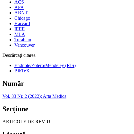
ACS
APA
ABNT
Chicago
Harvard
IEEE
MLA
Turabian
Vancouver
Descărcați citarea
Endnote/Zotero/Mendeley (RIS)
BibTeX
Număr
Vol. 83 Nr. 2 (2022): Arta Medica
Secțiune
ARTICOLE DE REVIU