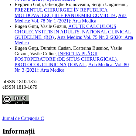
Evghenii Guţu, Gheorghe Rojnoveanu, Sergiu Ungureanu,
PREZENTUL CHIRURGIEI ÎN REPUBLICA
MOLDOVA: LECȚIILE PANDEMIEI COVID-19
,
Arta
Medica: Vol. 78 Nr. 1 (2021): Arta Medica
Eugen Guțu, Vasile Guzun,
ACUTE CALCULOUS
CHOLECYSTITIS IN ADULTS. NATIONAL CLINICAL
GUIDELINE. (RO)
,
Arta Medica: Vol. 75 Nr. 2 (2020): Arta
Medica
Eugen Guţu, Dumitru Casian, Ecaterina Busuioc, Vasile
Guzun, Vasile Culiuc,
INFECȚIA PLĂGII
POSTOPERATORII (DE SITUS CHIRURGICAL).
PROTOCOL CLINIC NAŢIONAL
,
Arta Medica: Vol. 80
Nr. 3 (2021): Arta Medica
pISSN 1810-1852
eISSN 1810-1879
Jurnal de Categoria C
Informații