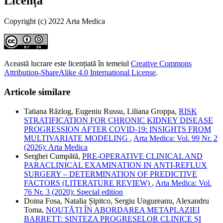
Licență
Copyright (c) 2022 Arta Medica
Această lucrare este licențiată în temeiul
Creative Commons
Attribution-ShareAlike 4.0 International License
.
Articole similare
Tatiana Răzlog, Eugeniu Russu, Liliana Groppa,
RISK
STRATIFICATION FOR CHRONIC KIDNEY DISEASE
PROGRESSION AFTER COVID-19: INSIGHTS FROM
MULTIVARIATE MODELING
,
Arta Medica: Vol. 99 Nr. 2
(2026): Arta Medica
Serghei Cumpătă,
PRE-OPERATIVE CLINICAL AND
PARACLINICAL EXAMINATION IN ANTI-REFLUX
SURGERY – DETERMINATION OF PREDICTIVE
FACTORS (LITERATURE REVIEW)
,
Arta Medica: Vol.
76 Nr. 3 (2020): Special edition
Doina Fosa, Natalia Șipitco, Sergiu Ungureanu, Alexandru
Toma,
NOUTĂȚI ÎN ABORDAREA METAPLAZIEI
BARRETT: SINTEZA PROGRESELOR CLINICE ȘI