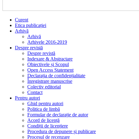
Curent
Etica publicației
Arhivă
Arhivă
Arhivele 2016-2019
Despre revistă
Despre revistă
Indexare & Abstractare
Obiectivele și Scopul
Open Access Statement
Declarația de confidențialitate
Înregistrare manuscrise
Colectiv editorial
Contact
Pentru autori
Ghid pentru autori
Politica de limbă
Formular de declarație de autor
Acord de licență
Condiții de licențiere
Procedura de depunere și publicare
Procesul de recenzare