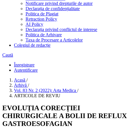
Notificare privind drepturile de autor
Declarația de confidențialitate
Politica de Plagiat
Retraction Policy
AI Policy
Declarația privind conflictul de interese
Politica de Arhivare
Taxa de Procesare a Articolelor
Colegiul de redacție
Caută
Înregistrare
Autentificare
Acasă
/
Arhivă
/
Vol. 83 Nr. 2 (2022): Arta Medica
/
ARTICOLE DE REVIU
EVOLUȚIA CORECȚIEI
CHIRURGICALE A BOLII DE REFLUX
GASTROESOFAGIAN