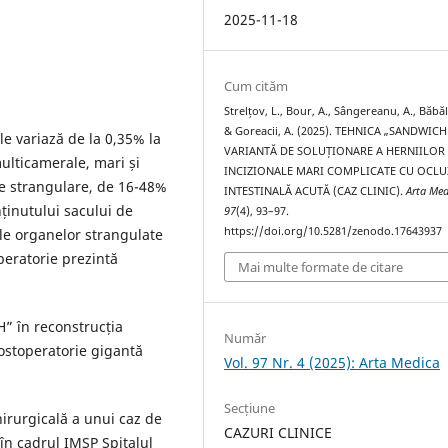
2025-11-18
Cum cităm
Strelțov, L., Bour, A., Sângereanu, A., Băbălă
& Goreacii, A. (2025). TEHNICA „SANDWIC
le variază de la 0,35% la
VARIANTĂ DE SOLUȚIONARE A HERNIILOR
multicamerale, mari și
INCIZIONALE MARI COMPLICATE CU OCLU
 de strangulare, de 16-48%
INTESTINALĂ ACUTĂ (CAZ CLINIC).
Arta Med
ținutului sacului de
97
(4), 93–97.
https://doi.org/10.5281/zenodo.17643937
le organelor strangulate
operatorie prezintă
Mai multe formate de citare
H” în reconstrucția
Număr
ostoperatorie gigantă
Vol. 97 Nr. 4 (2025): Arta Medica
.
Secțiune
irurgicală a unui caz de
CAZURI CLINICE
în cadrul IMSP Spitalul