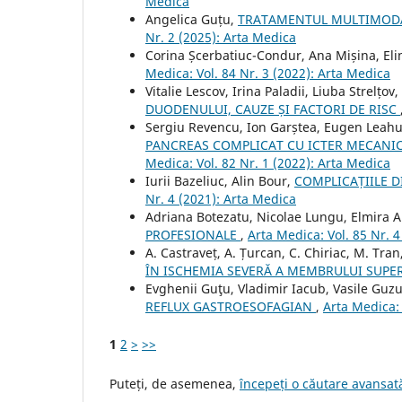
Medica
Angelica Guțu,
TRATAMENTUL MULTIMODAL 
Nr. 2 (2025): Arta Medica
Corina Șcerbatiuc-Condur, Ana Mișina, Eli
Medica: Vol. 84 Nr. 3 (2022): Arta Medica
Vitalie Lescov, Irina Paladii, Liuba Strelțo
DUODENULUI, CAUZE ȘI FACTORI DE RISC
Sergiu Revencu, Ion Garștea, Eugen Leahu
PANCREAS COMPLICAT CU ICTER MECANIC 
Medica: Vol. 82 Nr. 1 (2022): Arta Medica
Iurii Bazeliuc, Alin Bour,
COMPLICAȚIILE D
Nr. 4 (2021): Arta Medica
Adriana Botezatu, Nicolae Lungu, Elmira A
PROFESIONALE
,
Arta Medica: Vol. 85 Nr. 
A. Castraveț, A. Țurcan, C. Chiriac, M. Tran
ÎN ISCHEMIA SEVERĂ A MEMBRULUI SUPE
Evghenii Guţu, Vladimir Iacub, Vasile Gu
REFLUX GASTROESOFAGIAN
,
Arta Medica: 
1
2
>
>>
Puteți, de asemenea,
începeți o căutare avansată