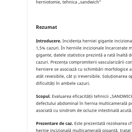
herniotomie, tehnica „sandwich”
Rezumat
Introducere.
Incidența herniei gigante inciziona
1,5% cazuri. În herniile incizionale încarcerate 
gigante, datele statistice prezintă a rată înaltă
cazuri. Prezența compromiterii vascularizării con
herniere se asociază cu schimbări morfologice a
atât revesibile, cât și ireversibile. Soluționarea 
dificultăți în ambele cazuri.
Scopul.
Evaluarea eficacității tehnicii „SANDWIC
defectului abdominal în hernia multicamerală p
asociată cu sindrom de ocluzie intestinală acută
Prezentare de caz.
Este prezentată rezolvarea ch
hernie incizională multicamerală gigantă, tratat 