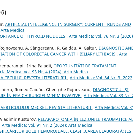
(i)
ur,
ARTIFICIAL INTELLIGENCE IN SURGERY: CURRENT TRENDS AND
: Arta Medica
PORTANCE OF THYROID NODULES
,
Arta Medica: Vol. 76 Nr. 3 (2020)
Rojnoveanu, A. Sângereanu, R. Gaidău, A. Gaitur,
DIAGNOSTIC AN
IATION OF COLORECTAL CANCER WITH BILIARY LITHIASIS
,
Arta
n
henparampil, Irina Paladii,
OPORTUNITĂȚI DE TRATAMENT
rta Medica: Vol. 93 Nr. 4 (2024): Arta Medica
A CECULUI. REVISTA LITERATURII
,
Arta Medica: Vol. 84 Nr. 3 (2022
eschieru, Romeo Gaidău, Gheorghe Rojnoveanu,
DIAGNOSTICUL ȘI
RE ÎN ERA CHIRURGIEI MINIM INVAZIVE
,
Arta Medica: Vol. 83 Nr. 
IVERTICULULUI MECKEL. REVISTA LITERATURII
,
Arta Medica: Vol. 8
v, Vladimir Kusturov,
RELAPAROTOMIA ÎN LEZIUNILE TRAUMATICE A
,
Arta Medica: Vol. 91 Nr. 2 (2024): Arta Medica
SIFICĂRILOR BOLII HEMOROIDALE. CLASIFICAREA ELABORATĂ: IES