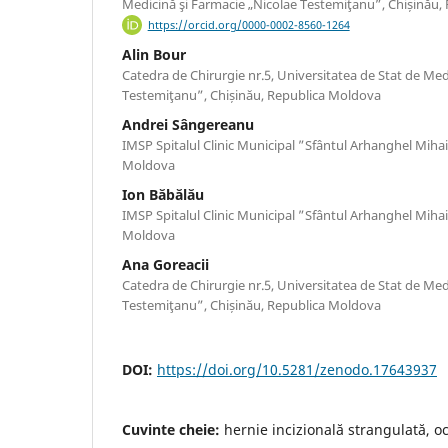
Medicină şi Farmacie „Nicolae Testemiţanu”, Chișinău
https://orcid.org/0000-0002-8560-1264
Alin Bour
Catedra de Chirurgie nr.5, Universitatea de Stat de Med
Testemiţanu”, Chișinău, Republica Moldova
Andrei Sângereanu
IMSP Spitalul Clinic Municipal ”Sfântul Arhanghel Mihai
Moldova
Ion Băbălău
IMSP Spitalul Clinic Municipal ”Sfântul Arhanghel Mihai
Moldova
Ana Goreacii
Catedra de Chirurgie nr.5, Universitatea de Stat de Med
Testemiţanu”, Chișinău, Republica Moldova
DOI:
https://doi.org/10.5281/zenodo.17643937
Cuvinte cheie:
hernie incizională strangulată, oc