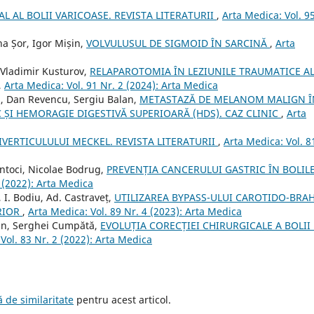
AL BOLII VARICOASE. REVISTA LITERATURII
,
Arta Medica: Vol. 9
na Șor, Igor Mișin,
VOLVULUSUL DE SIGMOID ÎN SARCINĂ
,
Arta
v, Vladimir Kusturov,
RELAPAROTOMIA ÎN LEZIUNILE TRAUMATICE A
,
Arta Medica: Vol. 91 Nr. 2 (2024): Arta Medica
, Dan Revencu, Sergiu Balan,
METASTAZĂ DE MELANOM MALIGN Î
ȘI HEMORAGIE DIGESTIVĂ SUPERIOARĂ (HDS). CAZ CLINIC
,
Arta
IVERTICULULUI MECKEL. REVISTA LITERATURII
,
Arta Medica: Vol. 8
ntoci, Nicolae Bodrug,
PREVENȚIA CANCERULUI GASTRIC ÎN BOLIL
4 (2022): Arta Medica
, I. Bodiu, Ad. Castraveț,
UTILIZAREA BYPASS-ULUI CAROTIDO-BRAH
RIOR
,
Arta Medica: Vol. 89 Nr. 4 (2023): Arta Medica
zun, Serghei Cumpătă,
EVOLUȚIA CORECȚIEI CHIRURGICALE A BOLII
Vol. 83 Nr. 2 (2022): Arta Medica
 de similaritate
pentru acest articol.