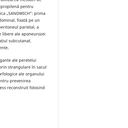
lipropilenă pentru
hnica „SANDWICH”: prima
dominal, fixată pe un
eritoneul parietal, a
e libere ale aponeurozei
ațiul subcutanat.
ente.
gante ale peretelui
prin strangulare în sacul
rfologice ale organului
entru prevenirea
ess reconstruit folosind