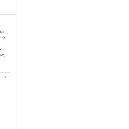
u, I.,
H” O
ZIE
ica
,