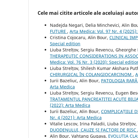
Cele mai citite articole ale aceluiași autor
Nadejda Negari, Delia Minchevici, Alin Bo
FUTURE
,
Arta Medica: Vol. 97 Nr. 4 (2025)
Cristina Cojocaru, Alin Bour,
CLINICAL IM
Special edition
Liuba Strelțov, Sergiu Revencu, Gheorghe 
THERAPEUTIC CONSIDERATIONS IN ASSOC
Medica: Vol. 76 Nr. 3 (2020): Special editio
Liuba Strelțov, Shilesh Kumar Akshara Put
CHIRURGICAL ÎN COLANGIOCARCINOM
,
A
Iurii Bazeliuc, Alin Bour,
PATOLOGIA RARĂ 
Arta Medica
Liuba Strelțov, Sergiu Revencu, Eugen B
TRATAMENTUL PANCREATITEI ACUTE BILIA
(2022): Arta Medica
Iurii Bazeliuc, Alin Bour,
COMPLICAȚIILE D
Nr. 4 (2021): Arta Medica
Vitalie Lescov, Irina Paladii, Liuba Strelțo
DUODENULUI, CAUZE ȘI FACTORI DE RISC
Alin Bour, Vahtang Gugava,
EVOLUȚIA CLA