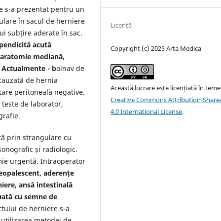
re s-a prezentat pentru un
ulare în sacul de herniere
Licență
i subțire aderate în sac.
pendicită acută
Copyright (c) 2025 Arta Medica
aparatomie mediană,
. Actualmente - b
olnav de
 cauzată de hernia
Această lucrare este licențiată în teme
tare peritoneală negative.
Creative Commons Attribution-ShareA
 teste de laborator,
4.0 International License
.
rafie.
tă prin strangulare cu
sonografic și radiologic.
omie urgentă. Intraoperator
neopalescent, aderențe
niere, ansă intestinală
luată cu semne de
tului de herniere s-a
 utilizarea metodei de