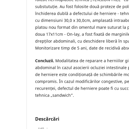
substutuție. Au fost folosite două proteze de po
închiderea dublă a defectului de herniere - te
cu dimensiuni 30,0 x 30,0cm, amplasată intraab
platou nou format din omentul mare suturat la p
doua 17x11cm - On-lay, a fost fixată de marginil
drepților abdominali, cu deschidere liberă în sp
Monitorizare timp de 5 ani, date de recidivă abs
Concluzii.
Modalitatea de reparare a herniilor gi
abdominal în cazul asocierii ocluziei intestinale 
de herniere este condiționață de schimbările mo
compromis. În cazul modificărilor congestive, p
recurenței, defectul de herniere poate fi cu succ
tehnica „sandwich”.
Descărcări