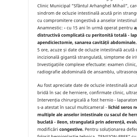
Clinic Municipal ”Sfântul Arhanghel Mihail”, ca
sindrom de ocluzie intestinală acută prin strang
cu compromitere congestivă a anselor intestinulu
Anamnestic:
-
cu 15 ani în urmă operat pentru
a
distructivă complicată cu peritonită totală - l
apendiciectomie, sanarea cavității abdominale
5 ore, acuze și date de ocluzie intestinală acută
incizională gigantă strangulată, simptome de iri
Investigațiile complexe efectuate: examen clinic,
radiografie abdominală de ansamblu, ultrasonog
Au fost apreciate date de ocluzie intestinală acu
bridă în sac de herniere, confirmate clinic, ultra
Intervenția chirurgicală a fost hernio - laparat
s-a atestat în sacul multicameral -
lichid seros 
multiple ale anselor intestinale cu sacul de her
buclată - ileon, strangulată prin aderență, eva
modificări
congestive.
Pentru soluționarea defec
folosit hernioplastie tehnica „TENSION-FREE” cu