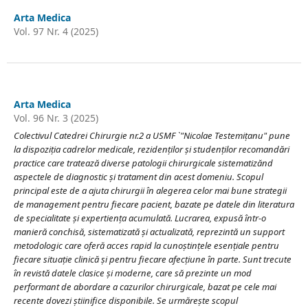
Arta Medica
Vol. 97 Nr. 4 (2025)
Arta Medica
Vol. 96 Nr. 3 (2025)
Colectivul Catedrei Chirurgie nr.2 a USMF `"Nicolae Testemițanu" pune
la dispoziția cadrelor medicale, rezidenților și studenților recomandări
practice care tratează diverse patologii chirurgicale sistematizănd
aspectele de diagnostic și tratament din acest domeniu. Scopul
principal este de a ajuta chirurgii în alegerea celor mai bune strategii
de management pentru fiecare pacient, bazate pe datele din literatura
de specialitate și expertiența acumulată. Lucrarea, expusă într-o
manieră conchisă, sistematizată și actualizată, reprezintă un support
metodologic care oferă acces rapid la cunoștințele esențiale pentru
fiecare situație clinică și pentru fiecare afecțiune în parte. Sunt trecute
în revistă datele clasice și moderne, care să prezinte un mod
performant de abordare a cazurilor chirurgicale, bazat pe cele mai
recente dovezi știinifice disponibile. Se urmărește scopul