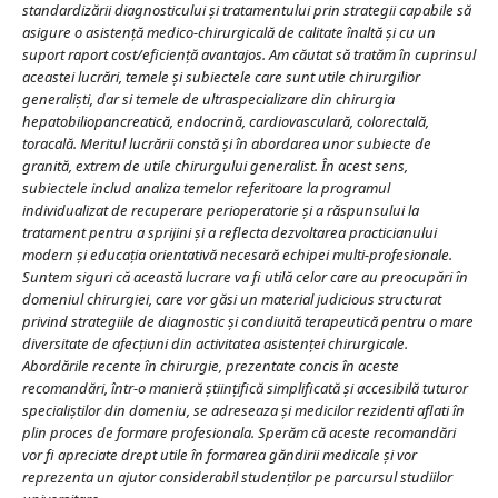
standardizării diagnosticului și tratamentului prin strategii capabile să
asigure o asistență medico-chirurgicală de calitate înaltă și cu un
suport raport cost/eficiență avantajos. Am căutat să tratăm în cuprinsul
aceastei lucrări, temele și subiectele care sunt utile chirurgilior
generaliști, dar si temele de ultraspecializare din chirurgia
hepatobiliopancreatică, endocrină, cardiovasculară, colorectală,
toracală. Meritul lucrării constă și în abordarea unor subiecte de
granită, extrem de utile chirurgului generalist. În acest sens,
subiectele includ analiza temelor referitoare la programul
individualizat de recuperare perioperatorie și a răspunsului la
tratament pentru a sprijini și a reflecta dezvoltarea practicianului
modern și educația orientativă necesară echipei multi-profesionale.
Suntem siguri că această lucrare va fi utilă celor care au preocupări în
domeniul chirurgiei, care vor găsi un material judicious structurat
privind strategiile de diagnostic și condiuită terapeutică pentru o mare
diversitate de afecțiuni din activitatea asistenței chirurgicale.
Abordările recente în chirurgie, prezentate concis în aceste
recomandări, într-o manieră științifică simplificată şi accesibilă tuturor
specialiştilor din domeniu, se adreseaza și medicilor rezidenti aflati în
plin proces de formare profesionala. Sperăm că aceste recomandări
vor fi apreciate drept utile în formarea găndirii medicale și vor
reprezenta un ajutor considerabil studenților pe parcursul studiilor