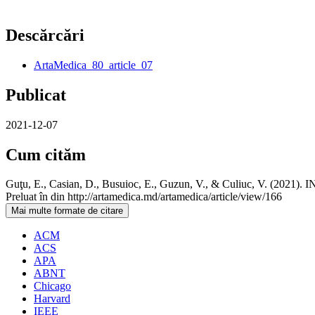
Descărcări
ArtaMedica_80_article_07
Publicat
2021-12-07
Cum cităm
Guţu, E., Casian, D., Busuioc, E., Guzun, V., & Culiuc, 
Preluat în din http://artamedica.md/artamedica/article/view/166
Mai multe formate de citare
ACM
ACS
APA
ABNT
Chicago
Harvard
IEEE