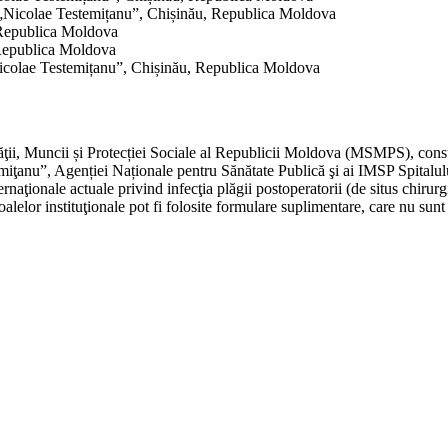
e „Nicolae Testemițanu”, Chișinău, Republica Moldova
 Republica Moldova
 Republica Moldova
Nicolae Testemițanu”, Chișinău, Republica Moldova
ăţii, Muncii și Protecției Sociale al Republicii Moldova (MSMPS), constit
iţanu”, Agenției Naționale pentru Sănătate Publică şi ai IMSP Spitalu
ernaţionale actuale privind infecţia plăgii postoperatorii (de situs chirur
or instituţionale pot fi folosite formulare suplimentare, care nu sunt i