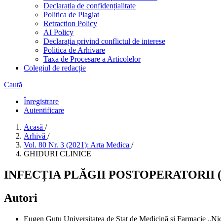
Declarația de confidențialitate
Politica de Plagiat
Retraction Policy
AI Policy
Declarația privind conflictul de interese
Politica de Arhivare
Taxa de Procesare a Articolelor
Colegiul de redacție
Caută
Înregistrare
Autentificare
Acasă
/
Arhivă
/
Vol. 80 Nr. 3 (2021): Arta Medica
/
GHIDURI CLINICE
INFECȚIA PLĂGII POSTOPERATORII 
Autori
Eugen Guţu
Universitatea de Stat de Medicină și Farmacie „N