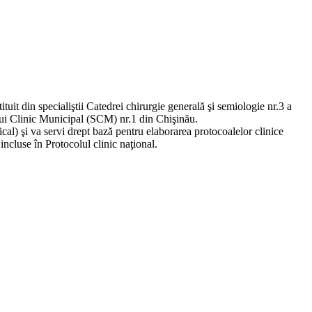
uit din specialiştii Catedrei chirurgie generală şi semiologie nr.3 a
lui Clinic Municipal (SCM) nr.1 din Chişinău.
gical) şi va servi drept bază pentru elaborarea protocoalelor clinice
ncluse în Protocolul clinic naţional.