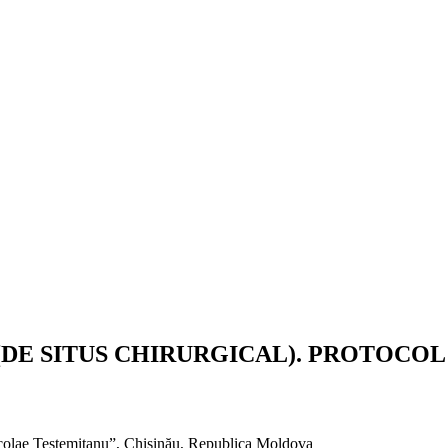
(DE SITUS CHIRURGICAL). PROTOCOL
icolae Testemițanu”, Chișinău, Republica Moldova