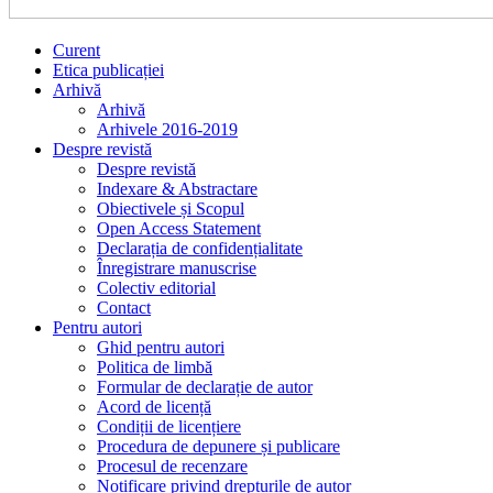
Curent
Etica publicației
Arhivă
Arhivă
Arhivele 2016-2019
Despre revistă
Despre revistă
Indexare & Abstractare
Obiectivele și Scopul
Open Access Statement
Declarația de confidențialitate
Înregistrare manuscrise
Colectiv editorial
Contact
Pentru autori
Ghid pentru autori
Politica de limbă
Formular de declarație de autor
Acord de licență
Condiții de licențiere
Procedura de depunere și publicare
Procesul de recenzare
Notificare privind drepturile de autor