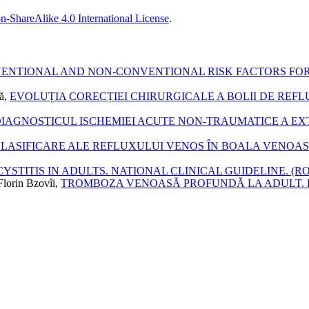
n-ShareAlike 4.0 International License
.
ENTIONAL AND NON-CONVENTIONAL RISK FACTORS FOR
tă,
EVOLUȚIA CORECȚIEI CHIRURGICALE A BOLII DE RE
DIAGNOSTICUL ISCHEMIEI ACUTE NON-TRAUMATICE A EX
E CLASIFICARE ALE REFLUXULUI VENOS ÎN BOALA VENO
TITIS IN ADULTS. NATIONAL CLINICAL GUIDELINE. (R
Florin Bzovîi,
TROMBOZA VENOASĂ PROFUNDĂ LA ADULT. 