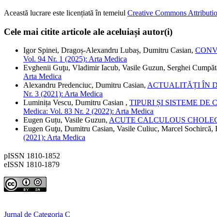
Această lucrare este licențiată în temeiul
Creative Commons Attributio
Cele mai citite articole ale aceluiași autor(i)
Igor Spinei, Dragoș-Alexandru Lubaș, Dumitru Casian,
CONV
Vol. 94 Nr. 1 (2025): Arta Medica
Evghenii Guţu, Vladimir Iacub, Vasile Guzun, Serghei Cumpă
Arta Medica
Alexandru Predenciuc, Dumitru Casian,
ACTUALITĂȚI ÎN 
Nr. 3 (2021): Arta Medica
Luminița Vescu, Dumitru Casian ,
TIPURI ȘI SISTEME D
Medica: Vol. 83 Nr. 2 (2022): Arta Medica
Eugen Guțu, Vasile Guzun,
ACUTE CALCULOUS CHOLECYS
Eugen Guţu, Dumitru Casian, Vasile Culiuc, Marcel Sochircă, 
(2021): Arta Medica
pISSN 1810-1852
eISSN 1810-1879
Jurnal de Categoria C