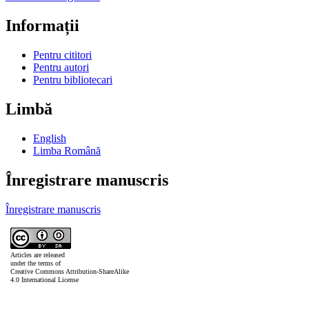
Informații
Pentru cititori
Pentru autori
Pentru bibliotecari
Limbă
English
Limba Română
Înregistrare manuscris
Înregistrare manuscris
Articles are released
under the terms of
Creative Commons Attribution-ShareAlike
4.0 International License