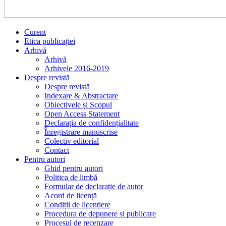
Curent
Etica publicației
Arhivă
Arhivă
Arhivele 2016-2019
Despre revistă
Despre revistă
Indexare & Abstractare
Obiectivele și Scopul
Open Access Statement
Declarația de confidențialitate
Înregistrare manuscrise
Colectiv editorial
Contact
Pentru autori
Ghid pentru autori
Politica de limbă
Formular de declarație de autor
Acord de licență
Condiții de licențiere
Procedura de depunere și publicare
Procesul de recenzare