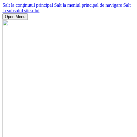
Salt la conținutul principal
Salt la meniul principal de navigare
Salt
la subsolul site-ului
Open Menu