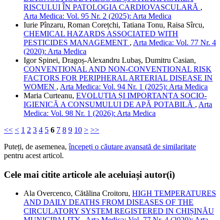
RISCULUI ÎN PATOLOGIA CARDIOVASCULARĂ
,
Arta Medica: Vol. 95 Nr. 2 (2025): Arta Medica
Iurie Pînzaru, Roman Corețchi, Tatiana Tonu, Raisa Sîrcu,
CHEMICAL HAZARDS ASSOCIATED WITH
PESTICIDES MANAGEMENT
,
Arta Medica: Vol. 77 Nr. 4
(2020): Arta Medica
Igor Spinei, Dragoș-Alexandru Lubaș, Dumitru Casian,
CONVENTIONAL AND NON-CONVENTIONAL RISK
FACTORS FOR PERIPHERAL ARTERIAL DISEASE IN
WOMEN
,
Arta Medica: Vol. 94 Nr. 1 (2025): Arta Medica
Maria Curteanu,
EVOLUȚIA ȘI IMPORTANȚA SOCIO-
IGIENICĂ A CONSUMULUI DE APĂ POTABILĂ
,
Arta
Medica: Vol. 98 Nr. 1 (2026): Arta Medica
<<
<
1
2
3
4
5
6
7
8
9
10
>
>>
Puteți, de asemenea,
începeți o căutare avansată de similaritate
pentru acest articol.
Cele mai citite articole ale aceluiași autor(i)
Ala Overcenco, Cătălina Croitoru,
HIGH TEMPERATURES
AND DAILY DEATHS FROM DISEASES OF THE
CIRCULATORY SYSTEM REGISTERED IN CHIȘINĂU
MUNICIPALITY
,
Arta Medica: Vol. 77 Nr. 4 (2020): Arta