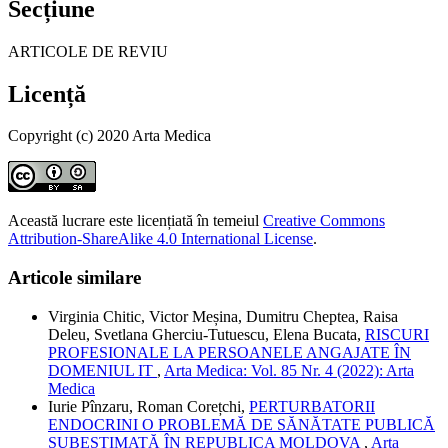
Secțiune
ARTICOLE DE REVIU
Licență
Copyright (c) 2020 Arta Medica
Această lucrare este licențiată în temeiul
Creative Commons
Attribution-ShareAlike 4.0 International License
.
Articole similare
Virginia Chitic, Victor Meșina, Dumitru Cheptea, Raisa
Deleu, Svetlana Gherciu-Tutuescu, Elena Bucata,
RISCURI
PROFESIONALE LA PERSOANELE ANGAJATE ÎN
DOMENIUL IT
,
Arta Medica: Vol. 85 Nr. 4 (2022): Arta
Medica
Iurie Pînzaru, Roman Corețchi,
PERTURBATORII
ENDOCRINI O PROBLEMĂ DE SĂNĂTATE PUBLICĂ
SUBESTIMATĂ ÎN REPUBLICA MOLDOVA
,
Arta