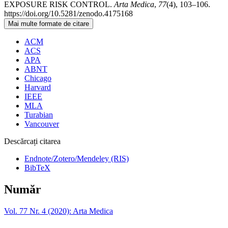
EXPOSURE RISK CONTROL.
Arta Medica
,
77
(4), 103–106.
https://doi.org/10.5281/zenodo.4175168
Mai multe formate de citare
ACM
ACS
APA
ABNT
Chicago
Harvard
IEEE
MLA
Turabian
Vancouver
Descărcați citarea
Endnote/Zotero/Mendeley (RIS)
BibTeX
Număr
Vol. 77 Nr. 4 (2020): Arta Medica