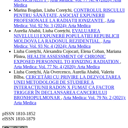
Medica
Marina Bogdan, Liuba Corețchi,
CONTROLUL RISCULUI
PENTRU SĂNĂTATE, ASOCIAT EXPUNERII
PROFESIONALE LA RADIAȚII IONIZANTE
,
Arta
Medica: Vol. 92 Nr. 3 (2024): Arta Medica
Aurelia Ababii, Liuba Corețchi,
EVALUAREA
NIVELULUI EXPUNERII POPULAȚIEI REPUBLICII
MOLDOVA LA RADONUL REZIDENȚIAL
,
Arta
Medica: Vol. 93 Nr. 4 (2024): Arta Medica
Liuba Corețchi, Alexandra Cojocari, Elena Coban, Mariana
Pîntea,
HEALTH ASSESSMENT OF CHRONIC
EXPOSED PERSONNEL TO IONIZING RADIATION
,
Arta Medica: Vol. 77 Nr. 4 (2020): Arta Medica
Liuba Corețchi, Ala Overcenco, Aurelia Ababii, Valeriu
Bîlba,
CERCETĂRI CU PRIVIRE LA DEZVOLTAREA
UNEI METODOLOGII DE STUDIERE A
INTERACȚIUNII RADON X FUMAT CA FACTOR
TRIGGER ÎN DECLANȘAREA CANCERULUI
BRONHOPULMONAR
,
Arta Medica: Vol. 79 Nr. 2 (2021):
Arta Medica
pISSN 1810-1852
eISSN 1810-1879