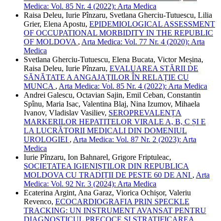
Medica: Vol. 85 Nr. 4 (2022): Arta Medica
Raisa Deleu, Iurie Pînzaru, Svetlana Gherciu-Tutuescu, Lilia
Grier, Elena Apostu,
EPIDEMIOLOGICAL ASSESSMENT
OF OCCUPATIONAL MORBIDITY IN THE REPUBLIC
OF MOLDOVA
,
Arta Medica: Vol. 77 Nr. 4 (2020): Arta
Medica
Svetlana Gherciu-Tutuescu, Elena Bucata, Victor Meșina,
Raisa Deleu, Iurie Pînzaru,
EVALUAREA STĂRII DE
SĂNĂTATE A ANGAJAȚILOR ÎN RELAȚIE CU
MUNCA
,
Arta Medica: Vol. 85 Nr. 4 (2022): Arta Medica
Andrei Galescu, Octavian Sajin, Emil Ceban, Constantin
Spînu, Maria Isac, Valentina Blaj, Nina Izumov, Mihaela
Ivanov, Vladislav Vasiliev,
SEROPREVALENȚA
MARKERILOR HEPATITELOR VIRALE A, B, C ȘI E
LA LUCRĂTORII MEDICALI DIN DOMENIUL
UROLOGIEI
,
Arta Medica: Vol. 87 Nr. 2 (2023): Arta
Medica
Iurie Pînzaru, Ion Bahnarel, Grigore Friptuleac,
SOCIETATEA IGIENIȘTILOR DIN REPUBLICA
MOLDOVA CU TRADIȚII DE PESTE 60 DE ANI
,
Arta
Medica: Vol. 92 Nr. 3 (2024): Arta Medica
Ecaterina Argint, Ana Garaz, Viorica Ochișor, Valeriu
Revenco,
ECOCARDIOGRAFIA PRIN SPECKLE
TRACKING: UN INSTRUMENT AVANSAT PENTRU
DIAGNOSTICUL PRECOCE ȘI STRATIFICAREA