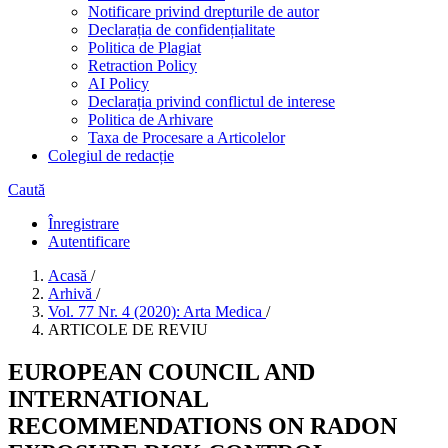
Notificare privind drepturile de autor
Declarația de confidențialitate
Politica de Plagiat
Retraction Policy
AI Policy
Declarația privind conflictul de interese
Politica de Arhivare
Taxa de Procesare a Articolelor
Colegiul de redacție
Caută
Înregistrare
Autentificare
Acasă
/
Arhivă
/
Vol. 77 Nr. 4 (2020): Arta Medica
/
ARTICOLE DE REVIU
EUROPEAN COUNCIL AND
INTERNATIONAL
RECOMMENDATIONS ON RADON