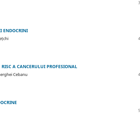
I ENDOCRINI
ețchi
E RISC A CANCERULUI PROFESIONAL
 Serghei Cebanu
DOCRINE