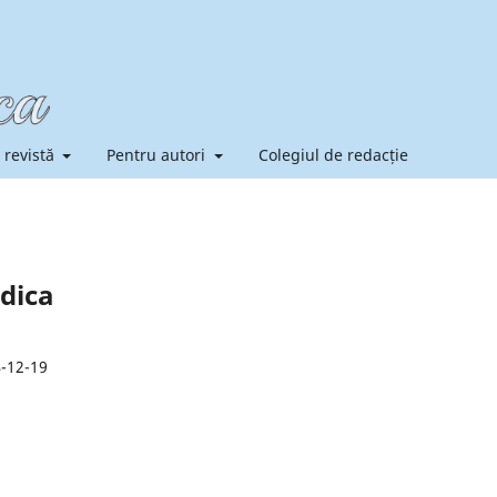
 revistă
Pentru autori
Colegiul de redacție
edica
-12-19