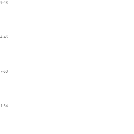
39-43
44-46
47-50
51-54