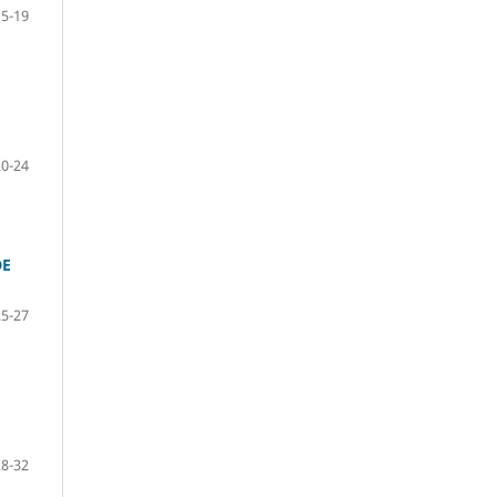
15-19
20-24
DE
25-27
28-32