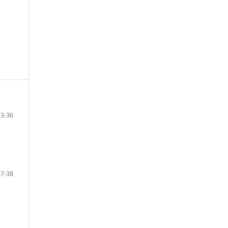
33-36
37-38