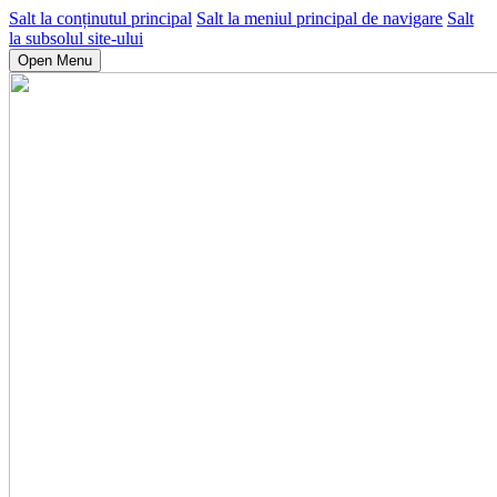
Salt la conținutul principal
Salt la meniul principal de navigare
Salt
la subsolul site-ului
Open Menu