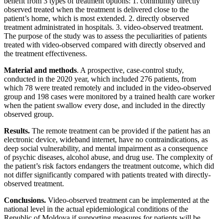
benefit from 3 types of treatment options: 1. community directly
observed treated when the treatment is delivered close to the
patient’s home, which is most extended. 2. directly observed
treatment administrated in hospitals. 3. video-observed treatment.
The purpose of the study was to assess the peculiarities of patients
treated with video-observed compared with directly observed and
the treatment effectiveness.
Material and methods
. A prospective, case-control study,
conducted in the 2020 year, which included 276 patients, from
which 78 were treated remotely and included in the video-observed
group and 198 cases were monitored by a trained health care worker
when the patient swallow every dose, and included in the directly
observed group.
Results.
The remote treatment can be provided if the patient has an
electronic device, wideband internet, have no contraindications, as
deep social vulnerability, and mental impairment as a consequence
of psychic diseases, alcohol abuse, and drug use. The complexity of
the patient’s risk factors endangers the treatment outcome, which did
not differ significantly compared with patients treated with directly-
observed treatment.
Conclusions.
Video-observed treatment can be implemented at the
national level in the actual epidemiological conditions of the
Republic of Moldova if supporting measures for patients will be