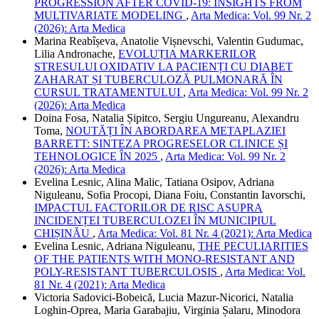
PROGRESSION AFTER COVID-19: INSIGHTS FROM
MULTIVARIATE MODELING
,
Arta Medica: Vol. 99 Nr. 2
(2026): Arta Medica
Marina Reabîșeva, Anatolie Vișnevschi, Valentin Gudumac,
Lilia Andronache,
EVOLUȚIA MARKERILOR
STRESULUI OXIDATIV LA PACIENȚI CU DIABET
ZAHARAT ȘI TUBERCULOZĂ PULMONARĂ ÎN
CURSUL TRATAMENTULUI
,
Arta Medica: Vol. 99 Nr. 2
(2026): Arta Medica
Doina Fosa, Natalia Șipitco, Sergiu Ungureanu, Alexandru
Toma,
NOUTĂȚI ÎN ABORDAREA METAPLAZIEI
BARRETT: SINTEZA PROGRESELOR CLINICE ȘI
TEHNOLOGICE ÎN 2025
,
Arta Medica: Vol. 99 Nr. 2
(2026): Arta Medica
Evelina Lesnic, Alina Malic, Tatiana Osipov, Adriana
Niguleanu, Sofia Procopi, Diana Foiu, Constantin Iavorschi,
IMPACTUL FACTORILOR DE RISC ASUPRA
INCIDENȚEI TUBERCULOZEI ÎN MUNICIPIUL
CHIȘINĂU
,
Arta Medica: Vol. 81 Nr. 4 (2021): Arta Medica
Evelina Lesnic, Adriana Niguleanu,
THE PECULIARITIES
OF THE PATIENTS WITH MONO-RESISTANT AND
POLY-RESISTANT TUBERCULOSIS
,
Arta Medica: Vol.
81 Nr. 4 (2021): Arta Medica
Victoria Sadovici-Bobeică, Lucia Mazur-Nicorici, Natalia
Loghin-Oprea, Maria Garabajiu, Virginia Șalaru, Minodora