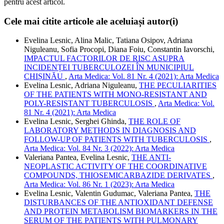
pentru acest articol.
Cele mai citite articole ale aceluiași autor(i)
Evelina Lesnic, Alina Malic, Tatiana Osipov, Adriana
Niguleanu, Sofia Procopi, Diana Foiu, Constantin Iavorschi,
IMPACTUL FACTORILOR DE RISC ASUPRA
INCIDENȚEI TUBERCULOZEI ÎN MUNICIPIUL
CHIȘINĂU
,
Arta Medica: Vol. 81 Nr. 4 (2021): Arta Medica
Evelina Lesnic, Adriana Niguleanu,
THE PECULIARITIES
OF THE PATIENTS WITH MONO-RESISTANT AND
POLY-RESISTANT TUBERCULOSIS
,
Arta Medica: Vol.
81 Nr. 4 (2021): Arta Medica
Evelina Lesnic, Serghei Ghinda,
THE ROLE OF
LABORATORY METHODS IN DIAGNOSIS AND
FOLLOW-UP OF PATIENTS WITH TUBERCULOSIS
,
Arta Medica: Vol. 84 Nr. 3 (2022): Arta Medica
Valeriana Pantea, Evelina Lesnic,
THE ANTI-
NEOPLASTIC ACTIVITY OF THE COORDINATIVE
COMPOUNDS, THIOSEMICARBAZIDE DERIVATES
,
Arta Medica: Vol. 86 Nr. 1 (2023): Arta Medica
Evelina Lesnic, Valentin Gudumac, Valeriana Pantea,
THE
DISTURBANCES OF THE ANTIOXIDANT DEFENSE
AND PROTEIN METABOLISM BIOMARKERS IN THE
SERUM OF THE PATIENTS WITH PULMONARY