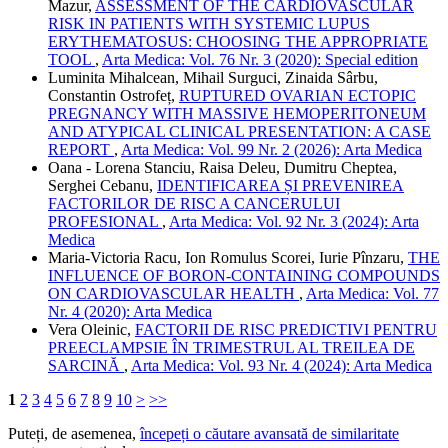
Mazur,
ASSESSMENT OF THE CARDIOVASCULAR
RISK IN PATIENTS WITH SYSTEMIC LUPUS
ERYTHEMATOSUS: CHOOSING THE APPROPRIATE
TOOL
,
Arta Medica: Vol. 76 Nr. 3 (2020): Special edition
Luminita Mihalcean, Mihail Surguci, Zinaida Sârbu,
Constantin Ostrofeț,
RUPTURED OVARIAN ECTOPIC
PREGNANCY WITH MASSIVE HEMOPERITONEUM
AND ATYPICAL CLINICAL PRESENTATION: A CASE
REPORT
,
Arta Medica: Vol. 99 Nr. 2 (2026): Arta Medica
Oana - Lorena Stanciu, Raisa Deleu, Dumitru Cheptea,
Serghei Cebanu,
IDENTIFICAREA ȘI PREVENIREA
FACTORILOR DE RISC A CANCERULUI
PROFESIONAL
,
Arta Medica: Vol. 92 Nr. 3 (2024): Arta
Medica
Maria-Victoria Racu, Ion Romulus Scorei, Iurie Pînzaru,
THE
INFLUENCE OF BORON-CONTAINING COMPOUNDS
ON CARDIOVASCULAR HEALTH
,
Arta Medica: Vol. 77
Nr. 4 (2020): Arta Medica
Vera Oleinic,
FACTORII DE RISC PREDICTIVI PENTRU
PREECLAMPSIE ÎN TRIMESTRUL AL TREILEA DE
SARCINĂ
,
Arta Medica: Vol. 93 Nr. 4 (2024): Arta Medica
1
2
3
4
5
6
7
8
9
10
>
>>
Puteți, de asemenea,
începeți o căutare avansată de similaritate