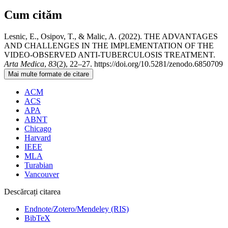
Cum cităm
Lesnic, E., Osipov, T., & Malic, A. (2022). THE ADVANTAGES
AND CHALLENGES IN THE IMPLEMENTATION OF THE
VIDEO-OBSERVED ANTI-TUBERCULOSIS TREATMENT.
Arta Medica
,
83
(2), 22–27. https://doi.org/10.5281/zenodo.6850709
Mai multe formate de citare
ACM
ACS
APA
ABNT
Chicago
Harvard
IEEE
MLA
Turabian
Vancouver
Descărcați citarea
Endnote/Zotero/Mendeley (RIS)
BibTeX