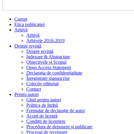
Curent
Etica publicației
Arhivă
Arhivă
Arhivele 2016-2019
Despre revistă
Despre revistă
Indexare & Abstractare
Obiectivele și Scopul
Open Access Statement
Declarația de confidențialitate
Înregistrare manuscrise
Colectiv editorial
Contact
Pentru autori
Ghid pentru autori
Politica de limbă
Formular de declarație de autor
Acord de licență
Condiții de licențiere
Procedura de depunere și publicare
Procesul de recenzare