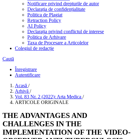
Notificare privind drepturile de autor
Declarația de confidențialitate
Politica de Plagiat
Retraction Policy
AI Policy
Declarația privind conflictul de interese
Politica de Arhivare
Taxa de Procesare a Articolelor
Colegiul de redacție
Caută
Înregistrare
Autentificare
Acasă
/
Arhivă
/
Vol. 83 Nr. 2 (2022): Arta Medica
/
ARTICOLE ORIGINALE
THE ADVANTAGES AND
CHALLENGES IN THE
IMPLEMENTATION OF THE VIDEO-