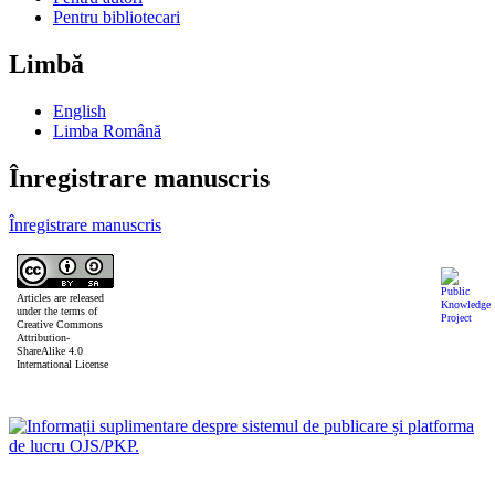
Pentru bibliotecari
Limbă
English
Limba Română
Înregistrare manuscris
Înregistrare manuscris
Articles are released
under the terms of
Creative Commons
Attribution-
ShareAlike 4.0
International License