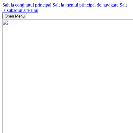
Salt la conținutul principal
Salt la meniul principal de navigare
Salt
la subsolul site-ului
Open Menu