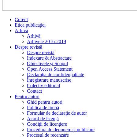
Curent
Etica publicației
Arhivă
Arhivă
Arhivele 2016-2019
Despre revistă
Despre revistă
Indexare & Abstractare
Obiectivele și Scopul
Open Access Statement
Declarația de confidențialitate
Înregistrare manuscrise
Colectiv editorial
Contact
Pentru autori
Ghid pentru autori
Politica de limbă
Formular de declarație de autor
Acord de licență
Condiții de licențiere
Procedura de depunere și publicare
Procesul de recenzare