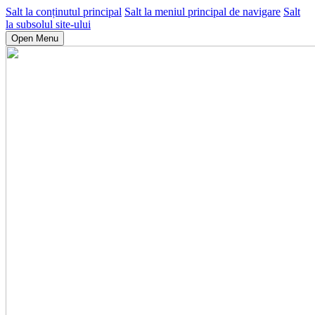
Salt la conținutul principal
Salt la meniul principal de navigare
Salt
la subsolul site-ului
Open Menu