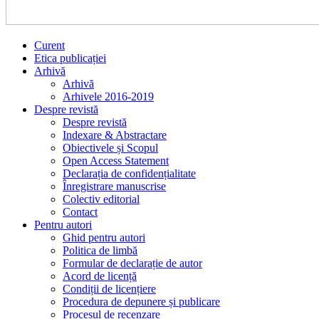
Curent
Etica publicației
Arhivă
Arhivă
Arhivele 2016-2019
Despre revistă
Despre revistă
Indexare & Abstractare
Obiectivele și Scopul
Open Access Statement
Declarația de confidențialitate
Înregistrare manuscrise
Colectiv editorial
Contact
Pentru autori
Ghid pentru autori
Politica de limbă
Formular de declarație de autor
Acord de licență
Condiții de licențiere
Procedura de depunere și publicare
Procesul de recenzare