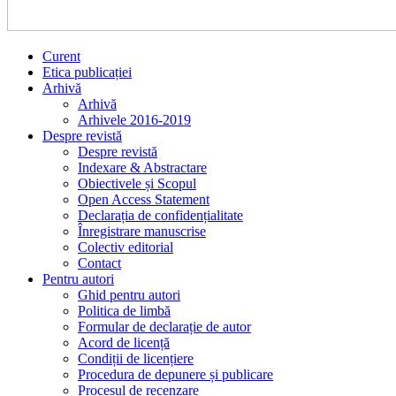
Curent
Etica publicației
Arhivă
Arhivă
Arhivele 2016-2019
Despre revistă
Despre revistă
Indexare & Abstractare
Obiectivele și Scopul
Open Access Statement
Declarația de confidențialitate
Înregistrare manuscrise
Colectiv editorial
Contact
Pentru autori
Ghid pentru autori
Politica de limbă
Formular de declarație de autor
Acord de licență
Condiții de licențiere
Procedura de depunere și publicare
Procesul de recenzare