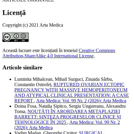
Licență
Copyright (c) 2021 Arta Medica
Această lucrare este licențiată în temeiul
Creative Commons
Attribution-ShareAlike 4.0 International License
.
Articole similare
Luminita Mihalcean, Mihail Surguci, Zinaida Sârbu,
Constantin Ostrofeț,
RUPTURED OVARIAN ECTOPIC
PREGNANCY WITH MASSIVE HEMOPERITONEUM
AND ATYPICAL CLINICAL PRESENTATION: A CASE
REPORT
,
Arta Medica: Vol. 99 Nr. 2 (2026): Arta Medica
Doina Fosa, Natalia Șipitco, Sergiu Ungureanu, Alexandru
Toma,
NOUTĂȚI ÎN ABORDAREA METAPLAZIEI
BARRETT: SINTEZA PROGRESELOR CLINICE ȘI
TEHNOLOGICE ÎN 2025
,
Arta Medica: Vol. 99 Nr. 2
(2026): Arta Medica
Vadim Madan, Gheorghe Croitor,
SURGICAL