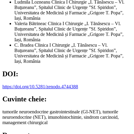
Ludmila Lozneanu
Clinica I Chirurgie „I. Tănăsescu – Vl.
Buţureanu”, Spitalul Clinic de Urgențe ”Sf. Spiridon”,
Universitatea de Medicină și Farmacie „Grigore T. Popa”,
Iași, România
Valeria Bătrineac
Clinica I Chirurgie „I. Tănăsescu – Vl.
Buţureanu”, Spitalul Clinic de Urgențe ”Sf. Spiridon”,
Universitatea de Medicină și Farmacie „Grigore T. Popa”,
Iași, România
C. Bradea
Clinica I Chirurgie „I. Tănăsescu – Vl.
Buţureanu”, Spitalul Clinic de Urgențe ”Sf. Spiridon”,
Universitatea de Medicină și Farmacie „Grigore T. Popa”,
Iași, România
DOI:
https://doi.org/10.5281/zenodo.4744388
Cuvinte cheie:
tumorile neuroendocrine gastrointestinale (GI-NET), tumorile
neuroendocrine (NET), imunohistochimie, sindrom carcinoid,
management chirurgical