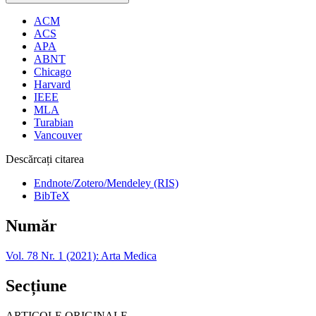
ACM
ACS
APA
ABNT
Chicago
Harvard
IEEE
MLA
Turabian
Vancouver
Descărcați citarea
Endnote/Zotero/Mendeley (RIS)
BibTeX
Număr
Vol. 78 Nr. 1 (2021): Arta Medica
Secțiune
ARTICOLE ORIGINALE