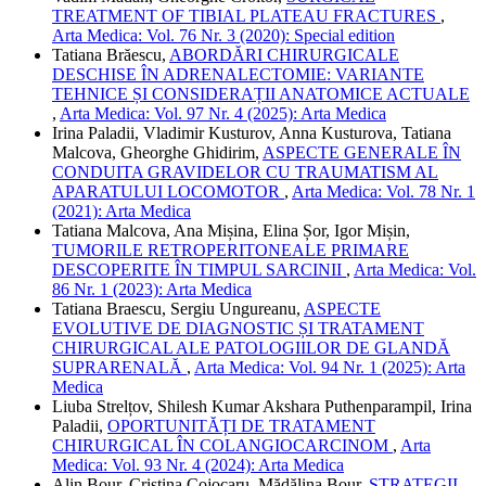
TREATMENT OF TIBIAL PLATEAU FRACTURES
,
Arta Medica: Vol. 76 Nr. 3 (2020): Special edition
Tatiana Brăescu,
ABORDĂRI CHIRURGICALE
DESCHISE ÎN ADRENALECTOMIE: VARIANTE
TEHNICE ȘI CONSIDERAȚII ANATOMICE ACTUALE
,
Arta Medica: Vol. 97 Nr. 4 (2025): Arta Medica
Irina Paladii, Vladimir Kusturov, Anna Kusturova, Tatiana
Malcova, Gheorghe Ghidirim,
ASPECTE GENERALE ÎN
CONDUITA GRAVIDELOR CU TRAUMATISM AL
APARATULUI LOCOMOTOR
,
Arta Medica: Vol. 78 Nr. 1
(2021): Arta Medica
Tatiana Malcova, Ana Mișina, Elina Șor, Igor Mișin,
TUMORILE RETROPERITONEALE PRIMARE
DESCOPERITE ÎN TIMPUL SARCINII
,
Arta Medica: Vol.
86 Nr. 1 (2023): Arta Medica
Tatiana Braescu, Sergiu Ungureanu,
ASPECTE
EVOLUTIVE DE DIAGNOSTIC ȘI TRATAMENT
CHIRURGICAL ALE PATOLOGIILOR DE GLANDĂ
SUPRARENALĂ
,
Arta Medica: Vol. 94 Nr. 1 (2025): Arta
Medica
Liuba Strelțov, Shilesh Kumar Akshara Puthenparampil, Irina
Paladii,
OPORTUNITĂȚI DE TRATAMENT
CHIRURGICAL ÎN COLANGIOCARCINOM
,
Arta
Medica: Vol. 93 Nr. 4 (2024): Arta Medica
Alin Bour, Cristina Cojocaru, Mădălina Bour,
STRATEGII