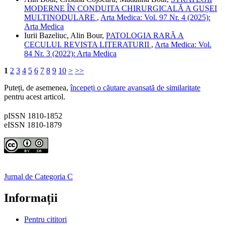
MODERNE ÎN CONDUITA CHIRURGICALĂ A GUȘEI
MULTINODULARE
,
Arta Medica: Vol. 97 Nr. 4 (2025):
Arta Medica
Iurii Bazeliuc, Alin Bour,
PATOLOGIA RARĂ A
CECULUI. REVISTA LITERATURII
,
Arta Medica: Vol.
84 Nr. 3 (2022): Arta Medica
1
2
3
4
5
6
7
8
9
10
>
>>
Puteți, de asemenea,
începeți o căutare avansată de similaritate
pentru acest articol.
pISSN 1810-1852
eISSN 1810-1879
Jurnal de Categoria C
Informații
Pentru cititori