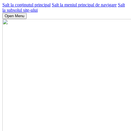
Salt la conținutul principal
Salt la meniul principal de navigare
Salt
la subsolul site-ului
Open Menu