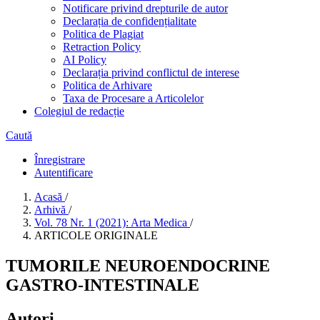
Notificare privind drepturile de autor
Declarația de confidențialitate
Politica de Plagiat
Retraction Policy
AI Policy
Declarația privind conflictul de interese
Politica de Arhivare
Taxa de Procesare a Articolelor
Colegiul de redacție
Caută
Înregistrare
Autentificare
Acasă
/
Arhivă
/
Vol. 78 Nr. 1 (2021): Arta Medica
/
ARTICOLE ORIGINALE
TUMORILE NEUROENDOCRINE
GASTRO-INTESTINALE
Autori