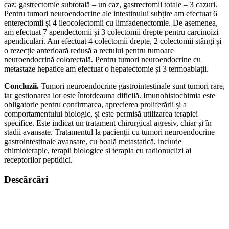
caz; gastrectomie subtotală – un caz, gastrectomii totale – 3 cazuri.
Pentru tumori neuroendocrine ale intestinului subțire am efectuat 6
enterectomii și 4 ileocolectomii cu limfadenectomie. De asemenea,
am efectuat 7 apendectomii și 3 colectomii drepte pentru carcinoizi
apendiculari. Am efectuat 4 colectomii drepte, 2 colectomii stângi și
o rezecție anterioară redusă a rectului pentru tumoare
neuroendocrină colorectală. Pentru tumori neuroendocrine cu
metastaze hepatice am efectuat o hepatectomie și 3 termoablații.
Concluzii.
Tumori neuroendocrine gastrointestinale sunt tumori rare,
iar gestionarea lor este întotdeauna dificilă. Imunohistochimia este
obligatorie pentru confirmarea, aprecierea proliferării și a
comportamentului biologic, și este permisă utilizarea terapiei
specifice. Este indicat un tratament chirurgical agresiv, chiar și în
stadii avansate. Tratamentul la pacienții cu tumori neuroendocrine
gastrointestinale avansate, cu boală metastatică, include
chimioterapie, terapii biologice și terapia cu radionuclizi ai
receptorilor peptidici.
Descărcări