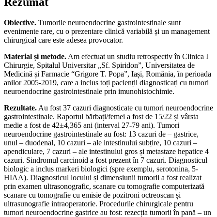
Rezumat
Obiective.
Tumorile neuroendocrine gastrointestinale sunt
evenimente rare, cu o prezentare clinică variabilă și un management
chirurgical care este adesea provocator.
Material și metode.
Am efectuat un studiu retrospectiv în Clinica I
Chirurgie, Spitalul Universitar „Sf. Spiridon”, Universitatea de
Medicină și Farmacie “Grigore T. Popa”, Iași, România, în perioada
anilor 2005-2019, care a inclus toți pacienții diagnosticați cu tumori
neuroendocrine gastrointestinale prin imunohistochimie.
Rezultate.
Au fost 37 cazuri diagnosticate cu tumori neuroendocrine
gastrointestinale. Raportul bărbați/femei a fost de 15/22 și vârsta
medie a fost de 42±4,365 ani (interval 27-79 ani). Tumori
neuroendocrine gastrointestinale au fost: 13 cazuri de – gastrice,
unul – duodenal, 10 cazuri – ale intestinului subțire, 10 cazuri –
apendiculare, 7 cazuri – ale intestinului gros și metastaze hepatice 4
cazuri. Sindromul carcinoid a fost prezent în 7 cazuri. Diagnosticul
biologic a inclus markeri biologici (spre exemplu, serotonina, 5-
HIAA). Diagnosticul locului și dimensiunii tumorii a fost realizat
prin examen ultrasonografic, scanare cu tomografie computerizată
scanare cu tomografie cu emisie de pozitroni octreoscan și
ultrasunografie intraoperatorie. Procedurile chirurgicale pentru
tumori neuroendocrine gastrice au fost: rezecția tumorii în pană – un