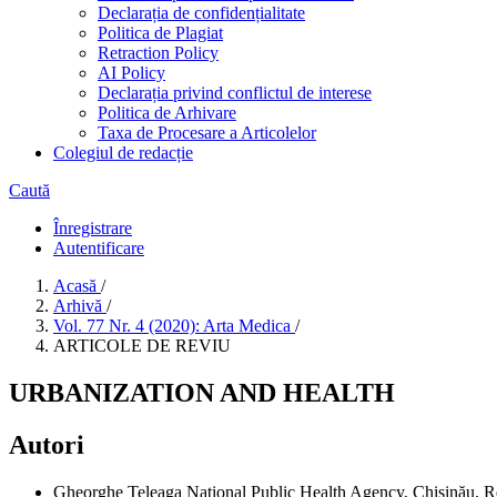
Declarația de confidențialitate
Politica de Plagiat
Retraction Policy
AI Policy
Declarația privind conflictul de interese
Politica de Arhivare
Taxa de Procesare a Articolelor
Colegiul de redacție
Caută
Înregistrare
Autentificare
Acasă
/
Arhivă
/
Vol. 77 Nr. 4 (2020): Arta Medica
/
ARTICOLE DE REVIU
URBANIZATION AND HEALTH
Autori
Gheorghe Teleaga
National Public Health Agency, Chișinău, 