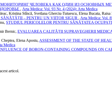
МОНИТОРИНГ ЧЕЛОВЕКА КАК ОДИН ИЗ ОСНОВНЫХ М
ЗДОРОВЬЕ
,
Arta Medica: Vol. 93 Nr. 4 (2024): Arta Medica
uleac, Kristina Stîncă, Svetlana Gherciu-Tutuescu, Elena Bucata, Raisa 
 SĂNĂTĂȚII – PENTRU UN VIITOR SIGUR
,
Arta Medica: Vol. 8
anu,
STUDIUL PERICOLELOR PENTRU SĂNĂTATEA OCUPAȚ
mir Bernic,
EVALUAREA CALITĂȚII SUPRAVEGHERII MEDIC
u Cheptea, Elena Apostu,
ASSESSMENT OF THE STATE OF HEAL
rta Medica
 INFLUENCE OF BORON-CONTAINING COMPOUNDS ON C
cest articol.