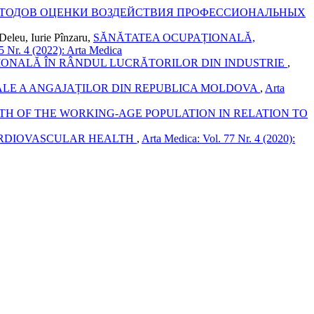
ЕТОДОВ ОЦЕНКИ ВОЗДЕЙСТВИЯ ПРОФЕССИОНАЛЬНЫХ
Deleu, Iurie Pînzaru,
SĂNĂTATEA OCUPAȚIONALĂ,
5 Nr. 4 (2022): Arta Medica
IONALĂ ÎN RÂNDUL LUCRĂTORILOR DIN INDUSTRIE
,
ALE A ANGAJAȚILOR DIN REPUBLICA MOLDOVA
,
Arta
TH OF THE WORKING-AGE POPULATION IN RELATION TO
ARDIOVASCULAR HEALTH
,
Arta Medica: Vol. 77 Nr. 4 (2020):