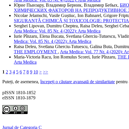
Юрие Пынзару, Владимир Берник, Владимир Бебых,
БИО
ХИМИЧЕСКИХ ФАКТОРОВ НА РЕПРОДУКТИВНОЕ 
Nicolae Jelamschi, Vasile Guștiuc, Ion Bahnarel, Grigore Fript
SIGURANȚĂ CHIMICĂ ȘI TOXICOLOGIE: PROTECȚIA
Serghei Lipovan, Dumitru Cheptea, Raisa Deleu, Serghei Ceb
Arta Medica: Vol. 85 Nr. 4 (2022): Arta Medica
Iurie Pînzaru, Elena Bucata, Svetlana Gherciu-Tutuescu, Vladi
Medica: Vol. 85 Nr. 4 (2022): Arta Medica
Raisa Deleu, Svetlana Gherciu-Tutuescu, Galina Buta, Dumitr
THE EMPLOYMENT
,
Arta Medica: Vol. 77 Nr. 4 (2020): A
Maria-Victoria Racu, Ion Romulus Scorei, Iurie Pînzaru,
THE
Arta Medica
1
2
3
4
5
6
7
8
9
10
>
>>
Puteți, de asemenea,
începeți o căutare avansată de similaritate
pentru a
pISSN 1810-1852
eISSN 1810-1879
Jurnal de Categoria C