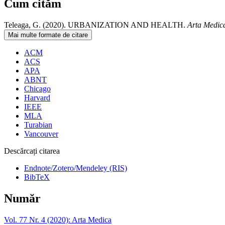
Cum cităm
Teleaga, G. (2020). URBANIZATION AND HEALTH.
Arta Medic
Mai multe formate de citare
ACM
ACS
APA
ABNT
Chicago
Harvard
IEEE
MLA
Turabian
Vancouver
Descărcați citarea
Endnote/Zotero/Mendeley (RIS)
BibTeX
Număr
Vol. 77 Nr. 4 (2020): Arta Medica