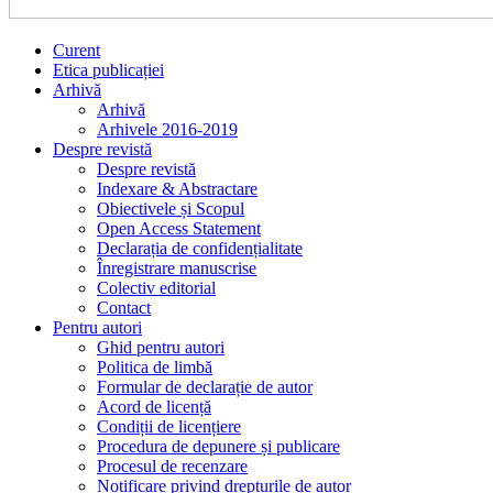
Curent
Etica publicației
Arhivă
Arhivă
Arhivele 2016-2019
Despre revistă
Despre revistă
Indexare & Abstractare
Obiectivele și Scopul
Open Access Statement
Declarația de confidențialitate
Înregistrare manuscrise
Colectiv editorial
Contact
Pentru autori
Ghid pentru autori
Politica de limbă
Formular de declarație de autor
Acord de licență
Condiții de licențiere
Procedura de depunere și publicare
Procesul de recenzare
Notificare privind drepturile de autor