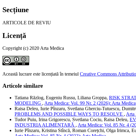
Secțiune
ARTICOLE DE REVIU
Licență
Copyright (c) 2020 Arta Medica
Această lucrare este licențiată în temeiul
Creative Commons Attributio
Articole similare
Tatiana Răzlog, Eugeniu Russu, Liliana Groppa,
RISK STRA
MODELING
,
Arta Medica: Vol. 99 Nr. 2 (2026): Arta Medica
Raisa Deleu, Iurie Pînzaru, Svetlana Gherciu-Tutuescu, Dumit
PROBLEMS AND POSSIBLE WAYS TO RESOLVE
,
Arta 
Tudor Puiu, Irina Grigorescu, Svetlana Cociu, Raisa Deleu,
EV
INDUSTRIA ALIMENTARĂ
,
Arta Medica: Vol. 85 Nr. 4 (2
Iurie Pînzaru, Kristina Stîncă, Roman Corețchi, Olga Irimca,
Arta Medica: Vol. 85 Nr. 4 (2022): Arta Medica