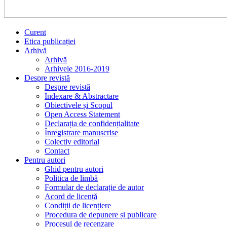
Curent
Etica publicației
Arhivă
Arhivă
Arhivele 2016-2019
Despre revistă
Despre revistă
Indexare & Abstractare
Obiectivele și Scopul
Open Access Statement
Declarația de confidențialitate
Înregistrare manuscrise
Colectiv editorial
Contact
Pentru autori
Ghid pentru autori
Politica de limbă
Formular de declarație de autor
Acord de licență
Condiții de licențiere
Procedura de depunere și publicare
Procesul de recenzare