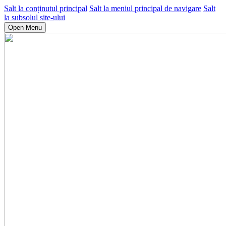
Salt la conținutul principal
Salt la meniul principal de navigare
Salt
la subsolul site-ului
Open Menu