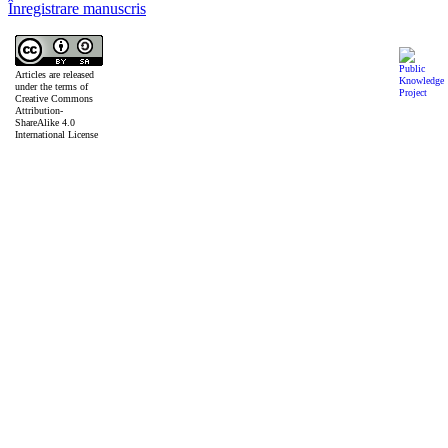
Înregistrare manuscris
Articles are released
under the terms of
Creative Commons
Attribution-
ShareAlike 4.0
International License