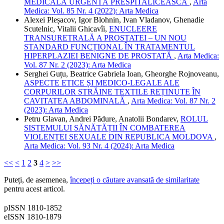
MEDICALĂ URGENTĂ PRESPITALICEASCĂ
,
Arta
Medica: Vol. 85 Nr. 4 (2022): Arta Medica
Alexei Pleșacov, Igor Blohnin, Ivan Vladanov, Ghenadie
Scutelnic, Vitalii Ghicavîi,
ENUCLEERE
TRANSURETRALĂ A PROSTATEI – UN NOU
STANDARD FUNCȚIONAL ÎN TRATAMENTUL
HIPERPLAZIEI BENIGNE DE PROSTATĂ
,
Arta Medica:
Vol. 87 Nr. 2 (2023): Arta Medica
Serghei Guțu, Beatrice Gabriela Ioan, Gheorghe Rojnoveanu,
ASPECTE ETICE ȘI MEDICO-LEGALE ALE
CORPURILOR STRĂINE TEXTILE REȚINUTE ÎN
CAVITATEA ABDOMINALĂ
,
Arta Medica: Vol. 87 Nr. 2
(2023): Arta Medica
Petru Glavan, Andrei Pădure, Anatolii Bondarev,
ROLUL
SISTEMULUI SĂNĂTĂȚII ÎN COMBATEREA
VIOLENȚEI SEXUALE DIN REPUBLICA MOLDOVA
,
Arta Medica: Vol. 93 Nr. 4 (2024): Arta Medica
<<
<
1
2
3
4
>
>>
Puteți, de asemenea,
începeți o căutare avansată de similaritate
pentru acest articol.
pISSN 1810-1852
eISSN 1810-1879