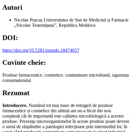
Autori
Nicolae Pușcaș
Universitatea de Stat de Medicină și Farmacie
„Nicolae Testemițanu”, Republica Moldova
DOI:
https://doi.org/10.5281/zenodo.18474657
Cuvinte cheie:
Produse farmaceutice, cosmetice, contaminare microbiană, siguranța
consumatorului
Rezumat
Introducere.
Numărul tot mai mare de retrageri de produse
farmaceutice și cosmetice din ultimii ani ne-a făcut din nou
conștienți cât de importantă este calitatea microbiologică a acestor
produse. Prezenţa microorganismelor în aceste produse poate deveni
o sursă de răspândire a patologiei infecțioase prin intermediul lor, în
cazul când produsele contaminate sunt procesate la nivel industrial