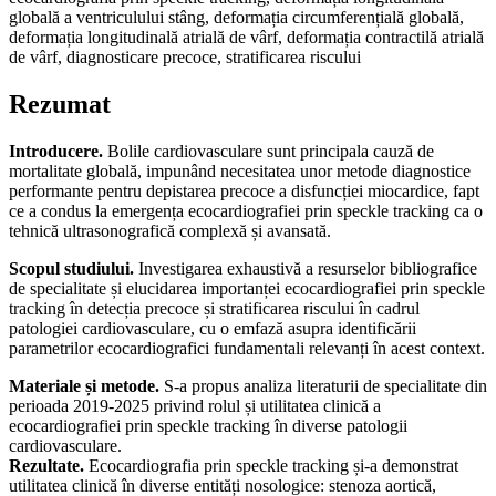
globală a ventriculului stâng, deformația circumferențială globală,
deformația longitudinală atrială de vârf, deformația contractilă atrială
de vârf, diagnosticare precoce, stratificarea riscului
Rezumat
Introducere.
Bolile cardiovasculare sunt principala cauză de
mortalitate globală, impunând necesitatea unor metode diagnostice
performante pentru depistarea precoce a disfuncției miocardice, fapt
ce a condus la emergența ecocardiografiei prin speckle tracking ca o
tehnică ultrasonografică complexă și avansată.
Scopul studiului.
Investigarea exhaustivă a resurselor bibliografice
de specialitate și elucidarea importanței ecocardiografiei prin speckle
tracking în detecția precoce și stratificarea riscului în cadrul
patologiei cardiovasculare, cu o emfază asupra identificării
parametrilor ecocardiografici fundamentali relevanți în acest context.
Materiale și metode.
S-a propus analiza literaturii de specialitate din
perioada 2019-2025 privind rolul și utilitatea clinică a
ecocardiografiei prin speckle tracking în diverse patologii
cardiovasculare.
Rezultate.
Ecocardiografia prin speckle tracking și-a demonstrat
utilitatea clinică în diverse entități nosologice: stenoza aortică,