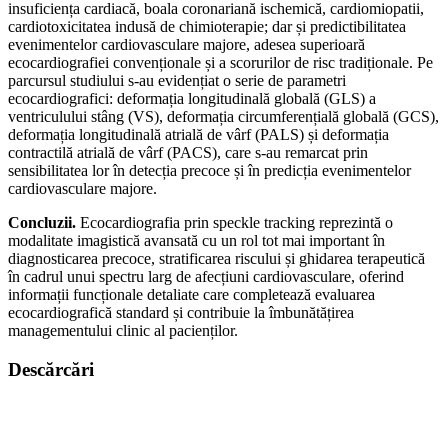
insuficiența cardiacă, boala coronariană ischemică, cardiomiopatii,
cardiotoxicitatea indusă de chimioterapie; dar și predictibilitatea
evenimentelor cardiovasculare majore, adesea superioară
ecocardiografiei convenționale și a scorurilor de risc tradiționale. Pe
parcursul studiului s-au evidențiat o serie de parametri
ecocardiografici: deformația longitudinală globală (GLS) a
ventriculului stâng (VS), deformația circumferențială globală (GCS),
deformația longitudinală atrială de vârf (PALS) și deformația
contractilă atrială de vârf (PACS), care s-au remarcat prin
sensibilitatea lor în detecția precoce și în predicția evenimentelor
cardiovasculare majore.
Concluzii.
Ecocardiografia prin speckle tracking reprezintă o
modalitate imagistică avansată cu un rol tot mai important în
diagnosticarea precoce, stratificarea riscului și ghidarea terapeutică
în cadrul unui spectru larg de afecțiuni cardiovasculare, oferind
informații funcționale detaliate care completează evaluarea
ecocardiografică standard și contribuie la îmbunătățirea
managementului clinic al pacienților.
Descărcări