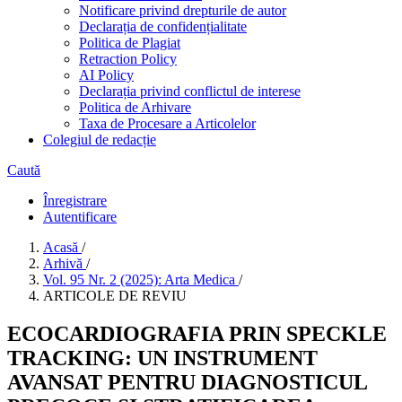
Notificare privind drepturile de autor
Declarația de confidențialitate
Politica de Plagiat
Retraction Policy
AI Policy
Declarația privind conflictul de interese
Politica de Arhivare
Taxa de Procesare a Articolelor
Colegiul de redacție
Caută
Înregistrare
Autentificare
Acasă
/
Arhivă
/
Vol. 95 Nr. 2 (2025): Arta Medica
/
ARTICOLE DE REVIU
ECOCARDIOGRAFIA PRIN SPECKLE
TRACKING: UN INSTRUMENT
AVANSAT PENTRU DIAGNOSTICUL