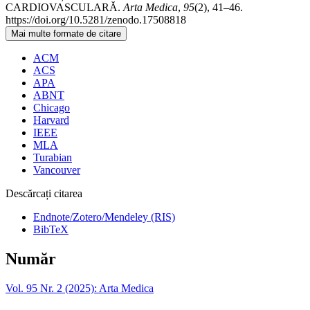
CARDIOVASCULARĂ.
Arta Medica
,
95
(2), 41–46.
https://doi.org/10.5281/zenodo.17508818
Mai multe formate de citare
ACM
ACS
APA
ABNT
Chicago
Harvard
IEEE
MLA
Turabian
Vancouver
Descărcați citarea
Endnote/Zotero/Mendeley (RIS)
BibTeX
Număr
Vol. 95 Nr. 2 (2025): Arta Medica