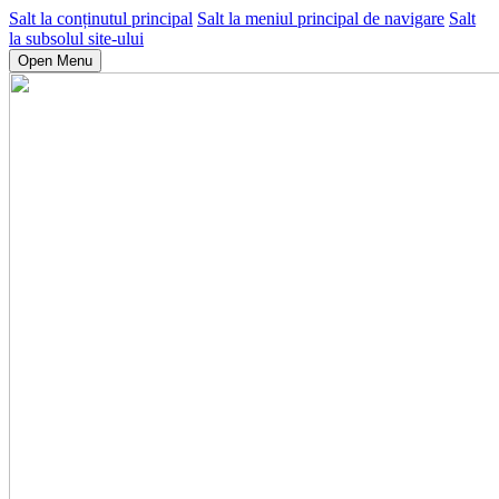
Salt la conținutul principal
Salt la meniul principal de navigare
Salt
la subsolul site-ului
Open Menu