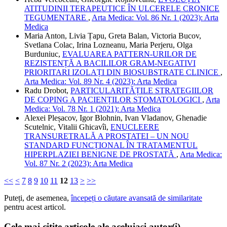
ATITUDINII TERAPEUTICE ÎN ULCERELE CRONICE
TEGUMENTARE
,
Arta Medica: Vol. 86 Nr. 1 (2023): Arta
Medica
Maria Anton, Livia Țapu, Greta Balan, Victoria Bucov,
Svetlana Colac, Irina Lozneanu, Maria Perjeru, Olga
Burduniuc,
EVALUAREA PATTERN-URILOR DE
REZISTENȚĂ A BACILILOR GRAM-NEGATIVI
PRIORITARI IZOLAȚI DIN BIOSUBSTRATE CLINICE
,
Arta Medica: Vol. 89 Nr. 4 (2023): Arta Medica
Radu Drobot,
PARTICULARITĂȚILE STRATEGIILOR
DE COPING A PACIENȚILOR STOMATOLOGICI
,
Arta
Medica: Vol. 78 Nr. 1 (2021): Arta Medica
Alexei Pleșacov, Igor Blohnin, Ivan Vladanov, Ghenadie
Scutelnic, Vitalii Ghicavîi,
ENUCLEERE
TRANSURETRALĂ A PROSTATEI – UN NOU
STANDARD FUNCȚIONAL ÎN TRATAMENTUL
HIPERPLAZIEI BENIGNE DE PROSTATĂ
,
Arta Medica:
Vol. 87 Nr. 2 (2023): Arta Medica
<<
<
7
8
9
10
11
12
13
>
>>
Puteți, de asemenea,
începeți o căutare avansată de similaritate
pentru acest articol.
Cele mai citite articole ale aceluiași autor(i)