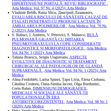
HIPERTENSIUNE PORTALĂ: REVIU BIBLIOGRAFIC
,
Arta Medica: Vol. 97 Nr. 4 (2025): Arta Medica
Vladimir Bebîh, Raisa Sîrcu, Дмитрий Лазакович,
EVALUAREA RISCULUI DE SĂNĂTATE CAUZAT DE
FTALATI PENETRATI CU PRODUSE LACTATE ÎN
AMBALAREA POLIMERILOR
,
Arta Medica: Vol. 79 Nr.
2 (2021): Arta Medica
S. Babuci, I. Ambros, V. Petrovici, S. Malanco,
BULĂ
PULMONARĂ GIGANTĂ CU IMITAREA
PNEUMOTORAXULUI LA COPII. CONSIDERAȚII
DIAGNOSTICE ȘI MORFOPATOLOGICE
,
Arta Medica:
Vol. 84 Nr. 3 (2022): Arta Medica
Tatiana Braescu, Sergiu Ungureanu,
ASPECTE
EVOLUTIVE DE DIAGNOSTIC ȘI TRATAMENT
CHIRURGICAL ALE PATOLOGIILOR DE GLANDĂ
SUPRARENALĂ
,
Arta Medica: Vol. 94 Nr. 1 (2025): Arta
Medica
Alina Ferdohleb, Larisa Spinei, Țapu Livia, Elena Ciobanu,
Cătalina Croitoru, Oana-Simina Iaconi, Olga Burduniuc,
Greta Balan,
DIMENSIUNI DEMOGRAFICE,
MEDICALE ȘI SOCIALE ALE SĂNĂTĂ-ȚII
POPULAȚIONALE ÎN ERA
ANTIBIOTICOREZISTENȚEI
,
Arta Medica: Vol. 98 Nr. 1
(2026): Arta Medica
Heba Verebcean, Gheorghe Rojnoveanu,
EVOLUȚIA