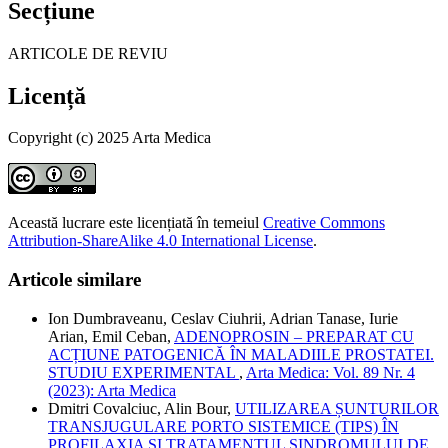
Secțiune
ARTICOLE DE REVIU
Licență
Copyright (c) 2025 Arta Medica
Această lucrare este licențiată în temeiul
Creative Commons
Attribution-ShareAlike 4.0 International License
.
Articole similare
Ion Dumbraveanu, Ceslav Ciuhrii, Adrian Tanase, Iurie
Arian, Emil Ceban,
ADENOPROSIN – PREPARAT CU
ACȚIUNE PATOGENICĂ ÎN MALADIILE PROSTATEI.
STUDIU EXPERIMENTAL
,
Arta Medica: Vol. 89 Nr. 4
(2023): Arta Medica
Dmitri Covalciuc, Alin Bour,
UTILIZAREA ȘUNTURILOR
TRANSJUGULARE PORTO SISTEMICE (TIPS) ÎN
PROFILAXIA ȘI TRATAMENTUL SINDROMULUI DE