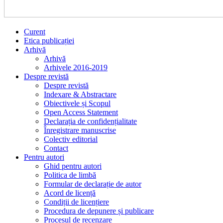
Curent
Etica publicației
Arhivă
Arhivă
Arhivele 2016-2019
Despre revistă
Despre revistă
Indexare & Abstractare
Obiectivele și Scopul
Open Access Statement
Declarația de confidențialitate
Înregistrare manuscrise
Colectiv editorial
Contact
Pentru autori
Ghid pentru autori
Politica de limbă
Formular de declarație de autor
Acord de licență
Condiții de licențiere
Procedura de depunere și publicare
Procesul de recenzare