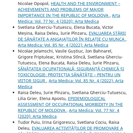
Nicolae Opopol,
HEALTH AND THE ENVIRONMENT –
ACHIEVEMENTS AND PROBLEMS OF MAJOR
IMPORTANCE IN THE REPUBLIC OF MOLDOVA
,
Arta
Medica: Vol. 77 Nr. 4 (2020): Arta Medica
Svetlana Gherciu-Tutuescu, Elena Bucata, Victor
Meșina, Raisa Deleu, Iurie Pînzaru,
EVALUAREA STĂRII
DE SĂNĂTATE A ANGAJAȚILOR ÎN RELAȚIE CU MUNCA
,
Arta Medica: Vol. 85 Nr. 4 (2022): Arta Medica
Nicolae Jelamschi, Vasile Guștiuc, Ion Bahnarel,
Grigore Friptuleac, Kristina Stîncă, Svetlana Gherciu-
Tutuescu, Elena Bucata, Raisa Deleu, Iurie Pînzaru,
SĂNĂTATEA OCUPAȚIONALĂ, SIGURANȚĂ CHIMICĂ ȘI
TOXICOLOGIE: PROTECȚIA SĂNĂTĂȚII – PENTRU UN
VIITOR SIGUR
,
Arta Medica: Vol. 85 Nr. 4 (2022): Arta
Medica
Raisa Deleu, Iurie Pînzaru, Svetlana Gherciu-Tutuescu,
Lilia Grier, Elena Apostu,
EPIDEMIOLOGICAL
ASSESSMENT OF OCCUPATIONAL MORBIDITY IN THE
REPUBLIC OF MOLDOVA
,
Arta Medica: Vol. 77 Nr. 4
(2020): Arta Medica
Tudor Puiu, Irina Grigorescu, Svetlana Cociu, Raisa
Deleu,
EVALUAREA ACTIVITĂȚILOR DE PROMOVARE A