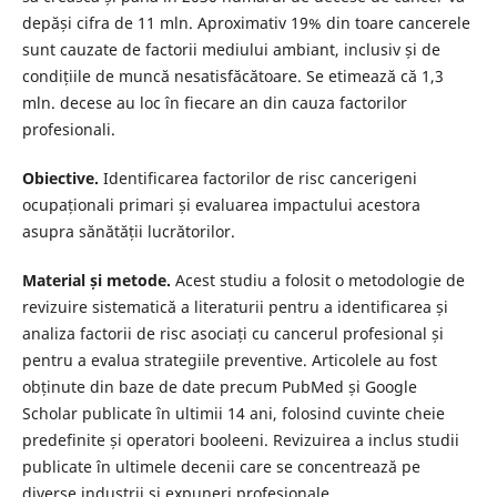
depăși cifra de 11 mln. Aproximativ 19% din toare cancerele
sunt cauzate de factorii mediului ambiant, inclusiv și de
condițiile de muncă nesatisfăcătoare. Se etimează că 1,3
mln. decese au loc în fiecare an din cauza factorilor
profesionali.
Obiective.
Identificarea factorilor de risc cancerigeni
ocupaționali primari și evaluarea impactului acestora
asupra sănătății lucrătorilor.
Material și metode.
Acest studiu a folosit o metodologie de
revizuire sistematică a literaturii pentru a identificarea și
analiza factorii de risc asociați cu cancerul profesional și
pentru a evalua strategiile preventive. Articolele au fost
obținute din baze de date precum PubMed și Google
Scholar publicate în ultimii 14 ani, folosind cuvinte cheie
predefinite și operatori booleeni. Revizuirea a inclus studii
publicate în ultimele decenii care se concentrează pe
diverse industrii și expuneri profesionale.