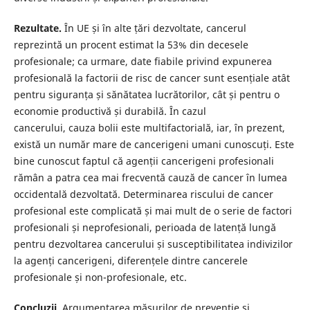
Rezultate.
În UE și în alte țări dezvoltate, cancerul
reprezintă un procent estimat la 53% din decesele
profesionale; ca urmare, date fiabile privind expunerea
profesională la factorii de risc de cancer sunt esențiale atât
pentru siguranța și sănătatea lucrătorilor, cât și pentru o
economie productivă și durabilă. În cazul
cancerului, cauza bolii este multifactorială, iar, în prezent,
există un număr mare de cancerigeni umani cunoscuți. Este
bine cunoscut faptul că agenții cancerigeni profesionali
rămân a patra cea mai frecventă cauză de cancer în lumea
occidentală dezvoltată. Determinarea riscului de cancer
profesional este complicată și mai mult de o serie de factori
profesionali și neprofesionali, perioada de latență lungă
pentru dezvoltarea cancerului și susceptibilitatea indivizilor
la agenți cancerigeni, diferențele dintre cancerele
profesionale și non-profesionale, etc.
Concluzii
. Argumentarea măsurilor de prevenție și