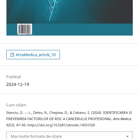
ArtaMedica_article_10
Publicat
2024-12-19
Cum cităm
Stanciu, O. .-. L., Deleu, R., Cheptea, D., & Cebanu, S. (2024). IDENTIFICAREA ȘI
PREVENIREA FACTORILOR DE RISC A CANCERULUI PROFESIONAL.
Arta Medica
,
92
(3), 47–50. https://doi.org/10.5281/zenodo.14531526
Mai multe formate de citare