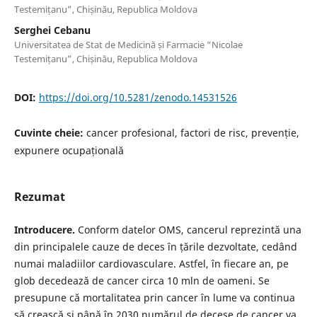
Testemițanu”, Chișinău, Republica Moldova
Serghei Cebanu
Universitatea de Stat de Medicină și Farmacie “Nicolae
Testemițanu”, Chișinău, Republica Moldova
DOI:
https://doi.org/10.5281/zenodo.14531526
Cuvinte cheie:
cancer profesional, factori de risc, prevenție,
expunere ocupațională
Rezumat
Introducere.
Conform datelor OMS, cancerul reprezintă una
din principalele cauze de deces în țările dezvoltate, cedând
numai maladiilor cardiovasculare. Astfel, în fiecare an, pe
glob decedează de cancer circa 10 mln de oameni. Se
presupune că mortalitatea prin cancer în lume va continua
să crească și până în 2030 numărul de decese de cancer va