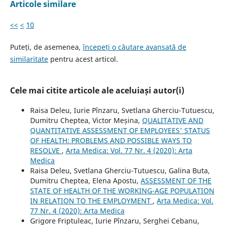
Articole similare
<<
<
10
Puteți, de asemenea,
începeți o căutare avansată de
similaritate
pentru acest articol.
Cele mai citite articole ale aceluiași autor(i)
Raisa Deleu, Iurie Pînzaru, Svetlana Gherciu-Tutuescu,
Dumitru Cheptea, Victor Meșina,
QUALITATIVE AND
QUANTITATIVE ASSESSMENT OF EMPLOYEES' STATUS
OF HEALTH: PROBLEMS AND POSSIBLE WAYS TO
RESOLVE
,
Arta Medica: Vol. 77 Nr. 4 (2020): Arta
Medica
Raisa Deleu, Svetlana Gherciu-Tutuescu, Galina Buta,
Dumitru Cheptea, Elena Apostu,
ASSESSMENT OF THE
STATE OF HEALTH OF THE WORKING-AGE POPULATION
IN RELATION TO THE EMPLOYMENT
,
Arta Medica: Vol.
77 Nr. 4 (2020): Arta Medica
Grigore Friptuleac, Iurie Pînzaru, Serghei Cebanu,