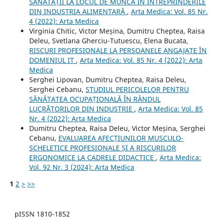
SĂNĂTĂȚII LA LOCUL DE MUNCĂ ÎN ÎNTREPRINDERILE
DIN INDUSTRIA ALIMENTARĂ
,
Arta Medica: Vol. 85 Nr.
4 (2022): Arta Medica
Virginia Chitic, Victor Meșina, Dumitru Cheptea, Raisa
Deleu, Svetlana Gherciu-Tutuescu, Elena Bucata,
RISCURI PROFESIONALE LA PERSOANELE ANGAJATE ÎN
DOMENIUL IT
,
Arta Medica: Vol. 85 Nr. 4 (2022): Arta
Medica
Serghei Lipovan, Dumitru Cheptea, Raisa Deleu,
Serghei Cebanu,
STUDIUL PERICOLELOR PENTRU
SĂNĂTATEA OCUPAȚIONALĂ ÎN RÂNDUL
LUCRĂTORILOR DIN INDUSTRIE
,
Arta Medica: Vol. 85
Nr. 4 (2022): Arta Medica
Dumitru Cheptea, Raisa Deleu, Victor Meșina, Serghei
Cebanu,
EVALUAREA AFECȚIUNILOR MUSCULO-
SCHELETICE PROFESIONALE ȘI A RISCURILOR
ERGONOMICE LA CADRELE DIDACTICE
,
Arta Medica:
Vol. 92 Nr. 3 (2024): Arta Medica
1
2
>
>>
pISSN 1810-1852