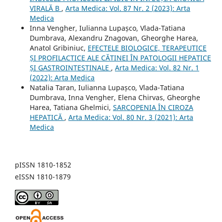
VIRALĂ B
,
Arta Medica: Vol. 87 Nr. 2 (2023): Arta
Medica
Inna Vengher, Iulianna Lupașco, Vlada-Tatiana
Dumbrava, Alexandru Znagovan, Gheorghe Harea,
Anatol Gribiniuc,
EFECTELE BIOLOGICE, TERAPEUTICE
ȘI PROFILACTICE ALE CĂTINEI ÎN PATOLOGII HEPATICE
ȘI GASTROINTESTINALE
,
Arta Medica: Vol. 82 Nr. 1
(2022): Arta Medica
Natalia Taran, Iulianna Lupașco, Vlada-Tatiana
Dumbrava, Inna Vengher, Elena Chirvas, Gheorghe
Harea, Tatiana Ghelmici,
SARCOPENIA ÎN CIROZA
HEPATICĂ
,
Arta Medica: Vol. 80 Nr. 3 (2021): Arta
Medica
pISSN 1810-1852
eISSN 1810-1879