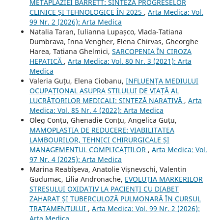
METAPLAZIEI BARRETT: SINTEZA PROGRESELOR
CLINICE ȘI TEHNOLOGICE ÎN 2025
,
Arta Medica: Vol.
99 Nr. 2 (2026): Arta Medica
Natalia Taran, Iulianna Lupașco, Vlada-Tatiana
Dumbrava, Inna Vengher, Elena Chirvas, Gheorghe
Harea, Tatiana Ghelmici,
SARCOPENIA ÎN CIROZA
HEPATICĂ
,
Arta Medica: Vol. 80 Nr. 3 (2021): Arta
Medica
Valeria Guțu, Elena Ciobanu,
INFLUENȚA MEDIULUI
OCUPAȚIONAL ASUPRA STILULUI DE VIAȚĂ AL
LUCRĂTORILOR MEDICALI: SINTEZĂ NARATIVĂ
,
Arta
Medica: Vol. 85 Nr. 4 (2022): Arta Medica
Oleg Conțu, Ghenadie Conțu, Angelica Guțu,
MAMOPLASTIA DE REDUCERE: VIABILITATEA
LAMBOURILOR, TEHNICI CHIRURGICALE ȘI
MANAGEMENTUL COMPLICAȚIILOR
,
Arta Medica: Vol.
97 Nr. 4 (2025): Arta Medica
Marina Reabîșeva, Anatolie Vișnevschi, Valentin
Gudumac, Lilia Andronache,
EVOLUȚIA MARKERILOR
STRESULUI OXIDATIV LA PACIENȚI CU DIABET
ZAHARAT ȘI TUBERCULOZĂ PULMONARĂ ÎN CURSUL
TRATAMENTULUI
,
Arta Medica: Vol. 99 Nr. 2 (2026):
Arta Medica