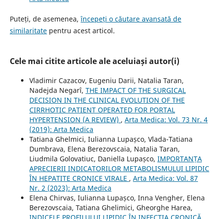
Puteți, de asemenea,
începeți o căutare avansată de
similaritate
pentru acest articol.
Cele mai citite articole ale aceluiași autor(i)
Vladimir Cazacov, Eugeniu Darii, Natalia Taran,
Nadejda Negarî,
THE IMPACT OF THE SURGICAL
DECISION IN THE CLINICAL EVOLUTION OF THE
CIRRHOTIC PATIENT OPERATED FOR PORTAL
HYPERTENSION (A REVIEW)
,
Arta Medica: Vol. 73 Nr. 4
(2019): Arta Medica
Tatiana Ghelmici, Iulianna Lupașco, Vlada-Tatiana
Dumbrava, Elena Berezovscaia, Natalia Taran,
Liudmila Golovatiuc, Daniella Lupașco,
IMPORTANȚA
APRECIERII INDICATORILOR METABOLISMULUI LIPIDIC
ÎN HEPATITE CRONICE VIRALE
,
Arta Medica: Vol. 87
Nr. 2 (2023): Arta Medica
Elena Chirvas, Iulianna Lupașco, Inna Vengher, Elena
Berezovscaia, Tatiana Ghelimici, Gheorghe Harea,
INDICELE PROFILULUI LIPIDIC ÎN INFECȚIA CRONICĂ