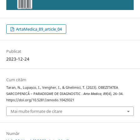
ArtaMedica_89_article_04
Publicat
2023-12-24
Cum cităm
Taran, N., Lupașco, I., Vengher, I., & Ghelimici, T. (2023). OBEZITATEA
SARCOPENICĂ – PARADIGME DE DIAGNOSTIC .
Arta Medica
,
89
(4), 26–34.
https://doi.org/10.5281/zenodo.10429321
Mai multe formate de citare
Număr