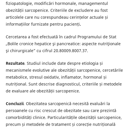
fiziopatologie, modificări hormonale, managementul
obezității sarcopenice. Criteriile de excludere au fost
articolele care nu corespundeau cerințelor actuale și
informațiilor furnizate pentru pacienți
.
Cercetarea a fost efectuată în cadrul Programului de Stat
„Bolile cronice hepatice şi pancreatice: aspecte nutriţionale
şi chirurgicale” cu cifrul 20.80009.8007.37.
Rezultate
.
Studiul include date despre etiologia și
mecanismele evolutive ale obezității sarcopenice, cercetările
metabolice, stresul oxidativ, inflamator, hormonal și
nutrițional. Sunt descrise diagnosticul, criteriile și metodele
de evaluare ale obezității sarcopenice.
Concluzii
.
Obezitatea sarcopenică necesită evaluări la
persoanele cu risc crescut de obezitate sau care prezintă
comorbidități clinice. Particularitățile obezității sarcopenice,
precum și metodele de tratament și corecție nutrițională