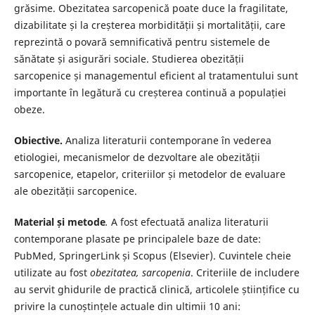
grăsime. Obezitatea sarcopenică poate duce la fragilitate,
dizabilitate și la creșterea morbidității și mortalității, care
reprezintă o povară semnificativă pentru sistemele de
sănătate și asigurări sociale. Studierea obezității
sarcopenice și managementul eficient al tratamentului sunt
importante în legătură cu creșterea continuă a populației
obeze.
Obiective.
Analiza literaturii contemporane în vederea
etiologiei, mecanismelor de dezvoltare ale obezității
sarcopenice, etapelor, criteriilor și metodelor de evaluare
ale obezității sarcopenice.
Material și metode
.
A fost efectuată analiza literaturii
contemporane plasate pe principalele baze de date:
PubMed, SpringerLink și Scopus (Elsevier). Cuvintele cheie
utilizate au fost
obezitatea,
sarcopenia
. Criteriile de includere
au servit ghidurile de practică clinică, articolele științifice cu
privire la cunoștințele actuale din ultimii 10 ani: