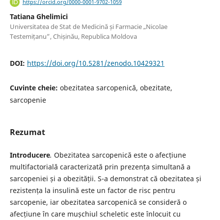
https://orcid.org/0000-0001-9702-1059
Tatiana Ghelimici
Universitatea de Stat de Medicină și Farmacie „Nicolae
Testemițanu”, Chișinău, Republica Moldova
DOI:
https://doi.org/10.5281/zenodo.10429321
Cuvinte cheie:
obezitatea sarcopenică, obezitate,
sarcopenie
Rezumat
Introducere
.
Obezitatea sarcopenică este o afecțiune
multifactorială caracterizată prin prezența simultană a
sarcopeniei și a obezității. S-a demonstrat că obezitatea și
rezistența la insulină este un factor de risc pentru
sarcopenie, iar obezitatea sarcopenică se consideră o
afecțiune în care mușchiul scheletic este înlocuit cu