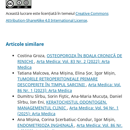
Această lucrare este licențiată în temeiul
Creative Commons
Attribution-ShareAlike 4.0 International License
.
Articole similare
Costina Groza,
OSTEOPOROZA ÎN BOALA CRONICĂ DE
RINICHI
,
Arta Medica: Vol. 83 Nr. 2 (2022): Arta
Medica
Tatiana Malcova, Ana Mișina, Elina Șor, Igor Mișin,
TUMORILE RETROPERITONEALE PRIMARE
DESCOPERITE ÎN TIMPUL SARCINII
,
Arta Medica: Vol.
86 Nr. 1 (2023): Arta Medica
Dumitru Sîrbu, Sorin Fiştic, Ana-Maria Mucuța, Daniel
Sîrbu, Ion Eni,
KERATOCHISTUL ODONTOGEN.
MANAGEMENTUL CLINIC
,
Arta Medica: Vol. 94 Nr. 1
(2025): Arta Medica
Ana Mișina, Corina Șcerbatiuc-Condur, Igor Mișin,
ENDOMETRIOZA INGHINALĂ
,
Arta Medica: Vol. 86 Nr.