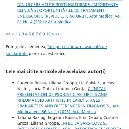
DIN ULCERE ACUTE POSTLIGATURARE: IMPORTANȚA
CLINICĂ ȘI OPORTUNITĂȚILE DE TRATAMENT
ENDOSCOPIC (REVIUL LITERATURII)
,
Arta Medica: Vol.
81 Nr. 4 (2021): Arta Medica
<<
<
1
2
3
4
5
6
7
8
9
10
>
>>
Puteți, de asemenea,
începeți o căutare avansată de
similaritate
pentru acest articol.
Cele mai citite articole ale aceluiași autor(i)
Eugeniu Russu, Liliana Groppa, Lia Chișlari, Alesea
Nistor, Lucia Dutca, Liudmila Gonța,
CLINICAL
PRESENTATION OF PSORIATIC ARTHRITIS AND
RHEUMATOID ARTHRITIS IN EARLY STAGES -
SIMILARITIES AND DIFFERENCES IN DIAGNOSIS
,
Arta
Medica: Vol. 86 Nr. 1 (2023): Arta Medica
Tatiana Răzlog, Eugeniu Russu, Emil Ceban, Costina
Groza, Liliana Groppa,
INFECȚIA SARS-COV2 ȘI
PATOLOGIA GLOMERULARĂ – PATOGENIA ȘI EXPRESIA