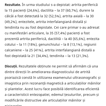
Rezultate.
În urma studiului s-a depistat: artrita periferică
la 15 pacienți (24,6%), dactilita – la 37 (60,7%), durere la
călcâi a fost detectată la 32 (52,5%), artrita axială – la 30
(49,2%), entezitele, artrita interfalangiană distală și
tendinita nu au fost depistate. Cei care primar s-au adresat
cu manifestări articulare, la 35 (57,4%) pacienți a fost
prezentă artrita periferică, dactilită – la 40 (65,6%), entezita
cotului – la 11 (18%), genunchiului – la 8 (13,1%), regiunii
calcaniene – la 25 (41%), artrita interfalangiană distală a
fost depistată la 21 (34,4%), tendinita – la 13 (21,3%).
Discuții.
Rezultatele obținute ne permit să afirmăm că una
dintre direcții în ameliorarea diagnosticului de artrită
psoriazică constă în utilizarea examenului ultrasonografic și
imagistica prin rezonanță magnetică a articulațiilor mâinilor
și plantelor. Acest lucru face posibilă identificarea eficientă
a caracteristicii entezopatiei, edemul țesuturilor, precum și
modificările distructive ale articulațiilor mâinilor și
picioarelor.