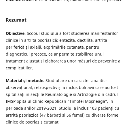
Rezumat
Obiective.
Scopul studiului a fost studierea manifestărilor
clinice în artrita psoriazică: entezita, dactilita, artrita
periferică și axială, exprimările cutanate, pentru
diagnosticul precoce, ce ar permite stabilirea unui
tratament ajustat și elaborarea unor măsuri de prevenire a
complicațiilor.
Material și metode.
Studiul are un caracter analitic-
observațional, retrospectiv și a inclus bolnavii care au fost
spitalizați în secțiile Reumatologie și Artrologie din cadrul
IMSP Spitalul Clinic Republican ”Timofei Moșneaga”, în
perioada anilor 2019-2021. Studiul a inclus 103 pacienți cu
artrită psoriazică (47 bărbați și 56 femei) cu diverse forme
clinice de psoriazis cutanat.