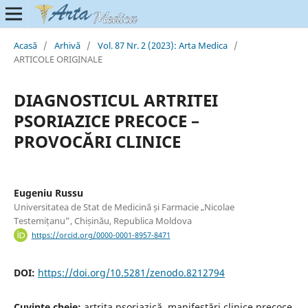
Acasă
/
Arhivă
/
Vol. 87 Nr. 2 (2023): Arta Medica
/
ARTICOLE ORIGINALE
DIAGNOSTICUL ARTRITEI
PSORIAZICE PRECOCE –
PROVOCĂRI CLINICE
Eugeniu Russu
Universitatea de Stat de Medicină și Farmacie „Nicolae
Testemițanu”, Chișinău, Republica Moldova
https://orcid.org/0000-0001-8957-8471
DOI:
https://doi.org/10.5281/zenodo.8212794
Cuvinte cheie:
artrita psoriazică, manifestări clinice precoce