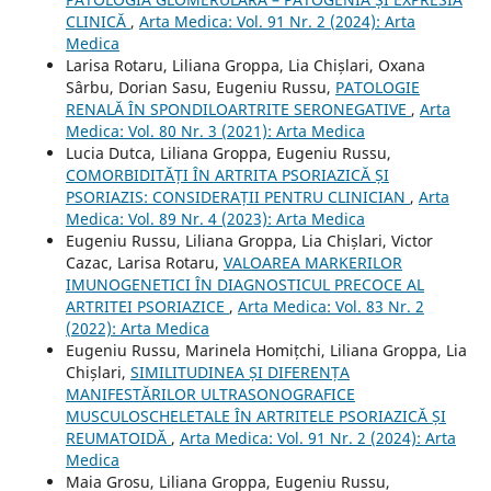
CLINICĂ
,
Arta Medica: Vol. 91 Nr. 2 (2024): Arta
Medica
Larisa Rotaru, Liliana Groppa, Lia Chișlari, Oxana
Sârbu, Dorian Sasu, Eugeniu Russu,
PATOLOGIE
RENALĂ ÎN SPONDILOARTRITE SERONEGATIVE
,
Arta
Medica: Vol. 80 Nr. 3 (2021): Arta Medica
Lucia Dutca, Liliana Groppa, Eugeniu Russu,
COMORBIDITĂȚI ÎN ARTRITA PSORIAZICĂ ȘI
PSORIAZIS: CONSIDERAȚII PENTRU CLINICIAN
,
Arta
Medica: Vol. 89 Nr. 4 (2023): Arta Medica
Eugeniu Russu, Liliana Groppa, Lia Chișlari, Victor
Cazac, Larisa Rotaru,
VALOAREA MARKERILOR
IMUNOGENETICI ÎN DIAGNOSTICUL PRECOCE AL
ARTRITEI PSORIAZICE
,
Arta Medica: Vol. 83 Nr. 2
(2022): Arta Medica
Eugeniu Russu, Marinela Homițchi, Liliana Groppa, Lia
Chișlari,
SIMILITUDINEA ȘI DIFERENȚA
MANIFESTĂRILOR ULTRASONOGRAFICE
MUSCULOSCHELETALE ÎN ARTRITELE PSORIAZICĂ ȘI
REUMATOIDĂ
,
Arta Medica: Vol. 91 Nr. 2 (2024): Arta
Medica
Maia Grosu, Liliana Groppa, Eugeniu Russu,