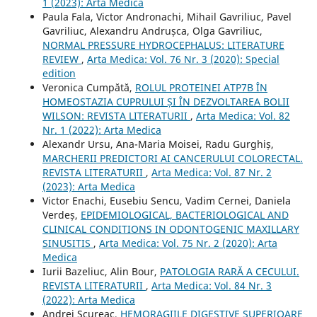
1 (2023): Arta Medica
Paula Fala, Victor Andronachi, Mihail Gavriliuc, Pavel
Gavriliuc, Alexandru Andrușca, Olga Gavriliuc,
NORMAL PRESSURE HYDROCEPHALUS: LITERATURE
REVIEW
,
Arta Medica: Vol. 76 Nr. 3 (2020): Special
edition
Veronica Cumpătă,
ROLUL PROTEINEI ATP7B ÎN
HOMEOSTAZIA CUPRULUI ȘI ÎN DEZVOLTAREA BOLII
WILSON: REVISTA LITERATURII
,
Arta Medica: Vol. 82
Nr. 1 (2022): Arta Medica
Alexandr Ursu, Ana-Maria Moisei, Radu Gurghiș,
MARCHERII PREDICTORI AI CANCERULUI COLORECTAL.
REVISTA LITERATURII
,
Arta Medica: Vol. 87 Nr. 2
(2023): Arta Medica
Victor Enachi, Eusebiu Sencu, Vadim Cernei, Daniela
Verdeș,
EPIDEMIOLOGICAL, BACTERIOLOGICAL AND
CLINICAL CONDITIONS IN ODONTOGENIC MAXILLARY
SINUSITIS
,
Arta Medica: Vol. 75 Nr. 2 (2020): Arta
Medica
Iurii Bazeliuc, Alin Bour,
PATOLOGIA RARĂ A CECULUI.
REVISTA LITERATURII
,
Arta Medica: Vol. 84 Nr. 3
(2022): Arta Medica
Andrei Scureac,
HEMORAGIILE DIGESTIVE SUPERIOARE