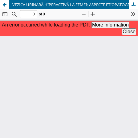
VEZICA URINARĂ HIPERACTIVĂ LA FEMEI: ASPECTE ETIOPATOGENE ȘI CLINICE