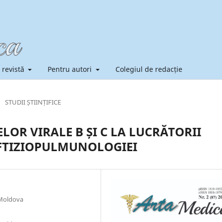
 revistă
Pentru autori
Colegiul de redacție
/
STUDII ȘTIINȚIFICE
OR VIRALE B ȘI C LA LUCRĂTORII
FTIZIOPULMUNOLOGIEI
 Moldova