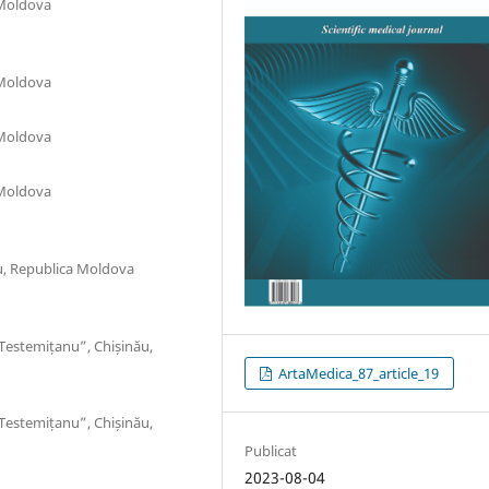
 Moldova
 Moldova
 Moldova
 Moldova
ău, Republica Moldova
 Testemițanu”, Chișinău,
ArtaMedica_87_article_19
 Testemițanu”, Chișinău,
Publicat
2023-08-04