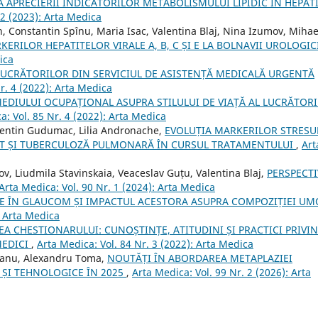
 APRECIERII INDICATORILOR METABOLISMULUI LIPIDIC ÎN HEPAT
 2 (2023): Arta Medica
, Constantin Spînu, Maria Isac, Valentina Blaj, Nina Izumov, Mihae
ERILOR HEPATITELOR VIRALE A, B, C ȘI E LA BOLNAVII UROLOGIC
ica
LUCRĂTORILOR DIN SERVICIUL DE ASISTENȚĂ MEDICALĂ URGENTĂ
r. 4 (2022): Arta Medica
EDIULUI OCUPAȚIONAL ASUPRA STILULUI DE VIAȚĂ AL LUCRĂTOR
a: Vol. 85 Nr. 4 (2022): Arta Medica
alentin Gudumac, Lilia Andronache,
EVOLUȚIA MARKERILOR STRESU
RAT ȘI TUBERCULOZĂ PULMONARĂ ÎN CURSUL TRATAMENTULUI
,
Art
v, Liudmila Stavinskaia, Veaceslav Guțu, Valentina Blaj,
PERSPECTI
Arta Medica: Vol. 90 Nr. 1 (2024): Arta Medica
E ÎN GLAUCOM ȘI IMPACTUL ACESTORA ASUPRA COMPOZIȚIEI UM
: Arta Medica
EA CHESTIONARULUI: CUNOȘTINȚE, ATITUDINI ȘI PRACTICI PRIVI
MEDICI
,
Arta Medica: Vol. 84 Nr. 3 (2022): Arta Medica
reanu, Alexandru Toma,
NOUTĂȚI ÎN ABORDAREA METAPLAZIEI
 ȘI TEHNOLOGICE ÎN 2025
,
Arta Medica: Vol. 99 Nr. 2 (2026): Arta