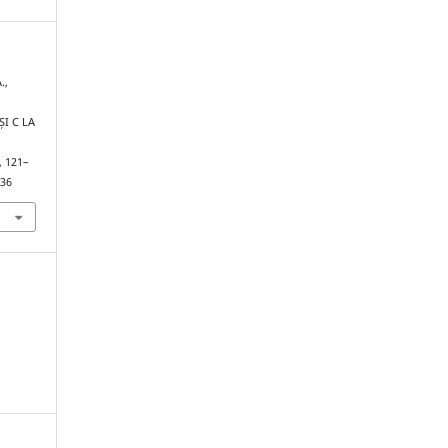
.,
.
I C LA
, 121–
236