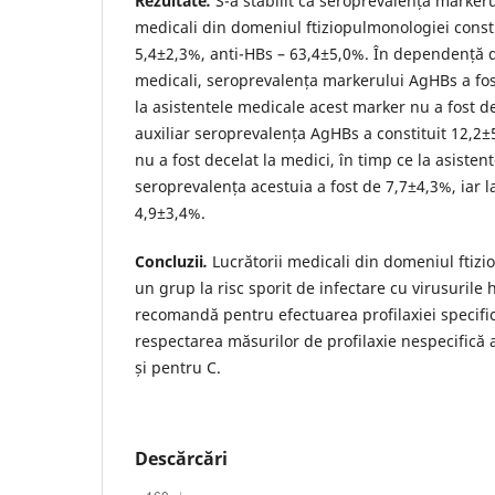
Rezultate
.
S-a stabilit că seroprevalența markeru
medicali din domeniul ftiziopulmonologiei const
5,4±2,3%, anti-HBs – 63,4±5,0%. În dependență de
medicali, seroprevalența markerului AgHBs a fos
la asistentele medicale acest marker nu a fost de
auxiliar seroprevalența AgHBs a constituit 12,2
nu a fost decelat la medici, în timp ce la asisten
seroprevalența acestuia a fost de 7,7±4,3%, iar l
4,9±3,4%.
Concluzii
.
Lucrătorii medicali din domeniul ftiz
un grup la risc sporit de infectare cu virusurile h
recomandă pentru efectuarea profilaxiei specific
respectarea măsurilor de profilaxie nespecifică a
și pentru C.
Descărcări