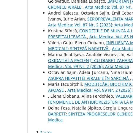
Golovatiuc, Daniella Lupașco,
IMPORTANȚA
CRONICE VIRALE
,
Arta Medica: Vol. 87 Nr.
Andrei Galescu, Octavian Sajin, Emil Ceban
Ivanov, Iurie Arian,
SEROPREVALENȚA MARK
Arta Medica: Vol. 87 Nr. 2 (2023): Arta Med
Kristina Stîncă,
CONDIŢIILE DE MUNCĂ A 
PRESPITALICEASCĂ
,
Arta Medica: Vol. 85 N
Valeria Guțu, Elena Ciobanu,
INFLUENȚA M
MEDICALI: SINTEZĂ NARATIVĂ
,
Arta Medic
Marina Reabîșeva, Anatolie Vișnevschi, V
OXIDATIV LA PACIENȚI CU DIABET ZAHA
Medica: Vol. 99 Nr. 2 (2026): Arta Medica
Octavian Sajin, Adela Țurcanu, Nina Iziumo
ASUPRA HEPATITEI VIRALE E ÎN SARCINĂ
,
Maria Iacubițchii,
MODIFICĂRI BIOCHIMIC
APOASE
,
Arta Medica: Vol. 99 Nr. 2 (2026)
, Elena Ciobanu, Alina Ferdohleb,
VALIDAR
FENOMENUL DE ANTIBIOREZISTENȚĂ LA 
Doina Fosa, Natalia Șipitco, Sergiu Ungu
BARRETT: SINTEZA PROGRESELOR CLINICE
Medica
1
2
>
>>