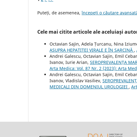
Puteți, de asemenea,
începeți o căutare avansată
Cele mai citite articole ale aceluiași autor
Octavian Sajin, Adela Țurcanu, Nina Iziumo
ASUPRA HEPATITEI VIRALE E ÎN SARCINĂ
,
Andrei Galescu, Octavian Sajin, Emil Ceban
Ivanov, Iurie Arian,
SEROPREVALENȚA MARK
Arta Medica: Vol. 87 Nr. 2 (2023): Arta Med
Andrei Galescu, Octavian Sajin, Emil Ceban
Ivanov, Vladislav Vasiliev,
SEROPREVALENȚA
MEDICALI DIN DOMENIUL UROLOGIEI
,
Ar