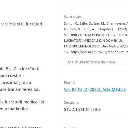
Cum cităm
virale B și C, lucrători
Spinu , C., Sajin, O., Isac, M., Cherniavska, A
Iziumov, N., Buga, A., … Cojuhari, L. (2023)
SEROPREVALENȚA HEPATITELOR VIRALE B Ș
LUCRĂTORII MEDICALI DIN DOMENIUL
FTIZIOPULMUNOLOGIEI.
Arta Medica
,
87
(2)
126. https://doi.org/10.5281/zenodo.8213
Mai multe formate de citare
e B și C la lucrătorii
pul creșterii
Număr
e prezintă și de a
Vol. 87 Nr. 2 (2023): Arta Medica
duce transmiterea lor.
a lucrătorii medicali și
Secțiune
ența markerilor
STUDII ȘTIINȚIFICE