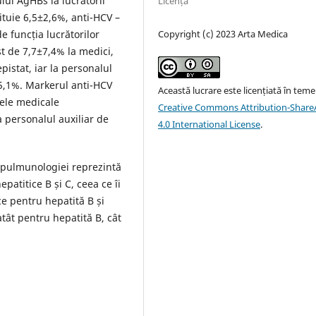
lui AgHBs la lucrătorii
Licență
ituie 6,5±2,6%, anti-HCV –
Copyright (c) 2023 Arta Medica
 funcția lucrătorilor
t de 7,7±7,4% la medici,
pistat, iar la personalul
±5,1%. Markerul anti-HCV
Această lucrare este licențiată în teme
tele medicale
Creative Commons Attribution-ShareA
a personalul auxiliar de
4.0 International License
.
iopulmunologiei reprezintă
epatitice B și C, ceea ce îi
e pentru hepatită B și
tât pentru hepatită B, cât