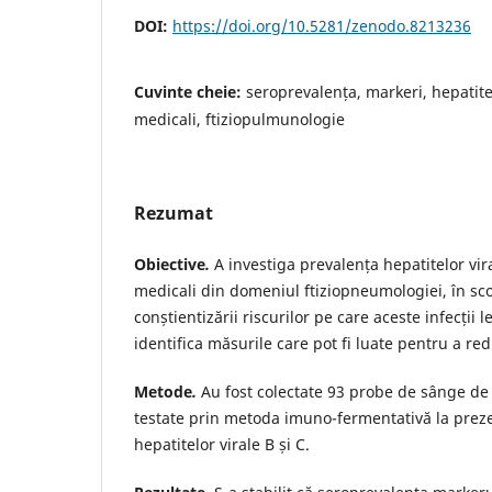
DOI:
https://doi.org/10.5281/zenodo.8213236
Cuvinte cheie:
seroprevalența, markeri, hepatite 
medicali, ftiziopulmunologie
Rezumat
Obiective
.
A investiga prevalența hepatitelor viral
medicali din domeniul ftiziopneumologiei, în sco
conștientizării riscurilor pe care aceste infecții l
identifica măsurile care pot fi luate pentru a re
Metode
.
Au fost colectate 93 probe de sânge de l
testate prin metoda imuno-fermentativă la prez
hepatitelor virale B și C.