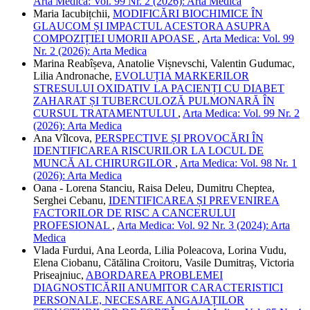
Arta Medica: Vol. 99 Nr. 2 (2026): Arta Medica
Maria Iacubițchii,
MODIFICĂRI BIOCHIMICE ÎN
GLAUCOM ȘI IMPACTUL ACESTORA ASUPRA
COMPOZIȚIEI UMORII APOASE
,
Arta Medica: Vol. 99
Nr. 2 (2026): Arta Medica
Marina Reabîșeva, Anatolie Vișnevschi, Valentin Gudumac,
Lilia Andronache,
EVOLUȚIA MARKERILOR
STRESULUI OXIDATIV LA PACIENȚI CU DIABET
ZAHARAT ȘI TUBERCULOZĂ PULMONARĂ ÎN
CURSUL TRATAMENTULUI
,
Arta Medica: Vol. 99 Nr. 2
(2026): Arta Medica
Ana Vîlcova,
PERSPECTIVE ȘI PROVOCĂRI ÎN
IDENTIFICAREA RISCURILOR LA LOCUL DE
MUNCĂ AL CHIRURGILOR
,
Arta Medica: Vol. 98 Nr. 1
(2026): Arta Medica
Oana - Lorena Stanciu, Raisa Deleu, Dumitru Cheptea,
Serghei Cebanu,
IDENTIFICAREA ȘI PREVENIREA
FACTORILOR DE RISC A CANCERULUI
PROFESIONAL
,
Arta Medica: Vol. 92 Nr. 3 (2024): Arta
Medica
Vlada Furdui, Ana Leorda, Lilia Poleacova, Lorina Vudu,
Elena Ciobanu, Cătălina Croitoru, Vasile Dumitraș, Victoria
Priseajniuc,
ABORDAREA PROBLEMEI
DIAGNOSTICĂRII ANUMITOR CARACTERISTICI
PERSONALE, NECESARE ANGAJAȚILOR