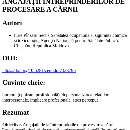
ANGAJAȚII ÎNTREPRINDERILOR DE
PROCESARE A CĂRNII
Autori
Iurie Pînzaru
Secția Sănătatea ocupațională, siguranță chimică
și toxicologie, Agenţia Națională pentru Sănătate Publică,
Chișinău, Republica Moldova
DOI:
https://doi.org/10.5281/zenodo.7328796
Cuvinte cheie:
burnout (epuizare profesională), depersonalizarea relaţiilor
interpersonale, implicare profesională, stres perceput
Rezumat
Obiective.
Angajații de la întreprinderile de procesare a cărnii
înregistrează niveluri de stres și epuizare profesională (burnout) mai