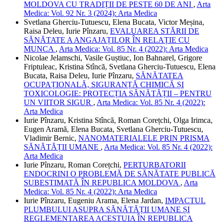
MOLDOVA CU TRADIȚII DE PESTE 60 DE ANI
,
Arta
Medica: Vol. 92 Nr. 3 (2024): Arta Medica
Svetlana Gherciu-Tutuescu, Elena Bucata, Victor Meșina,
Raisa Deleu, Iurie Pînzaru,
EVALUAREA STĂRII DE
SĂNĂTATE A ANGAJAȚILOR ÎN RELAȚIE CU
MUNCA
,
Arta Medica: Vol. 85 Nr. 4 (2022): Arta Medica
Nicolae Jelamschi, Vasile Guștiuc, Ion Bahnarel, Grigore
Friptuleac, Kristina Stîncă, Svetlana Gherciu-Tutuescu, Elena
Bucata, Raisa Deleu, Iurie Pînzaru,
SĂNĂTATEA
OCUPAȚIONALĂ, SIGURANȚĂ CHIMICĂ ȘI
TOXICOLOGIE: PROTECȚIA SĂNĂTĂȚII – PENTRU
UN VIITOR SIGUR
,
Arta Medica: Vol. 85 Nr. 4 (2022):
Arta Medica
Iurie Pînzaru, Kristina Stîncă, Roman Corețchi, Olga Irimca,
Eugen Aramă, Elena Bucata, Svetlana Gherciu-Tutuescu,
Vladimir Bernic,
NANOMATERIALELE PRIN PRISMA
SĂNĂTĂȚII UMANE
,
Arta Medica: Vol. 85 Nr. 4 (2022):
Arta Medica
Iurie Pînzaru, Roman Corețchi,
PERTURBATORII
ENDOCRINI O PROBLEMĂ DE SĂNĂTATE PUBLICĂ
SUBESTIMATĂ ÎN REPUBLICA MOLDOVA
,
Arta
Medica: Vol. 85 Nr. 4 (2022): Arta Medica
Iurie Pînzaru, Eugeniu Arama, Elena Jardan,
IMPACTUL
PLUMBULUI ASUPRA SĂNĂTĂȚII UMANE ȘI
REGLEMENTAREA ACESTUIA ÎN REPUBLICA