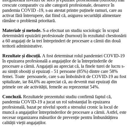
crescute comparativ cu alte categorii profesionale, deoarece în
pandemia COVID -19, s-au atestat printre puținele ramuri, care au
activat fără întrerupere, dat fiind că, asigurea securității alimentare
rămâne o problemă prioritară.
Materiale și metode.
S-a efectuat un studiu sociologic în scopul
determinării epuizării profesionale (burnout) în rezultatul chestionării
a 60 angajați de la trei întreprinderi de procesare a cărnii din două
teritorii administrative.
Rezultate și discuții.
A fost determinat rolul pandemiei COVID-19
în epuizarea profesională a angajaților de la întreprinderile de
procesare a cărnii. Angajații au apreciat că, la finele turei de lucru s-
au simțit obosiți și epuizați - 51 persoane (85%) dintre care 58%
femei. Toate persoanele, care s-au îmbolnăvit de COVID-19 au fost
spitalizate, iar 84,6% au apreciat că, au devenit mai epuizați din
primele ore ale activității, femeile au reprezentat 54%.
Concluzii.
Rezultatele prezentului studiu confirmă faptul că,
pandemia COVID-19 a jucat un rol substanțial în epuizarea
profesională, bazat pe nivelul sporit a stresului cronic la locul de
muncă a angajaților întreprinderilor de procesare a cărnii. Astfel, este
necesar organizarea măsurilor de prevenție pentru îmbunătățirea
calității vieții angajaților.