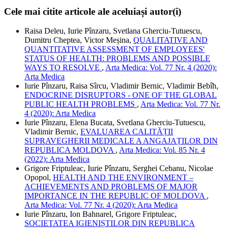
Cele mai citite articole ale aceluiași autor(i)
Raisa Deleu, Iurie Pînzaru, Svetlana Gherciu-Tutuescu,
Dumitru Cheptea, Victor Meșina,
QUALITATIVE AND
QUANTITATIVE ASSESSMENT OF EMPLOYEES'
STATUS OF HEALTH: PROBLEMS AND POSSIBLE
WAYS TO RESOLVE
,
Arta Medica: Vol. 77 Nr. 4 (2020):
Arta Medica
Iurie Pînzaru, Raisa Sîrcu, Vladimir Bernic, Vladimir Bebîh,
ENDOCRINE DISRUPTORS - ONE OF THE GLOBAL
PUBLIC HEALTH PROBLEMS
,
Arta Medica: Vol. 77 Nr.
4 (2020): Arta Medica
Iurie Pînzaru, Elena Bucata, Svetlana Gherciu-Tutuescu,
Vladimir Bernic,
EVALUAREA CALITĂȚII
SUPRAVEGHERII MEDICALE A ANGAJAȚILOR DIN
REPUBLICA MOLDOVA
,
Arta Medica: Vol. 85 Nr. 4
(2022): Arta Medica
Grigore Friptuleac, Iurie Pînzaru, Serghei Cebanu, Nicolae
Opopol,
HEALTH AND THE ENVIRONMENT –
ACHIEVEMENTS AND PROBLEMS OF MAJOR
IMPORTANCE IN THE REPUBLIC OF MOLDOVA
,
Arta Medica: Vol. 77 Nr. 4 (2020): Arta Medica
Iurie Pînzaru, Ion Bahnarel, Grigore Friptuleac,
SOCIETATEA IGIENIȘTILOR DIN REPUBLICA