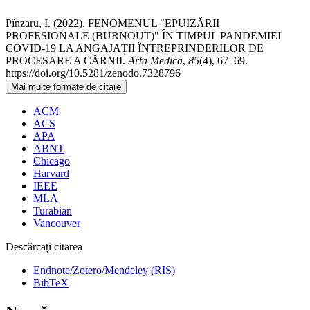
Pînzaru, I. (2022). FENOMENUL "EPUIZĂRII
PROFESIONALE (BURNOUT)" ÎN TIMPUL PANDEMIEI
COVID-19 LA ANGAJAȚII ÎNTREPRINDERILOR DE
PROCESARE A CĂRNII.
Arta Medica
,
85
(4), 67–69.
https://doi.org/10.5281/zenodo.7328796
Mai multe formate de citare
ACM
ACS
APA
ABNT
Chicago
Harvard
IEEE
MLA
Turabian
Vancouver
Descărcați citarea
Endnote/Zotero/Mendeley (RIS)
BibTeX