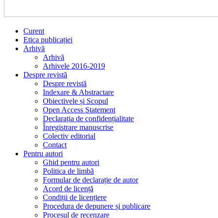
Curent
Etica publicației
Arhivă
Arhivă
Arhivele 2016-2019
Despre revistă
Despre revistă
Indexare & Abstractare
Obiectivele și Scopul
Open Access Statement
Declarația de confidențialitate
Înregistrare manuscrise
Colectiv editorial
Contact
Pentru autori
Ghid pentru autori
Politica de limbă
Formular de declarație de autor
Acord de licență
Condiții de licențiere
Procedura de depunere și publicare
Procesul de recenzare