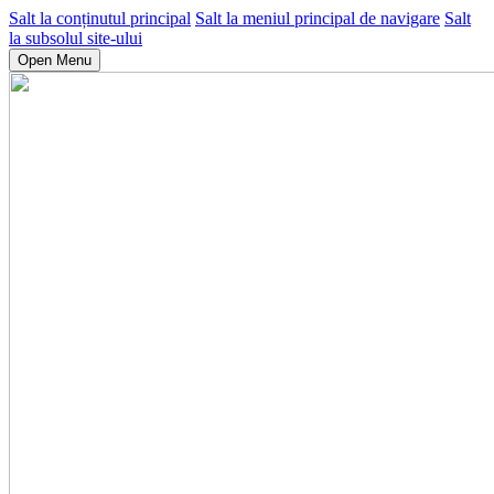
Salt la conținutul principal
Salt la meniul principal de navigare
Salt
la subsolul site-ului
Open Menu