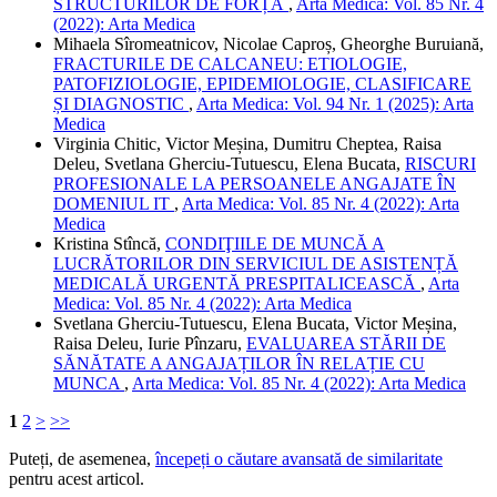
STRUCTURILOR DE FORȚĂ
,
Arta Medica: Vol. 85 Nr. 4
(2022): Arta Medica
Mihaela Sîromeatnicov, Nicolae Caproș, Gheorghe Buruiană,
FRACTURILE DE CALCANEU: ETIOLOGIE,
PATOFIZIOLOGIE, EPIDEMIOLOGIE, CLASIFICARE
ȘI DIAGNOSTIC
,
Arta Medica: Vol. 94 Nr. 1 (2025): Arta
Medica
Virginia Chitic, Victor Meșina, Dumitru Cheptea, Raisa
Deleu, Svetlana Gherciu-Tutuescu, Elena Bucata,
RISCURI
PROFESIONALE LA PERSOANELE ANGAJATE ÎN
DOMENIUL IT
,
Arta Medica: Vol. 85 Nr. 4 (2022): Arta
Medica
Kristina Stîncă,
CONDIŢIILE DE MUNCĂ A
LUCRĂTORILOR DIN SERVICIUL DE ASISTENȚĂ
MEDICALĂ URGENTĂ PRESPITALICEASCĂ
,
Arta
Medica: Vol. 85 Nr. 4 (2022): Arta Medica
Svetlana Gherciu-Tutuescu, Elena Bucata, Victor Meșina,
Raisa Deleu, Iurie Pînzaru,
EVALUAREA STĂRII DE
SĂNĂTATE A ANGAJAȚILOR ÎN RELAȚIE CU
MUNCA
,
Arta Medica: Vol. 85 Nr. 4 (2022): Arta Medica
1
2
>
>>
Puteți, de asemenea,
începeți o căutare avansată de similaritate
pentru acest articol.