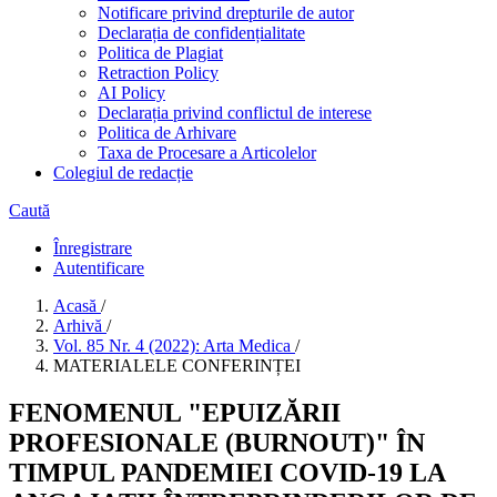
Notificare privind drepturile de autor
Declarația de confidențialitate
Politica de Plagiat
Retraction Policy
AI Policy
Declarația privind conflictul de interese
Politica de Arhivare
Taxa de Procesare a Articolelor
Colegiul de redacție
Caută
Înregistrare
Autentificare
Acasă
/
Arhivă
/
Vol. 85 Nr. 4 (2022): Arta Medica
/
MATERIALELE CONFERINȚEI
FENOMENUL "EPUIZĂRII
PROFESIONALE (BURNOUT)" ÎN
TIMPUL PANDEMIEI COVID-19 LA