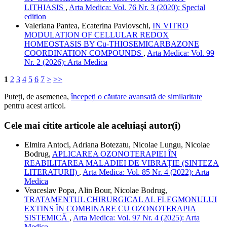
LITHIASIS
,
Arta Medica: Vol. 76 Nr. 3 (2020): Special
edition
Valeriana Pantea, Ecaterina Pavlovschi,
IN VITRO
MODULATION OF CELLULAR REDOX
HOMEOSTASIS BY Cu-THIOSEMICARBAZONE
COORDINATION COMPOUNDS
,
Arta Medica: Vol. 99
Nr. 2 (2026): Arta Medica
1
2
3
4
5
6
7
>
>>
Puteți, de asemenea,
începeți o căutare avansată de similaritate
pentru acest articol.
Cele mai citite articole ale aceluiași autor(i)
Elmira Antoci, Adriana Botezatu, Nicolae Lungu, Nicolae
Bodrug,
APLICAREA OZONOTERAPIEI ÎN
REABILITAREA MALADIEI DE VIBRAȚIE (SINTEZA
LITERATURII)
,
Arta Medica: Vol. 85 Nr. 4 (2022): Arta
Medica
Veaceslav Popa, Alin Bour, Nicolae Bodrug,
TRATAMENTUL CHIRURGICAL AL FLEGMONULUI
EXTINS ÎN COMBINARE CU OZONOTERAPIA
SISTEMICĂ
,
Arta Medica: Vol. 97 Nr. 4 (2025): Arta
Medica