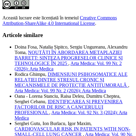
Această lucrare este licențiată în temeiul
Creative Commons
Attribution-ShareAlike 4.0 International License
.
Articole similare
Doina Fosa, Natalia Șipitco, Sergiu Ungureanu, Alexandru
Toma,
NOUTĂȚI ÎN ABORDAREA METAPLAZIEI
BARRETT: SINTEZA PROGRESELOR CLINICE ȘI
TEHNOLOGICE ÎN 2025
,
Arta Medica: Vol. 99 Nr. 2
(2026): Arta Medica
Rodica Ghimpu,
DIMENSIUNI PSIHOSOMATICE ALE
RELAȚIEI DINTRE STRESUL CRONIC ȘI
MECANISMELE DE PROTECȚIE ANTITUMORALĂ
,
Arta Medica: Vol. 99 Nr. 2 (2026): Arta Medica
Oana - Lorena Stanciu, Raisa Deleu, Dumitru Cheptea,
Serghei Cebanu,
IDENTIFICAREA ȘI PREVENIREA
FACTORILOR DE RISC A CANCERULUI
PROFESIONAL
,
Arta Medica: Vol. 92 Nr. 3 (2024): Arta
Medica
Serghei Gutu, Ion Burlacu, Igor Maxim,
CARDIOVASCULAR RISK IN PATIENTS WITH NON-
SMALL-CELL LUNG CANCER
,
Arta Medica: Vol. 90 Nr.