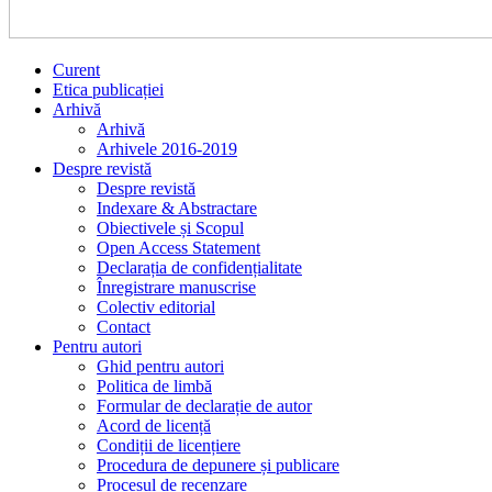
Curent
Etica publicației
Arhivă
Arhivă
Arhivele 2016-2019
Despre revistă
Despre revistă
Indexare & Abstractare
Obiectivele și Scopul
Open Access Statement
Declarația de confidențialitate
Înregistrare manuscrise
Colectiv editorial
Contact
Pentru autori
Ghid pentru autori
Politica de limbă
Formular de declarație de autor
Acord de licență
Condiții de licențiere
Procedura de depunere și publicare
Procesul de recenzare