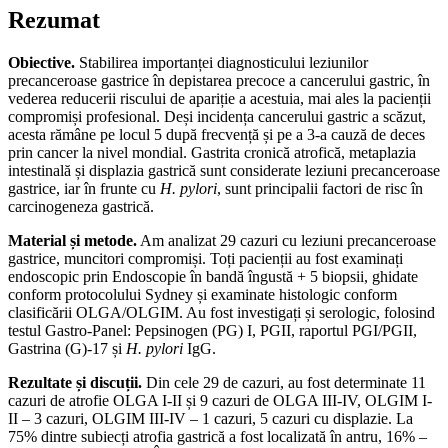
Rezumat
Obiective.
Stabilirea importanței diagnosticului leziunilor
precanceroase gastrice în depistarea precoce a cancerului gastric, în
vederea reducerii riscului de apariție a acestuia, mai ales la pacienții
compromiși profesional. Deși incidența cancerului gastric a scăzut,
acesta rămâne pe locul 5 după frecvență și pe a 3-a cauză de deces
prin cancer la nivel mondial. Gastrita cronică atrofică, metaplazia
intestinală și displazia gastrică sunt considerate leziuni precanceroase
gastrice, iar în frunte cu
H. pylori
, sunt principalii factori de risc în
carcinogeneza gastrică.
Material și metode.
Am analizat 29 cazuri cu leziuni precanceroase
gastrice, muncitori compromiși. Toți pacienții au fost examinați
endoscopic prin Endoscopie în bandă îngustă + 5 biopsii, ghidate
conform protocolului Sydney și examinate histologic conform
clasificării OLGA/OLGIM. Au fost investigați și serologic, folosind
testul Gastro-Panel: Pepsinogen (PG) I, PGII, raportul PGI/PGII,
Gastrina (G)-17 și
H. pylori
IgG.
Rezultate și discuții.
Din cele 29 de cazuri, au fost determinate 11
cazuri de atrofie OLGA I-II și 9 cazuri de OLGA III-IV, OLGIM I-
II – 3 cazuri, OLGIM III-IV – 1 cazuri, 5 cazuri cu displazie. La
75% dintre subiecți atrofia gastrică a fost localizată în antru, 16% –