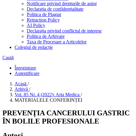
Notificare privind drepturile de autor
Declarația de confidențialitate
Politica de Plagiat
Retraction Policy
AI Policy
Declarația privind conflictul de interese
Politica de Arhivare
Taxa de Procesare a Articolelor
Colegiul de redacție
Caută
Înregistrare
Autentificare
Acasă
/
Arhivă
/
Vol. 85 Nr. 4 (2022): Arta Medica
/
MATERIALELE CONFERINȚEI
PREVENȚIA CANCERULUI GASTRIC
ÎN BOLILE PROFESIONALE
Autori