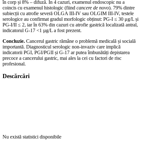
în corp și 8% – difuză. În 4 cazuri, examenul endoscopic nu a
coincis cu examenul histologic (fiind
cancere de novo
). 79% dintre
subiecții cu atrofie severă OLGA III-IV sau OLGIM III-IV, testele
serologice au confirmat gradul morfologic obținut: PG-I ≤ 30 μg/L și
PG-I/II ≤ 2, iar în 63% din cazuri cu atrofie gastrică localizată antral,
indicatorul G-17 <1 µg/L a fost prezent.
Concluzie.
Cancerul gastric rămâne o problemă medicală și socială
importantă. Diagnosticul serologic non-invaziv care implică
indicatorii PGI, PGI/PGII și G-17 ar putea îmbunătăți depistarea
precoce a cancerului gastric, mai ales la cei cu factori de risc
profesional.
Descărcări
Nu există statistici disponibile