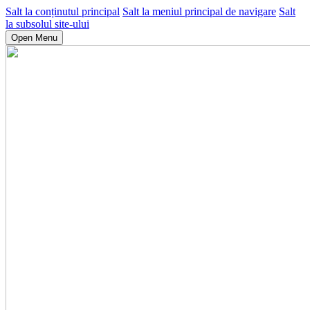
Salt la conținutul principal
Salt la meniul principal de navigare
Salt
la subsolul site-ului
Open Menu