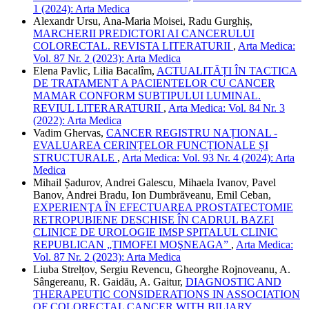
1 (2024): Arta Medica
Alexandr Ursu, Ana-Maria Moisei, Radu Gurghiș,
MARCHERII PREDICTORI AI CANCERULUI
COLORECTAL. REVISTA LITERATURII
,
Arta Medica:
Vol. 87 Nr. 2 (2023): Arta Medica
Elena Pavlic, Lilia Bacalîm,
ACTUALITĂȚI ÎN TACTICA
DE TRATAMENT A PACIENTELOR CU CANCER
MAMAR CONFORM SUBTIPULUI LUMINAL.
REVIUL LITERARATURII
,
Arta Medica: Vol. 84 Nr. 3
(2022): Arta Medica
Vadim Ghervas,
CANCER REGISTRU NAȚIONAL -
EVALUAREA CERINȚELOR FUNCȚIONALE ȘI
STRUCTURALE
,
Arta Medica: Vol. 93 Nr. 4 (2024): Arta
Medica
Mihail Șadurov, Andrei Galescu, Mihaela Ivanov, Pavel
Banov, Andrei Bradu, Ion Dumbrăveanu, Emil Ceban,
EXPERIENŢA ÎN EFECTUAREA PROSTATECTOMIE
RETROPUBIENE DESCHISE ÎN CADRUL BAZEI
CLINICE DE UROLOGIE IMSP SPITALUL CLINIC
REPUBLICAN „TIMOFEI MOŞNEAGA”
,
Arta Medica:
Vol. 87 Nr. 2 (2023): Arta Medica
Liuba Strelțov, Sergiu Revencu, Gheorghe Rojnoveanu, A.
Sângereanu, R. Gaidău, A. Gaitur,
DIAGNOSTIC AND
THERAPEUTIC CONSIDERATIONS IN ASSOCIATION
OF COLORECTAL CANCER WITH BILIARY