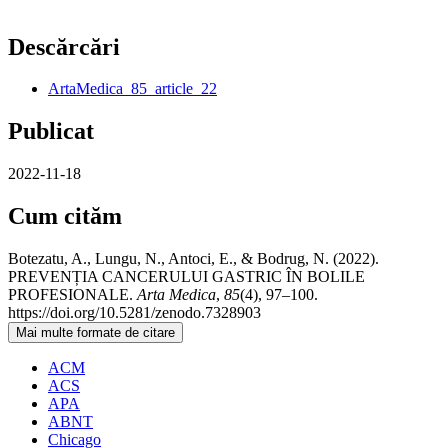
Descărcări
ArtaMedica_85_article_22
Publicat
2022-11-18
Cum cităm
Botezatu, A., Lungu, N., Antoci, E., & Bodrug, N. (2022).
PREVENȚIA CANCERULUI GASTRIC ÎN BOLILE
PROFESIONALE.
Arta Medica
,
85
(4), 97–100.
https://doi.org/10.5281/zenodo.7328903
Mai multe formate de citare
ACM
ACS
APA
ABNT
Chicago