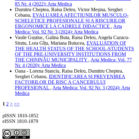
85 Nr. 4 (2022): Arta Medica
Dumitru Cheptea, Raisa Deleu, Victor Meșina, Serghei
Cebanu,
EVALUAREA AFECȚIUNILOR MUSCULO-
SCHELETICE PROFESIONALE ȘI A RISCURILOR
ERGONOMICE LA CADRELE DIDACTICE
,
Arta
Medica: Vol. 92 Nr. 3 (2024): Arta Medica
Vasile Guștiuc, Galina Buta, Raisa Deleu, Angela Cazacu-
Stratu, Lora Gîțu, Mariana Butucea,
EVALUATION OF
THE HEALTH STATUS OF THE SCHOOL-STUDENTS
OF THE PRE-UNIVERSITY INSTITUTIONS FROM
THE CHIȘINĂU MUNICIPALITY
,
Arta Medica: Vol. 77
Nr. 4 (2020): Arta Medica
Oana - Lorena Stanciu, Raisa Deleu, Dumitru Cheptea,
Serghei Cebanu,
IDENTIFICAREA ȘI PREVENIREA
FACTORILOR DE RISC A CANCERULUI
PROFESIONAL
,
Arta Medica: Vol. 92 Nr. 3 (2024): Arta
Medica
1
2
>
>>
pISSN 1810-1852
eISSN 1810-1879