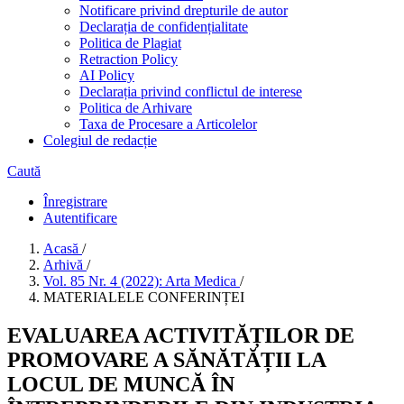
Notificare privind drepturile de autor
Declarația de confidențialitate
Politica de Plagiat
Retraction Policy
AI Policy
Declarația privind conflictul de interese
Politica de Arhivare
Taxa de Procesare a Articolelor
Colegiul de redacție
Caută
Înregistrare
Autentificare
Acasă
/
Arhivă
/
Vol. 85 Nr. 4 (2022): Arta Medica
/
MATERIALELE CONFERINȚEI
EVALUAREA ACTIVITĂȚILOR DE
PROMOVARE A SĂNĂTĂȚII LA
LOCUL DE MUNCĂ ÎN