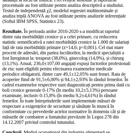
procentuale au fost utilizate pentru analiza descriptivă a studiului.
Testul de independență χ2, modelul regresiei multinominale și
analiza triplă ANOVA au fost utilizate pentru analizele inferențiale
(Softul IBM SPSS, Statistics 23).
Rezultate.
În perioada anilor 2010-2020 s-a modificat raportul
dintre rata morbidității cronice și a celei primare, cu reducerea
statistic semnificativă a ratei morbidității cronice la 1.000 de salariați
față de rata morbidității primare (z=14,6; p<0,001). Cel mai mare
procent de adresări, din partea lucrătorilor, la medicii specialiștii a
fost înregistrat la: terapeut (38,0%), ginecolog (14,9%), și chirurg
(13,1%). Anual, 236,0±107,00 angajați expuși factorilor profesionali
de risc sunt eligibili pentru efectuarea examenelor medicale
periodice obligatorii, dintre care 49,1±12,05% sunt femei. Rata de
acoperire fiind de 91,5±6,00% și 94,1±2,93% în rândul femeilor. În
cadrul examenelor respective sunt diagnosticați pentru prima dată cu
boli cronice generale 0-17% (în mediu 10,2±5,13%) persoane
examinate, inclusiv 0-15,8% (în mediu 9,2±4,61%) în rândul
femeilor. În toate întreprinderile sunt implementate măsuri de
respectare a exigențelor de securitate și sănătate în muncă în
conformitate cu prevederile actelor normative în domeniu cât și de
măsurile de combatere a fumatului prevăzute în Legea 278 din
14.12.2007 privind controlul tutunului.
Concluzii.
Mediul ocupațional din industria alimentară se