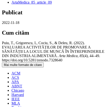
ArtaMedica_85_article_09
Publicat
2022-11-18
Cum cităm
Puiu, T., Grigorescu, I., Cociu, S., & Deleu, R. (2022).
EVALUAREA ACTIVITĂȚILOR DE PROMOVARE A
SĂNĂTĂȚII LA LOCUL DE MUNCĂ ÎN ÎNTREPRINDERILE
DIN INDUSTRIA ALIMENTARĂ.
Arta Medica
,
85
(4), 44–49.
https://doi.org/10.5281/zenodo.7328640
Mai multe formate de citare
ACM
ACS
APA
ABNT
Chicago
Harvard
IEEE
MLA