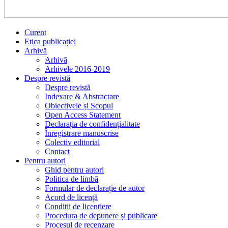
Curent
Etica publicației
Arhivă
Arhivă
Arhivele 2016-2019
Despre revistă
Despre revistă
Indexare & Abstractare
Obiectivele și Scopul
Open Access Statement
Declarația de confidențialitate
Înregistrare manuscrise
Colectiv editorial
Contact
Pentru autori
Ghid pentru autori
Politica de limbă
Formular de declarație de autor
Acord de licență
Condiții de licențiere
Procedura de depunere și publicare
Procesul de recenzare