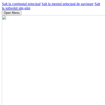
Salt la conținutul principal
Salt la meniul principal de navigare
Salt
la subsolul site-ului
Open Menu