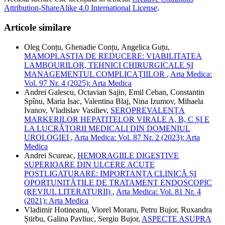
Attribution-ShareAlike 4.0 International License
.
Articole similare
Oleg Conțu, Ghenadie Conțu, Angelica Guțu,
MAMOPLASTIA DE REDUCERE: VIABILITATEA
LAMBOURILOR, TEHNICI CHIRURGICALE ȘI
MANAGEMENTUL COMPLICAȚIILOR
,
Arta Medica:
Vol. 97 Nr. 4 (2025): Arta Medica
Andrei Galescu, Octavian Sajin, Emil Ceban, Constantin
Spînu, Maria Isac, Valentina Blaj, Nina Izumov, Mihaela
Ivanov, Vladislav Vasiliev,
SEROPREVALENȚA
MARKERILOR HEPATITELOR VIRALE A, B, C ȘI E
LA LUCRĂTORII MEDICALI DIN DOMENIUL
UROLOGIEI
,
Arta Medica: Vol. 87 Nr. 2 (2023): Arta
Medica
Andrei Scureac,
HEMORAGIILE DIGESTIVE
SUPERIOARE DIN ULCERE ACUTE
POSTLIGATURARE: IMPORTANȚA CLINICĂ ȘI
OPORTUNITĂȚILE DE TRATAMENT ENDOSCOPIC
(REVIUL LITERATURII)
,
Arta Medica: Vol. 81 Nr. 4
(2021): Arta Medica
Vladimir Hotineanu, Viorel Moraru, Petru Bujor, Ruxandra
Știrbu, Galina Pavliuc, Sergiu Bujor,
ASPECTE ASUPRA