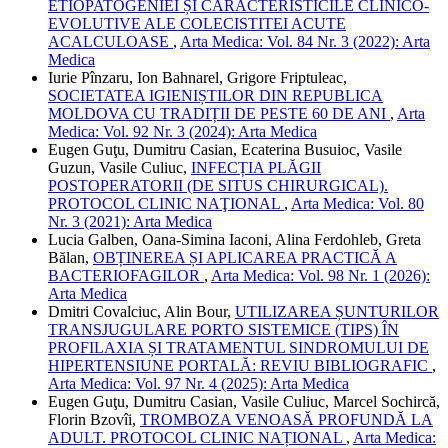
ETIOPATOGENIEI ȘI CARACTERISTICILE CLINICO-
EVOLUTIVE ALE COLECISTITEI ACUTE
ACALCULOASE
,
Arta Medica: Vol. 84 Nr. 3 (2022): Arta
Medica
Iurie Pînzaru, Ion Bahnarel, Grigore Friptuleac,
SOCIETATEA IGIENIȘTILOR DIN REPUBLICA
MOLDOVA CU TRADIȚII DE PESTE 60 DE ANI
,
Arta
Medica: Vol. 92 Nr. 3 (2024): Arta Medica
Eugen Guţu, Dumitru Casian, Ecaterina Busuioc, Vasile
Guzun, Vasile Culiuc,
INFECȚIA PLĂGII
POSTOPERATORII (DE SITUS CHIRURGICAL).
PROTOCOL CLINIC NAŢIONAL
,
Arta Medica: Vol. 80
Nr. 3 (2021): Arta Medica
Lucia Galben, Oana-Simina Iaconi, Alina Ferdohleb, Greta
Bălan,
OBȚINEREA ȘI APLICAREA PRACTICĂ A
BACTERIOFAGILOR
,
Arta Medica: Vol. 98 Nr. 1 (2026):
Arta Medica
Dmitri Covalciuc, Alin Bour,
UTILIZAREA ȘUNTURILOR
TRANSJUGULARE PORTO SISTEMICE (TIPS) ÎN
PROFILAXIA ȘI TRATAMENTUL SINDROMULUI DE
HIPERTENSIUNE PORTALĂ: REVIU BIBLIOGRAFIC
,
Arta Medica: Vol. 97 Nr. 4 (2025): Arta Medica
Eugen Guţu, Dumitru Casian, Vasile Culiuc, Marcel Sochircă,
Florin Bzovîi,
TROMBOZA VENOASĂ PROFUNDĂ LA
ADULT. PROTOCOL CLINIC NAȚIONAL
,
Arta Medica: