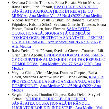
Svetlana Gherciu-Tutuescu, Elena Bucata, Victor Meșina,
Raisa Deleu, Iurie Pînzaru,
EVALUAREA STĂRII DE
SĂNĂTATE A ANGAJAȚILOR ÎN RELAȚIE CU
MUNCA
,
Arta Medica: Vol. 85 Nr. 4 (2022): Arta Medica
Nicolae Jelamschi, Vasile Guștiuc, Ion Bahnarel, Grigore
Friptuleac, Kristina Stîncă, Svetlana Gherciu-Tutuescu, Elena
Bucata, Raisa Deleu, Iurie Pînzaru,
SĂNĂTATEA
OCUPAȚIONALĂ, SIGURANȚĂ CHIMICĂ ȘI
TOXICOLOGIE: PROTECȚIA SĂNĂTĂȚII – PENTRU
UN VIITOR SIGUR
,
Arta Medica: Vol. 85 Nr. 4 (2022):
Arta Medica
Raisa Deleu, Iurie Pînzaru, Svetlana Gherciu-Tutuescu, Lilia
Grier, Elena Apostu,
EPIDEMIOLOGICAL ASSESSMENT
OF OCCUPATIONAL MORBIDITY IN THE REPUBLIC
OF MOLDOVA
,
Arta Medica: Vol. 77 Nr. 4 (2020): Arta
Medica
Virginia Chitic, Victor Meșina, Dumitru Cheptea, Raisa
Deleu, Svetlana Gherciu-Tutuescu, Elena Bucata,
RISCURI
PROFESIONALE LA PERSOANELE ANGAJATE ÎN
DOMENIUL IT
,
Arta Medica: Vol. 85 Nr. 4 (2022): Arta
Medica
Serghei Lipovan, Dumitru Cheptea, Raisa Deleu, Serghei
Cebanu,
STUDIUL PERICOLELOR PENTRU
SĂNĂTATEA OCUPAȚIONALĂ ÎN RÂNDUL
LUCRĂTORILOR DIN INDUSTRIE
,
Arta Medica: Vol.