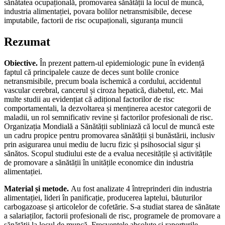
sănătatea ocupațională, promovarea sănătății la locul de muncă,
industria alimentației, povara bolilor netransmisibile, decese
imputabile, factorii de risc ocupaționali, siguranța muncii
Rezumat
Obiective.
În prezent pattern-ul epidemiologic pune în evidență
faptul că principalele cauze de deces sunt bolile cronice
netransmisibile, precum boala ischemică a cordului, accidentul
vascular cerebral, cancerul și ciroza hepatică, diabetul, etc. Mai
multe studii au evidențiat că adițional factorilor de risc
comportamentali, la dezvoltarea și menținerea acestor categorii de
maladii, un rol semnificativ revine și factorilor profesionali de risc.
Organizația Mondială a Sănătății subliniază că locul de muncă este
un cadru propice pentru promovarea sănătății și bunăstării, inclusiv
prin asigurarea unui mediu de lucru fizic și psihosocial sigur și
sănătos. Scopul studiului este de a evalua necesitățile și activitățile
de promovare a sănătății în unitățile economice din industria
alimentației.
Material și metode.
Au fost analizate 4 întreprinderi din industria
alimentației, lideri în panificație, producerea laptelui, băuturilor
carbogazoase și articolelor de cofetărie. S-a studiat starea de sănătate
a salariaților, factorii profesionali de risc, programele de promovare a
sănătății la locul de muncă. Frecvențele absolute și raporturile