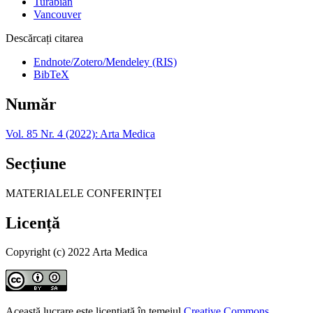
Turabian
Vancouver
Descărcați citarea
Endnote/Zotero/Mendeley (RIS)
BibTeX
Număr
Vol. 85 Nr. 4 (2022): Arta Medica
Secțiune
MATERIALELE CONFERINȚEI
Licență
Copyright (c) 2022 Arta Medica
Această lucrare este licențiată în temeiul
Creative Commons