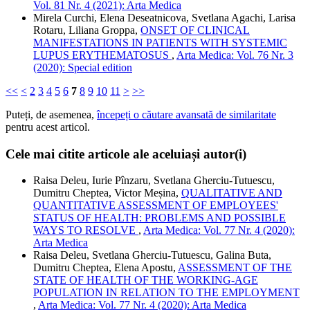
Vol. 81 Nr. 4 (2021): Arta Medica
Mirela Curchi, Elena Deseatnicova, Svetlana Agachi, Larisa
Rotaru, Liliana Groppa,
ONSET OF CLINICAL
MANIFESTATIONS IN PATIENTS WITH SYSTEMIC
LUPUS ERYTHEMATOSUS
,
Arta Medica: Vol. 76 Nr. 3
(2020): Special edition
<<
<
2
3
4
5
6
7
8
9
10
11
>
>>
Puteți, de asemenea,
începeți o căutare avansată de similaritate
pentru acest articol.
Cele mai citite articole ale aceluiași autor(i)
Raisa Deleu, Iurie Pînzaru, Svetlana Gherciu-Tutuescu,
Dumitru Cheptea, Victor Meșina,
QUALITATIVE AND
QUANTITATIVE ASSESSMENT OF EMPLOYEES'
STATUS OF HEALTH: PROBLEMS AND POSSIBLE
WAYS TO RESOLVE
,
Arta Medica: Vol. 77 Nr. 4 (2020):
Arta Medica
Raisa Deleu, Svetlana Gherciu-Tutuescu, Galina Buta,
Dumitru Cheptea, Elena Apostu,
ASSESSMENT OF THE
STATE OF HEALTH OF THE WORKING-AGE
POPULATION IN RELATION TO THE EMPLOYMENT
,
Arta Medica: Vol. 77 Nr. 4 (2020): Arta Medica