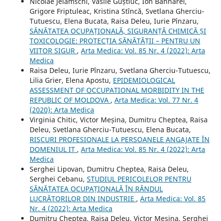
Nicolae Jelamschi, Vasile Guștiuc, Ion Bahnarel,
Grigore Friptuleac, Kristina Stîncă, Svetlana Gherciu-
Tutuescu, Elena Bucata, Raisa Deleu, Iurie Pînzaru,
SĂNĂTATEA OCUPAȚIONALĂ, SIGURANȚĂ CHIMICĂ ȘI
TOXICOLOGIE: PROTECȚIA SĂNĂTĂȚII – PENTRU UN
VIITOR SIGUR
,
Arta Medica: Vol. 85 Nr. 4 (2022): Arta
Medica
Raisa Deleu, Iurie Pînzaru, Svetlana Gherciu-Tutuescu,
Lilia Grier, Elena Apostu,
EPIDEMIOLOGICAL
ASSESSMENT OF OCCUPATIONAL MORBIDITY IN THE
REPUBLIC OF MOLDOVA
,
Arta Medica: Vol. 77 Nr. 4
(2020): Arta Medica
Virginia Chitic, Victor Meșina, Dumitru Cheptea, Raisa
Deleu, Svetlana Gherciu-Tutuescu, Elena Bucata,
RISCURI PROFESIONALE LA PERSOANELE ANGAJATE ÎN
DOMENIUL IT
,
Arta Medica: Vol. 85 Nr. 4 (2022): Arta
Medica
Serghei Lipovan, Dumitru Cheptea, Raisa Deleu,
Serghei Cebanu,
STUDIUL PERICOLELOR PENTRU
SĂNĂTATEA OCUPAȚIONALĂ ÎN RÂNDUL
LUCRĂTORILOR DIN INDUSTRIE
,
Arta Medica: Vol. 85
Nr. 4 (2022): Arta Medica
Dumitru Cheptea, Raisa Deleu, Victor Meșina, Serghei