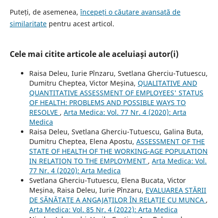
Puteți, de asemenea,
începeți o căutare avansată de
similaritate
pentru acest articol.
Cele mai citite articole ale aceluiași autor(i)
Raisa Deleu, Iurie Pînzaru, Svetlana Gherciu-Tutuescu,
Dumitru Cheptea, Victor Meșina,
QUALITATIVE AND
QUANTITATIVE ASSESSMENT OF EMPLOYEES' STATUS
OF HEALTH: PROBLEMS AND POSSIBLE WAYS TO
RESOLVE
,
Arta Medica: Vol. 77 Nr. 4 (2020): Arta
Medica
Raisa Deleu, Svetlana Gherciu-Tutuescu, Galina Buta,
Dumitru Cheptea, Elena Apostu,
ASSESSMENT OF THE
STATE OF HEALTH OF THE WORKING-AGE POPULATION
IN RELATION TO THE EMPLOYMENT
,
Arta Medica: Vol.
77 Nr. 4 (2020): Arta Medica
Svetlana Gherciu-Tutuescu, Elena Bucata, Victor
Meșina, Raisa Deleu, Iurie Pînzaru,
EVALUAREA STĂRII
DE SĂNĂTATE A ANGAJAȚILOR ÎN RELAȚIE CU MUNCA
,
Arta Medica: Vol. 85 Nr. 4 (2022): Arta Medica