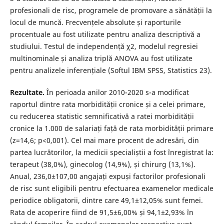
profesionali de risc, programele de promovare a sănătății la
locul de muncă. Frecvențele absolute și raporturile
procentuale au fost utilizate pentru analiza descriptivă a
studiului. Testul de independență χ2, modelul regresiei
multinominale și analiza triplă ANOVA au fost utilizate
pentru analizele inferențiale (Softul IBM SPSS, Statistics 23).
Rezultate.
În perioada anilor 2010-2020 s-a modificat
raportul dintre rata morbidității cronice și a celei primare,
cu reducerea statistic semnificativă a ratei morbidității
cronice la 1.000 de salariați față de rata morbidității primare
(z=14,6; p<0,001). Cel mai mare procent de adresări, din
partea lucrătorilor, la medicii specialiștii a fost înregistrat la:
terapeut (38,0%), ginecolog (14,9%), și chirurg (13,1%).
Anual, 236,0±107,00 angajați expuși factorilor profesionali
de risc sunt eligibili pentru efectuarea examenelor medicale
periodice obligatorii, dintre care 49,1±12,05% sunt femei.
Rata de acoperire fiind de 91,5±6,00% și 94,1±2,93% în