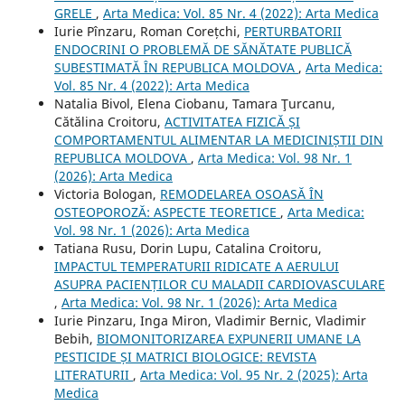
GRELE
,
Arta Medica: Vol. 85 Nr. 4 (2022): Arta Medica
Iurie Pînzaru, Roman Corețchi,
PERTURBATORII
ENDOCRINI O PROBLEMĂ DE SĂNĂTATE PUBLICĂ
SUBESTIMATĂ ÎN REPUBLICA MOLDOVA
,
Arta Medica:
Vol. 85 Nr. 4 (2022): Arta Medica
Natalia Bivol, Elena Ciobanu, Tamara Ţurcanu,
Cătălina Croitoru,
ACTIVITATEA FIZICĂ ȘI
COMPORTAMENTUL ALIMENTAR LA MEDICINIȘTII DIN
REPUBLICA MOLDOVA
,
Arta Medica: Vol. 98 Nr. 1
(2026): Arta Medica
Victoria Bologan,
REMODELAREA OSOASĂ ÎN
OSTEOPOROZĂ: ASPECTE TEORETICE
,
Arta Medica:
Vol. 98 Nr. 1 (2026): Arta Medica
Tatiana Rusu, Dorin Lupu, Catalina Croitoru,
IMPACTUL TEMPERATURII RIDICATE A AERULUI
ASUPRA PACIENȚILOR CU MALADII CARDIOVASCULARE
,
Arta Medica: Vol. 98 Nr. 1 (2026): Arta Medica
Iurie Pinzaru, Inga Miron, Vladimir Bernic, Vladimir
Bebih,
BIOMONITORIZAREA EXPUNERII UMANE LA
PESTICIDE ȘI MATRICI BIOLOGICE: REVISTA
LITERATURII
,
Arta Medica: Vol. 95 Nr. 2 (2025): Arta
Medica