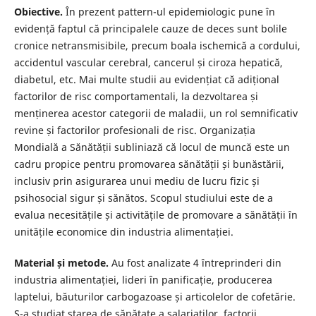
Obiective.
În prezent pattern-ul epidemiologic pune în
evidență faptul că principalele cauze de deces sunt bolile
cronice netransmisibile, precum boala ischemică a cordului,
accidentul vascular cerebral, cancerul și ciroza hepatică,
diabetul, etc. Mai multe studii au evidențiat că adițional
factorilor de risc comportamentali, la dezvoltarea și
menținerea acestor categorii de maladii, un rol semnificativ
revine și factorilor profesionali de risc. Organizația
Mondială a Sănătății subliniază că locul de muncă este un
cadru propice pentru promovarea sănătății și bunăstării,
inclusiv prin asigurarea unui mediu de lucru fizic și
psihosocial sigur și sănătos. Scopul studiului este de a
evalua necesitățile și activitățile de promovare a sănătății în
unitățile economice din industria alimentației.
Material și metode.
Au fost analizate 4 întreprinderi din
industria alimentației, lideri în panificație, producerea
laptelui, băuturilor carbogazoase și articolelor de cofetărie.
S-a studiat starea de sănătate a salariaților, factorii