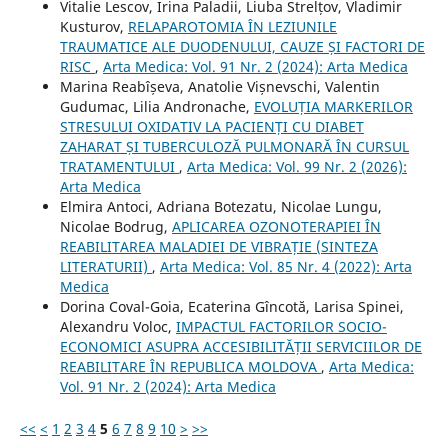
Vitalie Lescov, Irina Paladii, Liuba Strelțov, Vladimir
Kusturov,
RELAPAROTOMIA ÎN LEZIUNILE
TRAUMATICE ALE DUODENULUI, CAUZE ȘI FACTORI DE
RISC
,
Arta Medica: Vol. 91 Nr. 2 (2024): Arta Medica
Marina Reabîșeva, Anatolie Vișnevschi, Valentin
Gudumac, Lilia Andronache,
EVOLUȚIA MARKERILOR
STRESULUI OXIDATIV LA PACIENȚI CU DIABET
ZAHARAT ȘI TUBERCULOZĂ PULMONARĂ ÎN CURSUL
TRATAMENTULUI
,
Arta Medica: Vol. 99 Nr. 2 (2026):
Arta Medica
Elmira Antoci, Adriana Botezatu, Nicolae Lungu,
Nicolae Bodrug,
APLICAREA OZONOTERAPIEI ÎN
REABILITAREA MALADIEI DE VIBRAȚIE (SINTEZA
LITERATURII)
,
Arta Medica: Vol. 85 Nr. 4 (2022): Arta
Medica
Dorina Coval-Goia, Ecaterina Gîncotă, Larisa Spinei,
Alexandru Voloc,
IMPACTUL FACTORILOR SOCIO-
ECONOMICI ASUPRA ACCESIBILITĂȚII SERVICIILOR DE
REABILITARE ÎN REPUBLICA MOLDOVA
,
Arta Medica:
Vol. 91 Nr. 2 (2024): Arta Medica
<<
<
1
2
3
4
5
6
7
8
9
10
>
>>