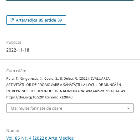
ArtaMedica_85_article_09
Publicat
2022-11-18
Cum cităm
Puiu, T., Grigorescu, I., Cociu, S., & Deleu, R. (2022). EVALUAREA
ACTIVITĂȚILOR DE PROMOVARE A SĂNĂTĂȚII LA LOCUL DE MUNCĂ ÎN
ÎNTREPRINDERILE DIN INDUSTRIA ALIMENTARĂ.
Arta Medica
,
85
(4), 44–49.
https://doi.org/10.5281/zenodo.7328640
Mai multe formate de citare
Număr
Vol. 85 Nr. 4 (2022): Arta Medica