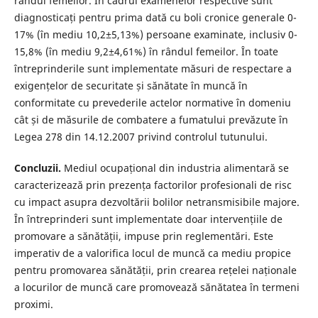
rândul femeilor. În cadrul examenelor respective sunt
diagnosticați pentru prima dată cu boli cronice generale 0-
17% (în mediu 10,2±5,13%) persoane examinate, inclusiv 0-
15,8% (în mediu 9,2±4,61%) în rândul femeilor. În toate
întreprinderile sunt implementate măsuri de respectare a
exigențelor de securitate și sănătate în muncă în
conformitate cu prevederile actelor normative în domeniu
cât și de măsurile de combatere a fumatului prevăzute în
Legea 278 din 14.12.2007 privind controlul tutunului.
Concluzii.
Mediul ocupațional din industria alimentară se
caracterizează prin prezența factorilor profesionali de risc
cu impact asupra dezvoltării bolilor netransmisibile majore.
În întreprinderi sunt implementate doar intervențiile de
promovare a sănătății, impuse prin reglementări. Este
imperativ de a valorifica locul de muncă ca mediu propice
pentru promovarea sănătății, prin crearea rețelei naționale
a locurilor de muncă care promovează sănătatea în termeni
proximi.