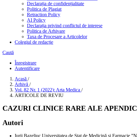
Declarația de confidențialitate
Politica de Plagiat
Retraction Policy
AI Policy
Declarația privind conflictul de interese
Politica de Arhivare
Taxa de Procesare a Articolelor
Colegiul de redacție
Caută
Înregistrare
Autentificare
Acasă
/
Arhivă
/
Vol. 82 Nr. 1 (2022): Arta Medica
/
ARTICOLE DE REVIU
CAZURI CLINICE RARE ALE APENDIC
Autori
Iurii Bazeliuc
Universitatea de Stat de Medicină și Farmacie ”