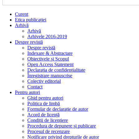
Curent
Etica publicației
Arhivă
Arhivă
Arhivele 2016-2019
Despre revistă
Despre revistă
Indexare & Abstractare
Obiectivele și Scopul
Open Access Statement
Declarația de confidențialitate
Înregistrare manuscrise
Colectiv editorial
Contact
Pentru autori
Ghid pentru autori
Politica de limbă
Formular de declarație de autor
Acord de licență
Condiții de licențiere
Procedura de depunere și publicare
Procesul de recenzare
Notificare privind drepturile de autor