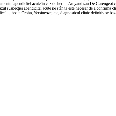
tamentul apendicitei acute în caz de hernie Amyand sau De Garengeot con
 cazul suspecției apendicitei acute pe stânga este necesar de a confirma cl
icelui, boala Crohn, Yersineoze, etc, diagnosticul clinic definitiv se ba