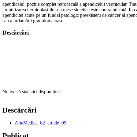
apendicelui, poziție complet retrocecală a apendicelui vermicular. Tra
iar utilizarea hernioplastiilor cu meșe sintetice este contraindicată. În
apendicitei acute pe un fundal patologic preexistent de cancer al apend
sau a inflamării granulomatoase.
Descărcări
Nu există statistici disponibile
Descărcări
ArtaMedica_82_article_05
Publicat