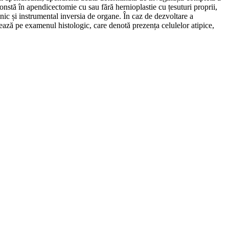
stă în apendicectomie cu sau fără hernioplastie cu țesuturi proprii,
inic și instrumental inversia de organe. În caz de dezvoltare a
zează pe examenul histologic, care denotă prezența celulelor atipice,