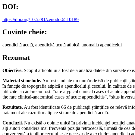
DOI:
https://doi.org/10.5281/zenodo.6510189
Cuvinte cheie:
apendicită acută, apendicită acută atipică, anomalia apendicelui
Rezumat
Obiective.
Scopul articolului a fost de a analiza datele din sursele exist
Material și metode.
Au fost studiate un număr de 66 de publicații științ
în funcție de topografia atipică a apendicelui și cecului. În calitate d
utilizate la căutare au fost: “rare atypical clinical cases of acute ap
the rare clinical-anatomical cases of acute appendicitis”, “situs inversu
Rezultate.
Au fost identificate 66 de publicații științifice ce relevă inf
tratament ale cazurilor atipice și rare de apendicită acută.
Concluzii.
Nu există o opinie unică în privința incidenței poziției anat
alți autori consideră mai frecventă poziția retrocecală, urmată de cea 
convergență a teniilor cecului, este necesar de a exclude: apendicita a