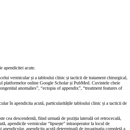
le apendicitei acute.
lui vermicular și a tabloului clinic și tacticii de tratament chirurgical,
rmediul platformelor online Google Scholar și PubMed. Cuvintele cheie
“congenital anomalies”, “ectopia of appendix”, “treatment features of
ar în apendicita acută, particularitățile tabloului clinic și a tacticii de
te cea descendentă, fiind urmată de poziția laterală ori retrocecală,
tă, apendicile vermicular “lipsește” intraoperator la locul de
ui apendicular, apendicita acută determinată de invaginația completă a