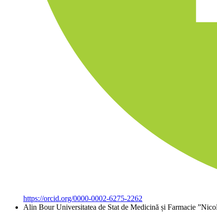
https://orcid.org/0000-0002-6275-2262
Alin Bour
Universitatea de Stat de Medicină și Farmacie ”Nic