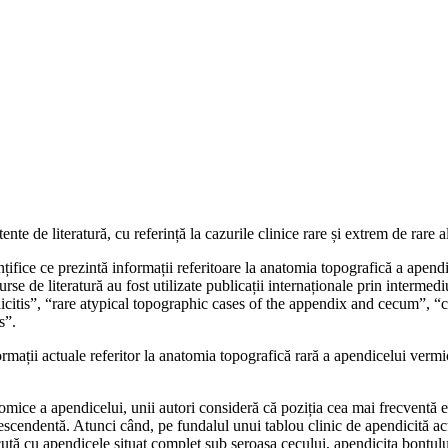
ente de literatură, cu referință la cazurile clinice rare și extrem de rare a
ifice ce prezintă informații referitoare la anatomia topografică a apendice
e surse de literatură au fost utilizate publicații internaționale prin inte
pendicitis”, “rare atypical topographic cases of the appendix and cecum”, 
s”.
ormații actuale referitor la anatomia topografică rară a apendicelui vermicul
omice a apendicelui, unii autori consideră că poziția cea mai frecventă es
descendentă. Atunci când, pe fundalul unui tablou clinic de apendicită acu
cută cu apendicele situat complet sub seroasa cecului, apendicita bontul