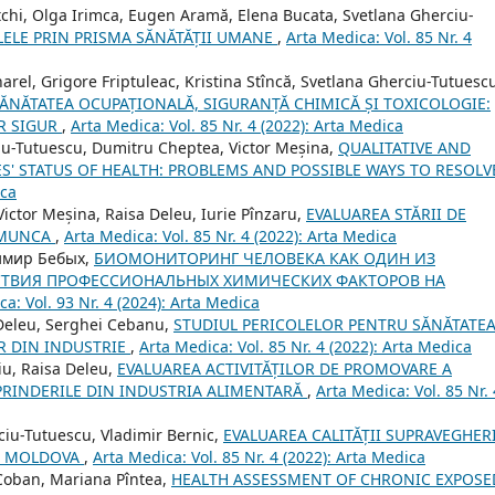
țchi, Olga Irimca, Eugen Aramă, Elena Bucata, Svetlana Gherciu-
ELE PRIN PRISMA SĂNĂTĂȚII UMANE
,
Arta Medica: Vol. 85 Nr. 4
arel, Grigore Friptuleac, Kristina Stîncă, Svetlana Gherciu-Tutuesc
ĂNĂTATEA OCUPAȚIONALĂ, SIGURANȚĂ CHIMICĂ ȘI TOXICOLOGIE:
OR SIGUR
,
Arta Medica: Vol. 85 Nr. 4 (2022): Arta Medica
ciu-Tutuescu, Dumitru Cheptea, Victor Meșina,
QUALITATIVE AND
S' STATUS OF HEALTH: PROBLEMS AND POSSIBLE WAYS TO RESOL
ica
ictor Meșina, Raisa Deleu, Iurie Pînzaru,
EVALUAREA STĂRII DE
U MUNCA
,
Arta Medica: Vol. 85 Nr. 4 (2022): Arta Medica
имир Бебых,
БИОМОНИТОРИНГ ЧЕЛОВЕКА КАК ОДИН ИЗ
ТВИЯ ПРОФЕССИОНАЛЬНЫХ ХИМИЧЕСКИХ ФАКТОРОВ НА
a: Vol. 93 Nr. 4 (2024): Arta Medica
Deleu, Serghei Cebanu,
STUDIUL PERICOLELOR PENTRU SĂNĂTATE
R DIN INDUSTRIE
,
Arta Medica: Vol. 85 Nr. 4 (2022): Arta Medica
iu, Raisa Deleu,
EVALUAREA ACTIVITĂȚILOR DE PROMOVARE A
PRINDERILE DIN INDUSTRIA ALIMENTARĂ
,
Arta Medica: Vol. 85 Nr. 
ciu-Tutuescu, Vladimir Bernic,
EVALUAREA CALITĂȚII SUPRAVEGHERI
CA MOLDOVA
,
Arta Medica: Vol. 85 Nr. 4 (2022): Arta Medica
 Coban, Mariana Pîntea,
HEALTH ASSESSMENT OF CHRONIC EXPOSE