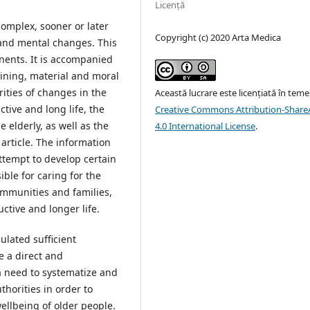
Licență
complex, sooner or later
Copyright (c) 2020 Arta Medica
 and mental changes. This
nents. It is accompanied
ining, material and moral
rities of changes in the
Această lucrare este licențiată în teme
ctive and long life, the
Creative Commons Attribution-ShareA
he elderly, as well as the
4.0 International License
.
s article. The information
ttempt to develop certain
ble for caring for the
 communities and families,
uctive and longer life.
lated sufficient
e a direct and
a need to systematize and
thorities in order to
ellbeing of older people.