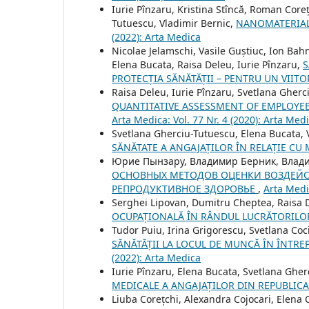
Iurie Pînzaru, Kristina Stîncă, Roman Core
Tutuescu, Vladimir Bernic,
NANOMATERIAL
(2022): Arta Medica
Nicolae Jelamschi, Vasile Guștiuc, Ion Bahn
Elena Bucata, Raisa Deleu, Iurie Pînzaru,
S
PROTECȚIA SĂNĂTĂȚII – PENTRU UN VIIT
Raisa Deleu, Iurie Pînzaru, Svetlana Gher
QUANTITATIVE ASSESSMENT OF EMPLOYEE
Arta Medica: Vol. 77 Nr. 4 (2020): Arta Med
Svetlana Gherciu-Tutuescu, Elena Bucata, V
SĂNĂTATE A ANGAJAȚILOR ÎN RELAȚIE C
Юрие Пынзару, Владимир Берник, Влад
ОСНОВНЫХ МЕТОДОВ ОЦЕНКИ ВОЗДЕЙС
РЕПРОДУКТИВНОЕ ЗДОРОВЬЕ
,
Arta Medic
Serghei Lipovan, Dumitru Cheptea, Raisa 
OCUPAȚIONALĂ ÎN RÂNDUL LUCRĂTORILO
Tudor Puiu, Irina Grigorescu, Svetlana Coc
SĂNĂTĂȚII LA LOCUL DE MUNCĂ ÎN ÎNTRE
(2022): Arta Medica
Iurie Pînzaru, Elena Bucata, Svetlana Gher
MEDICALE A ANGAJAȚILOR DIN REPUBLI
Liuba Corețchi, Alexandra Cojocari, Elena