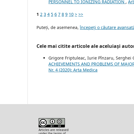
PERSONNEL TO IONIZING RADIATION
,
Art
1
2
3
4
5
6
7
8
9
10
>
>>
Puteți, de asemenea,
începeți o căutare avansată
Cele mai citite articole ale aceluiași autor
Grigore Friptuleac, Iurie Pînzaru, Serghe
ACHIEVEMENTS AND PROBLEMS OF MAJOR
Nr. 4 (2020): Arta Medica
Articles are released
under the terms of