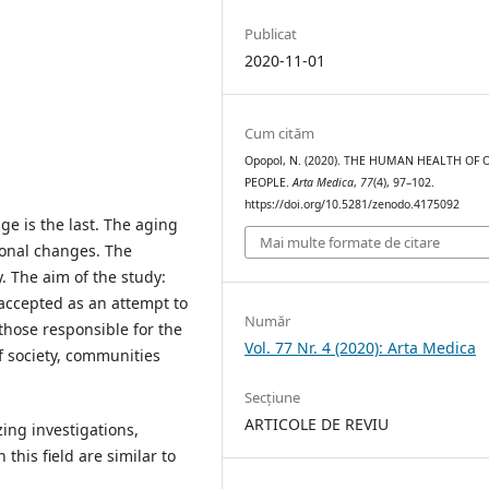
Publicat
2020-11-01
Cum cităm
Opopol, N. (2020). THE HUMAN HEALTH OF 
PEOPLE.
Arta Medica
,
77
(4), 97–102.
https://doi.org/10.5281/zenodo.4175092
age is the last. The aging
Mai multe formate de citare
ional changes. The
. The aim of the study:
 accepted as an attempt to
Număr
those responsible for the
Vol. 77 Nr. 4 (2020): Arta Medica
 of society, communities
Secțiune
ARTICOLE DE REVIU
ing investigations,
this field are similar to