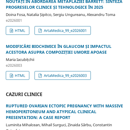
NOUTĂȚI ÎN ABORDAREA METAPLAZIEI BARRETT: SINTEZA
PROGRESELOR CLINICE ȘI TEHNOLOGICE ÎN 2025
Doina Fosa, Natalia Șipitco, Sergiu Ungureanu, Alexandru Toma
e2026001
HTML
ArtaMedica_99_e2026001
MODIFICĂRI BIOCHIMICE ÎN GLAUCOM ȘI IMPACTUL
ACESTORA ASUPRA COMPOZIȚIEI UMORII APOASE
Maria Iacubițchii
e2026003
HTML
ArtaMedica_99_e2026003
CAZURI CLINICE
RUPTURED OVARIAN ECTOPIC PREGNANCY WITH MASSIVE
HEMOPERITONEUM AND ATYPICAL CLINICAL
PRESENTATION: A CASE REPORT
Luminita Mihalcean, Mihail Surguci, Zinaida Sârbu, Constantin